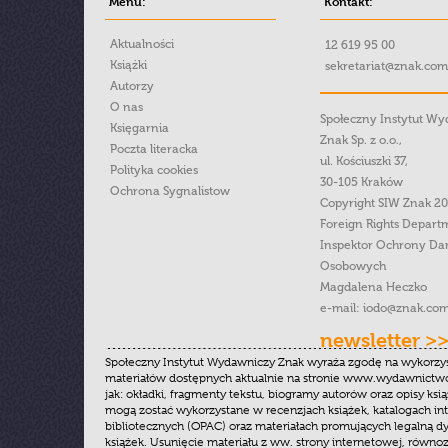
Menu:
Kontakt:
Aktualności
12 619 95 00
Książki
sekretariat@znak.com
Autorzy
O nas
Społeczny Instytut W
Księgarnia
Znak Sp. z o.o.,
Poczta literacka
ul. Kościuszki 37,
Polityka cookies
30-105 Kraków
Ochrona Sygnalistow
Copyright SIW Znak 2
Foreign Rights Depart
Inspektor Ochrony Da
Osobowych
Magdalena Heczko
e-mail:
iodo@znak.com
newsletter >
Społeczny Instytut Wydawniczy Znak wyraża zgodę na wykorzy
materiałów dostępnych aktualnie na stronie www.wydawnictwoz
jak: okładki, fragmenty tekstu, biogramy autorów oraz opisy ksią
mogą zostać wykorzystane w recenzjach książek, katalogach i
bibliotecznych (OPAC) oraz materiałach promujących legalną dy
książek. Usunięcie materiału z ww. strony internetowej, równoz