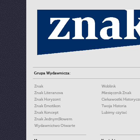
Grupa Wydawnicza:
Znak
Woblink
Znak Literanova
Miesięcznik Znak
Znak Horyzont
Ciekawostki Historyc
Znak Emotikon
Twoja Historia
Znak Koncept
Lubimy czytać
Znak JednymSłowem
Wydawnictwo Otwarte