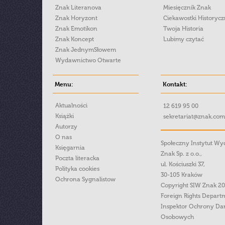
Znak Literanova
Miesięcznik Znak
Znak Horyzont
Ciekawostki Historyc
Znak Emotikon
Twoja Historia
Znak Koncept
Lubimy czytać
Znak JednymSłowem
Wydawnictwo Otwarte
Menu:
Kontakt:
Aktualności
12 619 95 00
Książki
sekretariat@znak.com
Autorzy
O nas
Społeczny Instytut W
Księgarnia
Znak Sp. z o.o.,
Poczta literacka
ul. Kościuszki 37,
Polityka cookies
30-105 Kraków
Ochrona Sygnalistow
Copyright SIW Znak 2
Foreign Rights Depart
Inspektor Ochrony Da
Osobowych