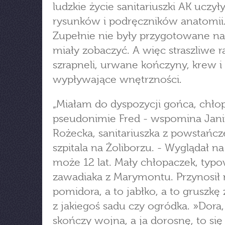
ludzkie życie sanitariuszki AK uczyły
rysunków i podręczników anatomii
Zupełnie nie były przygotowane na
miały zobaczyć. A więc straszliwe 
szrapneli, urwane kończyny, krew i
wypływające wnętrzności.
„Miałam do dyspozycji gońca, chło
pseudonimie Fred - wspomina Jan
Rożecka, sanitariuszka z powstańc
szpitala na Żoliborzu. - Wyglądał na
może 12 lat. Mały chłopaczek, typ
zawadiaka z Marymontu. Przynosił 
pomidora, a to jabłko, a to gruszk
z jakiegoś sadu czy ogródka. »Dora, 
skończy wojna, a ja dorosnę, to się