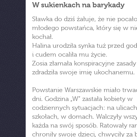
W sukienkach na barykady
Sławka do dziś żałuje, że nie pocał
młodego powstańca, który się w ni
kochał.
Halina urodziła synka tuż przed god
i cudem ocaliła mu życie.
Zosia złamała konspiracyjne zasady 
zdradziła swoje imię ukochanemu.
Powstanie Warszawskie miało trwać
dni. Godzina „W” zastała kobiety w
codziennych sytuacjach: na ulicach
szkołach, w domach. Walczyły wszy
każda na swój sposób. Ratowały ra
chroniły swoje dzieci, chwyciły za 