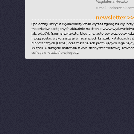
Magdalena Heczko
e-mail:
iodo@znak.com
newsletter >
Społeczny Instytut Wydawniczy Znak wyraża zgodę na wykorzy
materiałów dostępnych aktualnie na stronie www.wydawnictwoz
jak: okładki, fragmenty tekstu, biogramy autorów oraz opisy ksią
mogą zostać wykorzystane w recenzjach książek, katalogach i
bibliotecznych (OPAC) oraz materiałach promujących legalną dy
książek. Usunięcie materiału z ww. strony internetowej, równoz
cofnięciem udzielonej zgody.