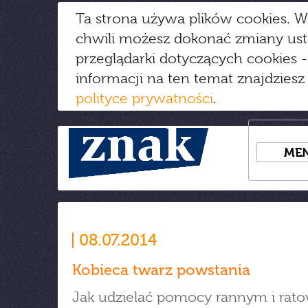
Ta strona używa plików cookies. W
chwili możesz dokonać zmiany us
przeglądarki dotyczących cookies
-
informacji na ten temat znajdziesz
polityce prywatności
.
ME
08.07.2014
Kobieca twarz powstania
Jak udzielać pomocy rannym i rat