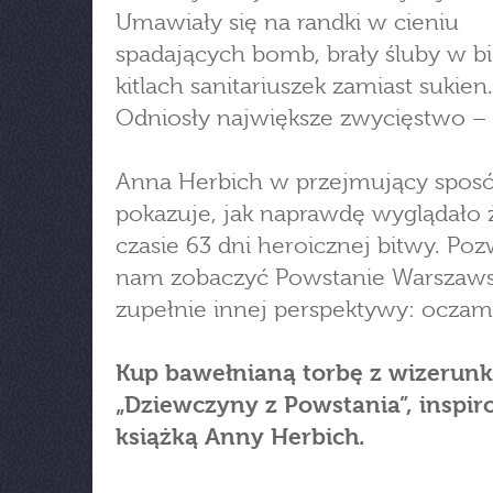
Umawiały się na randki w cieniu
spadających bomb, brały śluby w b
kitlach sanitariuszek zamiast sukien.
Odniosły największe zwycięstwo – 
Anna Herbich w przejmujący spos
pokazuje, jak naprawdę wyglądało 
czasie 63 dni heroicznej bitwy. Poz
nam zobaczyć Powstanie Warszaws
zupełnie innej perspektywy: oczami
Kup bawełnianą torbę z wizerun
„Dziewczyny z Powstania”, inspi
książką Anny Herbich.