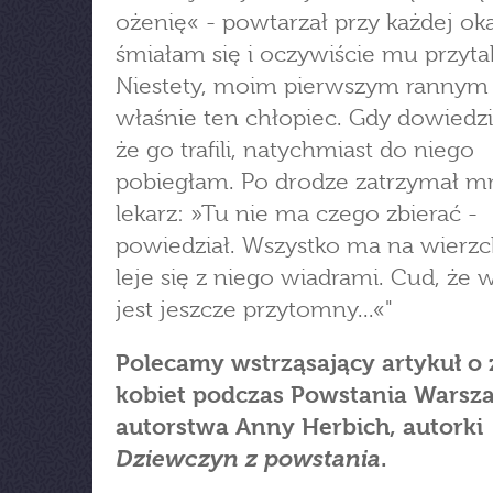
ożenię« - powtarzał przy każdej okaz
śmiałam się i oczywiście mu przyt
Niestety, moim pierwszym rannym 
właśnie ten chłopiec. Gdy dowiedzi
że go trafili, natychmiast do niego
pobiegłam. Po drodze zatrzymał m
lekarz: »Tu nie ma czego zbierać -
powiedział. Wszystko ma na wierzc
leje się z niego wiadrami. Cud, że 
jest jeszcze przytomny...«"
Polecamy wstrząsający artykuł o 
kobiet podczas Powstania Warsz
autorstwa Anny Herbich, autorki
Dziewczyn z powstania
.