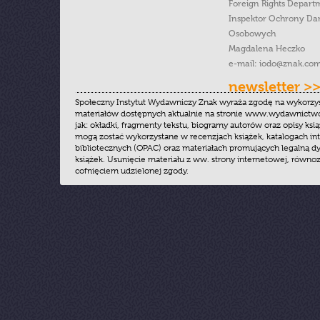
Foreign Rights Depart
Inspektor Ochrony Da
Osobowych
Magdalena Heczko
e-mail:
iodo@znak.com
newsletter >
Społeczny Instytut Wydawniczy Znak wyraża zgodę na wykorzy
materiałów dostępnych aktualnie na stronie www.wydawnictwoz
jak: okładki, fragmenty tekstu, biogramy autorów oraz opisy ksią
mogą zostać wykorzystane w recenzjach książek, katalogach i
bibliotecznych (OPAC) oraz materiałach promujących legalną dy
książek. Usunięcie materiału z ww. strony internetowej, równoz
cofnięciem udzielonej zgody.