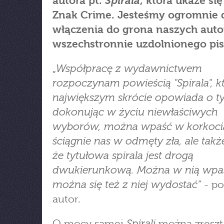
Spirala
autora pt.
, która ukaże się
Znak Crime. Jesteśmy ogromnie 
włączenia do grona naszych auto
wszechstronnie uzdolnionego pis
Współpracę z wydawnictwem
„
rozpoczynam powieścią "Spirala", k
największym skrócie opowiada o t
dokonując w życiu niewłaściwych
wyborów, można wpaść w korkocią
ściągnie nas w odmęty zła, ale takż
że tytułowa spirala jest drogą
dwukierunkową. Można w nią wpaś
można się też z niej wydostać”
- po
autor.
Spirali
O mocy samej
można zreszt