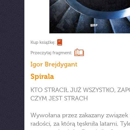
Kup książkę:
Przeczytaj fragment:
Igor Brejdygant
Spirala
KTO STRACIŁ JUŻ WSZYSTKO, ZA
CZYM JEST STRACH
Wywołana przez zakazany związek i
radości, za którą tęskniła latami. Tyl