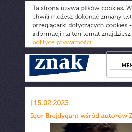
Ta strona używa plików cookies. W
chwili możesz dokonać zmiany us
przeglądarki dotyczących cookies
-
informacji na ten temat znajdziesz
polityce prywatności
.
ME
15.02.2023
Igor Brejdygant wśród autorów 