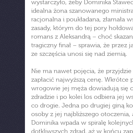
wystarczyło, żeby Dominika Stawec
idealna żona szanowanego ministr
racjonalna i poukładana, złamała w
zasady, którym do tej pory hołdowa
romans z Aleksandrą – choć skazan
tragiczny finał – sprawia, że przez j
ze szczęścia unosi się nad ziemią.
Nie ma nawet pojęcia, że przyjdzie 
zapłacić najwyższą cenę. Wkrótce p
wrogowie jej męża dowiadują się 
zdradzie i po kolei los odbiera jej w
co drogie. Jedna po drugiej giną ko
osoby z jej najbliższego otoczenia, 
Dominika wpada w spiralę kolejnyc
dotkliwszych zdrad, aż w końcu za