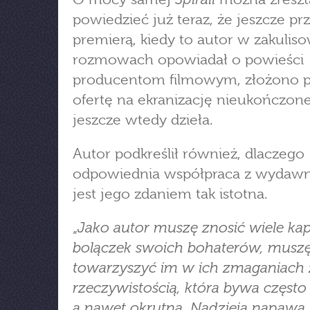
powiedzieć już teraz, że jeszcze pr
premierą, kiedy to autor w zakulis
rozmowach opowiadał o powieści
producentom filmowym, złożono p
ofertę na ekranizację nieukończon
jeszcze wtedy dzieła.
Autor podkreślił również, dlaczego
odpowiednia współpraca z wydaw
jest jego zdaniem tak istotna.
Jako autor muszę znosić wiele ka
„
bolączek swoich bohaterów, musz
towarzyszyć im w ich zmaganiach 
rzeczywistością, która bywa często
a nawet okrutna. Nadzieją napawa