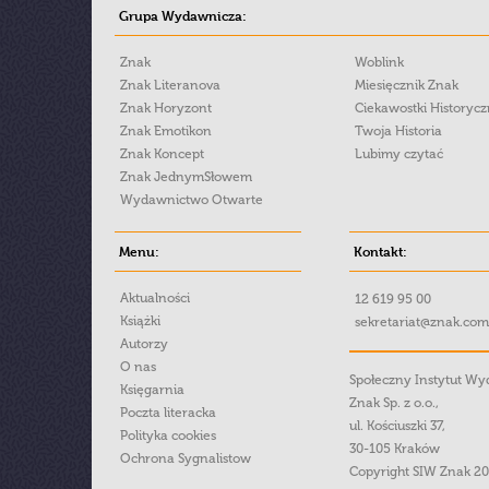
Grupa Wydawnicza:
Znak
Woblink
Znak Literanova
Miesięcznik Znak
Znak Horyzont
Ciekawostki Historyc
Znak Emotikon
Twoja Historia
Znak Koncept
Lubimy czytać
Znak JednymSłowem
Wydawnictwo Otwarte
Menu:
Kontakt:
Aktualności
12 619 95 00
Książki
sekretariat@znak.com
Autorzy
O nas
Społeczny Instytut W
Księgarnia
Znak Sp. z o.o.,
Poczta literacka
ul. Kościuszki 37,
Polityka cookies
30-105 Kraków
Ochrona Sygnalistow
Copyright SIW Znak 2