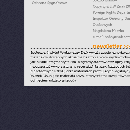
30-105 Kraków
Ochrona Sygnalistow
Copyright SIW Znak 2
Foreign Rights Depart
Inspektor Ochrony Da
Osobowych
Magdalena Heczko
e-mail:
iodo@znak.com
newsletter >
Społeczny Instytut Wydawniczy Znak wyraża zgodę na wykorzy
materiałów dostępnych aktualnie na stronie www.wydawnictwoz
jak: okładki, fragmenty tekstu, biogramy autorów oraz opisy ksią
mogą zostać wykorzystane w recenzjach książek, katalogach i
bibliotecznych (OPAC) oraz materiałach promujących legalną dy
książek. Usunięcie materiału z ww. strony internetowej, równoz
cofnięciem udzielonej zgody.