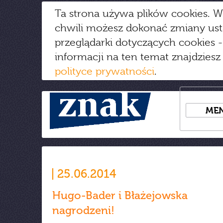
Ta strona używa plików cookies. W
chwili możesz dokonać zmiany us
przeglądarki dotyczących cookies
-
informacji na ten temat znajdziesz
polityce prywatności
.
ME
25.06.2014
Hugo-Bader i Błażejowska
nagrodzeni!