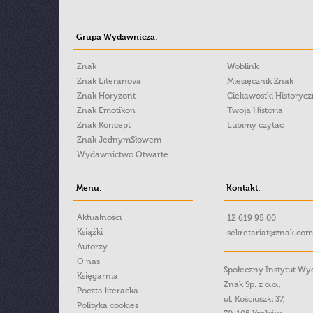
Grupa Wydawnicza:
Znak
Woblink
Znak Literanova
Miesięcznik Znak
Znak Horyzont
Ciekawostki Historyc
Znak Emotikon
Twoja Historia
Znak Koncept
Lubimy czytać
Znak JednymSłowem
Wydawnictwo Otwarte
Menu:
Kontakt:
Aktualności
12 619 95 00
Książki
sekretariat@znak.com
Autorzy
O nas
Społeczny Instytut W
Księgarnia
Znak Sp. z o.o.,
Poczta literacka
ul. Kościuszki 37,
Polityka cookies