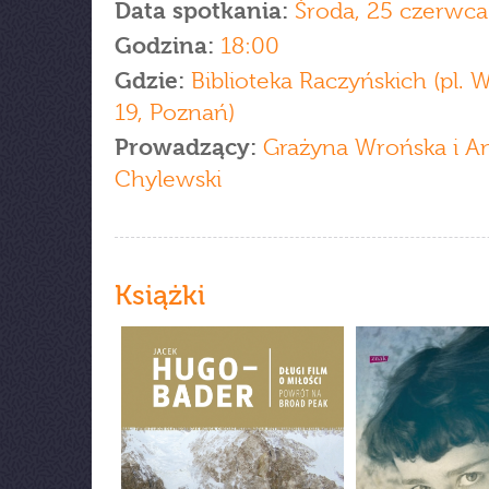
Data spotkania:
Środa, 25 czerwca
Godzina:
18:00
Gdzie:
Biblioteka Raczyńskich (pl. 
19, Poznań)
Prowadzący:
Grażyna Wrońska i An
Chylewski
Książki