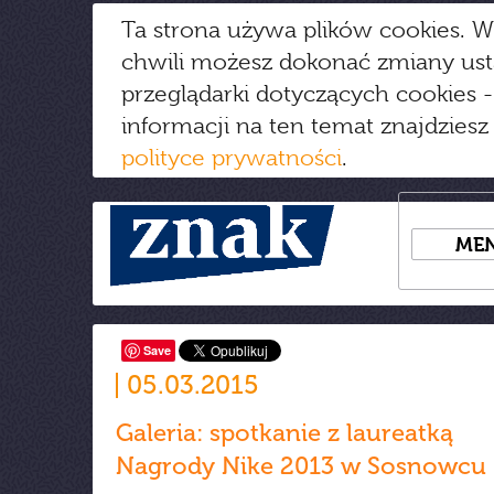
Ta strona używa plików cookies. W
chwili możesz dokonać zmiany us
przeglądarki dotyczących cookies
-
informacji na ten temat znajdziesz
polityce prywatności
.
ME
Save
05.03.2015
Galeria: spotkanie z laureatką
Nagrody Nike 2013 w Sosnowcu