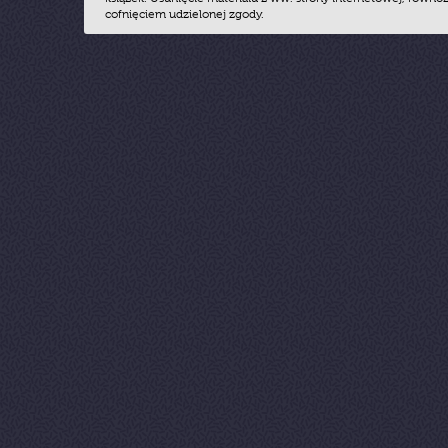
cofnięciem udzielonej zgody.