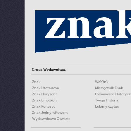
Grupa Wydawnicza:
Znak
Woblink
Znak Literanova
Miesięcznik Znak
Znak Horyzont
Ciekawostki Historyc
Znak Emotikon
Twoja Historia
Znak Koncept
Lubimy czytać
Znak JednymSłowem
Wydawnictwo Otwarte