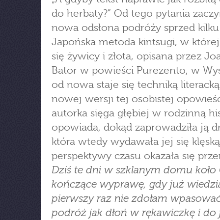
do herbaty?” Od tego pytania zaczy
nowa odsłona podróży sprzed kilku 
Japońska metoda kintsugi, w które
się żywicy i złota, opisana przez J
Bator w powieści Purezento, w Wys
od nowa staje się techniką literack
nowej wersji tej osobistej opowieś
autorka sięga głębiej w rodzinną his
opowiada, dokąd zaprowadziła ją d
która wtedy wydawała jej się klęską,
perspektywy czasu okazała się prz
Dziś te dni w szklanym domu koło 
kończące wyprawę, gdy już wiedzi
pierwszy raz nie zdołam wpasować
podróż jak dłoń w rękawiczkę i do j