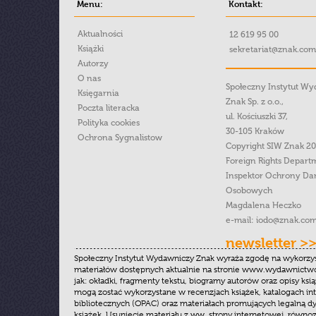
Menu:
Kontakt:
Aktualności
12 619 95 00
Książki
sekretariat@znak.com
Autorzy
O nas
Społeczny Instytut W
Księgarnia
Znak Sp. z o.o.,
Poczta literacka
ul. Kościuszki 37,
Polityka cookies
30-105 Kraków
Ochrona Sygnalistow
Copyright SIW Znak 2
Foreign Rights Depart
Inspektor Ochrony Da
Osobowych
Magdalena Heczko
e-mail:
iodo@znak.com
newsletter >
Społeczny Instytut Wydawniczy Znak wyraża zgodę na wykorzy
materiałów dostępnych aktualnie na stronie www.wydawnictwoz
jak: okładki, fragmenty tekstu, biogramy autorów oraz opisy ksią
mogą zostać wykorzystane w recenzjach książek, katalogach i
bibliotecznych (OPAC) oraz materiałach promujących legalną dy
książek. Usunięcie materiału z ww. strony internetowej, równoz