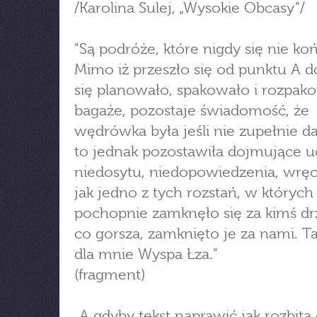
/Karolina Sulej, „Wysokie Obcasy”/
"Są podróże, które nigdy się nie ko
Mimo iż przeszło się od punktu A do
się planowało, spakowało i rozpako
bagaże, pozostaje świadomość, że
wędrówka była jeśli nie zupełnie 
to jednak pozostawiła dojmujące u
niedosytu, niedopowiedzenia, wręcz
jak jedno z tych rozstań, w których
pochopnie zamknęło się za kimś drz
co gorsza, zamknięto je za nami. T
dla mnie Wyspa Łza."
(fragment)
„A gdyby tekst naprawić jak rozbitą