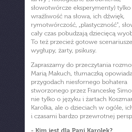
słowotwórcze eksperymenty) tylko
wrażliwość na słowa, ich dźwięk,
rymotwórczość, „plastyczność", sło
cały czas pobudzają dziecięcą wyob
To też przecież gotowe scenariusz
wygłupy, żarty, psikusy.
Zapraszamy do przeczytania rozm
Marią Makuch, tłumaczką opowiad
przygodach niesfornego bohatera
stworzonego przez Franceskę Simo
nie tylko o języku i żartach Koszm
Karolka, ale o dzieciach w ogóle, ic
i czasami bardzo przewrotnej pers
- Kim jest dla Pani Karolek?