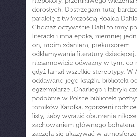
niepokory, przenikliwego widzenia 
dorosłych. Dostrzegam tutaj bardz
paralelę z twórczością Roalda Dahla
Chociaż oczywiście Dahl to inny p
literacki i inna epoka, niemniej jedn
on, moim zdaniem, prekursorem
odkłamywania literatury dziecięcej.
niesamowicie odważny w tym, co r
gdyż łamał wszelkie stereotypy. W
oddawano jego książki, biblioteki od
egzemplarze „Charliego i fabryki cz
podobnie w Polsce biblioteki pozby
tomików Karolka, zgorszeni rodzice 
listy, żeby wyrazić oburzenie nik
zachowaniem głównego bohatera. 
zaczęła się ukazywać w atmosferze