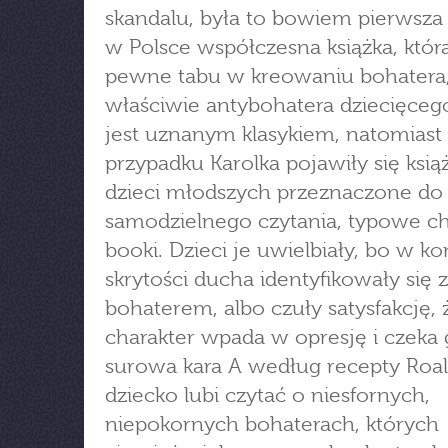
skandalu, była to bowiem pierwsz
w Polsce współczesna książka, któr
pewne tabu w kreowaniu bohatera,
właściwie antybohatera dziecięceg
jest uznanym klasykiem, natomiast
przypadku Karolka pojawiły się książ
dzieci młodszych przeznaczone do
samodzielnego czytania, typowe c
booki. Dzieci je uwielbiały, bo w k
skrytości ducha identyfikowały się z
bohaterem, albo czuły satysfakcję, 
charakter wpada w opresję i czeka
surowa kara A według recepty Roa
dziecko lubi czytać o niesfornych,
niepokornych bohaterach, których