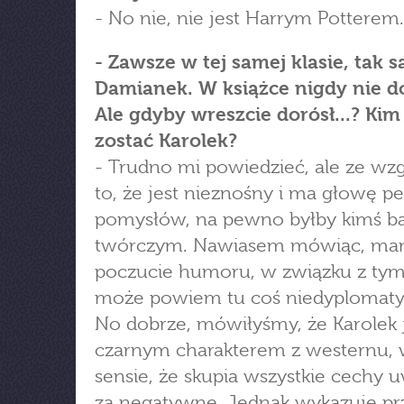
- No nie, nie jest Harrym Potterem.
- Zawsze w tej samej klasie, tak 
Damianek. W książce nigdy nie do
Ale gdyby wreszcie dorósł...? Ki
zostać Karolek?
- Trudno mi powiedzieć, ale ze wz
to, że jest nieznośny i ma głowę p
pomysłów, na pewno byłby kimś b
twórczym. Nawiasem mówiąc, ma
poczucie humoru, w związku z tym
może powiem tu coś niedyplomaty
No dobrze, mówiłyśmy, że Karolek 
czarnym charakterem z westernu,
sensie, że skupia wszystkie cechy
za negatywne. Jednak wykazuje pr