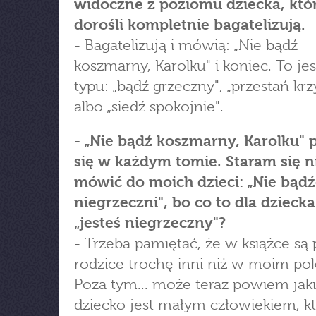
widoczne z poziomu dziecka, któ
dorośli kompletnie bagatelizują.
- Bagatelizują i mówią: „Nie bądź
koszmarny, Karolku" i koniec. To jes
typu: „bądź grzeczny", „przestań kr
albo „siedź spokojnie".
- „Nie bądź koszmarny, Karolku" 
się w każdym tomie. Staram się n
mówić do moich dzieci: „Nie bądź
niegrzeczni", bo co to dla dzieck
„jesteś niegrzeczny"?
- Trzeba pamiętać, że w książce są
rodzice trochę inni niż w moim pok
Poza tym... może teraz powiem jaki
dziecko jest małym człowiekiem, k