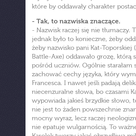
które by oddawały charakter postac
- Tak, to nazwiska znaczące.
- Nazwisk raczej się nie tłumaczy. T
jednak było to konieczne, żeby odda
żeby nazwisko pani Kat-Toporskiej 
Battle-Axe) oddawało grozę, którą s
pośród uczniów. Ogólnie starałam s
zachować cechy języka, który wymy
Francesca. I nawet jeśli padają deli
niecenzuralne słowa, bo czasami K
wypowiada jakieś brzydkie słowo, t
nie jest to żaden powszechnie zna
mocny wyraz, lecz raczej neologizm
nie epatuje wulgarnością. To ważn
Karolek tworzy jakąś obrzydliwą mik