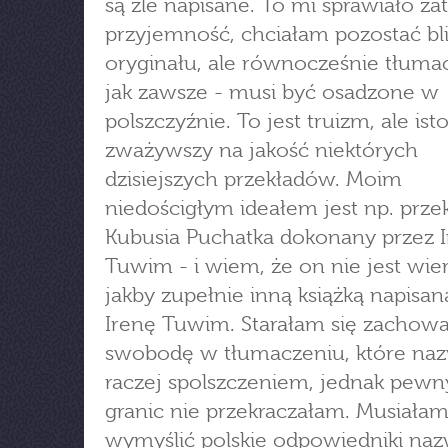
są źle napisane. To mi sprawiało z
przyjemność, chciałam pozostać bl
oryginału, ale równocześnie tłuma
jak zawsze - musi być osadzone w
polszczyźnie. To jest truizm, ale isto
zważywszy na jakość niektórych
dzisiejszych przekładów. Moim
niedościgłym ideałem jest np. prze
Kubusia Puchatka dokonany przez 
Tuwim - i wiem, że on nie jest wier
jakby zupełnie inną książką napisan
Irenę Tuwim. Starałam się zachow
swobodę w tłumaczeniu, które na
raczej spolszczeniem, jednak pew
granic nie przekraczałam. Musiała
wymyślić polskie odpowiedniki naz