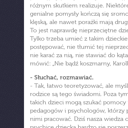
różnym skutkiem realizuje. Niektór
genialne pomysły kończą się srom
klęską, ale nawet porażki mają drug
To jest naprawdę nieprzeciętne dzi
Tylko trzeba umieć z takim dziecki
postępować, nie tłumić tej nieprzec
nie karać za nią, nie stawiać do kąta
mówić: „Nie bądź koszmarny, Karolk
- Słuchać, rozmawiać.
- Tak, łatwo teoretyzować, ale myśl
rodzice są tego świadomi. Poza ty
takich dzieci mogą szukać pomocy
pedagogów i psychologów, którzy p
nimi pracować. Dziś nasza wiedza 
psychice dziecka bardzo się poszerz