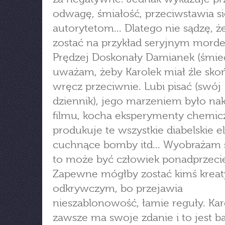
odwagę, śmiałość, przeciwstawia si
autorytetom... Dlatego nie sądzę, ż
zostać na przykład seryjnym morde
Prędzej Doskonały Damianek (śmiec
uważam, żeby Karolek miał źle sko
wręcz przeciwnie. Lubi pisać (swój
dziennik), jego marzeniem było na
filmu, kocha eksperymenty chemic
produkuje te wszystkie diabelskie eli
cuchnące bomby itd... Wyobrażam s
to może być człowiek ponadprzecię
Zapewne mógłby zostać kimś krea
odkrywczym, bo przejawia
nieszablonowość, łamie reguły. Kar
zawsze ma swoje zdanie i to jest b