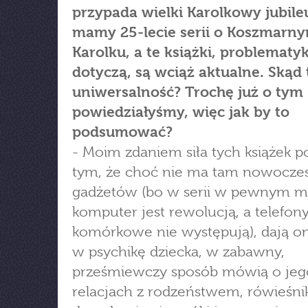
przypada wielki Karolkowy jubile
mamy 25-lecie serii o Koszmarn
Karolku, a te książki, problematyk
dotyczą, są wciąż aktualne. Skąd 
uniwersalność? Trochę już o tym
powiedziałyśmy, więc jak by to
podsumować?
- Moim zdaniem siła tych książek p
tym, że choć nie ma tam nowocze
gadżetów (bo w serii w pewnym 
komputer jest rewolucją, a telefon
komórkowe nie występują), dają o
w psychikę dziecka, w zabawny,
prześmiewczy sposób mówią o jeg
relacjach z rodzeństwem, rówieśni