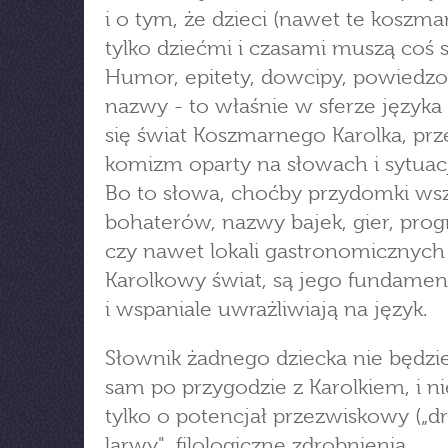
i o tym, że dzieci (nawet te koszma
tylko dziećmi i czasami muszą coś s
Humor, epitety, dowcipy, powiedzo
nazwy - to właśnie w sferze języka
się świat Koszmarnego Karolka, prz
komizm oparty na słowach i sytuac
Bo to słowa, choćby przydomki wsz
bohaterów, nazwy bajek, gier, pr
czy nawet lokali gastronomicznych
Karolkowy świat, są jego fundamen
i wspaniale uwrażliwiają na język.
Słownik żadnego dziecka nie będzie 
sam po przygodzie z Karolkiem, i n
tylko o potencjał przezwiskowy („dr
larwy", filologiczne zdrobnienia,