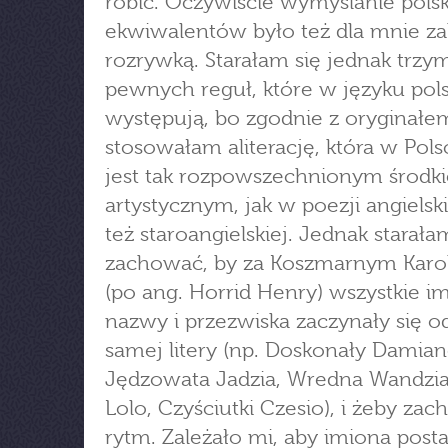
robić. Oczywiście wymyślanie pols
ekwiwalentów było też dla mnie za
rozrywką. Starałam się jednak trzy
pewnych reguł, które w języku pol
występują, bo zgodnie z oryginałe
stosowałam aliterację, która w Pols
jest tak rozpowszechnionym środk
artystycznym, jak w poezji angielski
też staroangielskiej. Jednak starałam
zachować, by za Koszmarnym Karo
(po ang. Horrid Henry) wszystkie i
nazwy i przezwiska zaczynały się od
samej litery (np. Doskonały Damian
Jędzowata Jadzia, Wredna Wandzia
Lolo, Czyściutki Czesio), i żeby za
rytm. Zależało mi, aby imiona posta