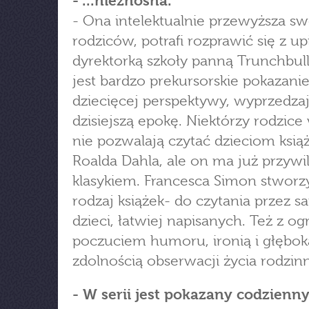
- ...nieznośna.
- Ona intelektualnie przewyższa s
rodziców, potrafi rozprawić się z u
dyrektorką szkoły panną Trunchbull
jest bardzo prekursorskie pokazanie
dziecięcej perspektywy, wyprzedza
dzisiejszą epokę. Niektórzy rodzice
nie pozwalają czytać dzieciom ksią
Roalda Dahla, ale on ma już przywil
klasykiem. Francesca Simon stworz
rodzaj książek- do czytania przez 
dzieci, łatwiej napisanych. Też z 
poczuciem humoru, ironią i głębok
zdolnością obserwacji życia rodzin
- W serii jest pokazany codzienn