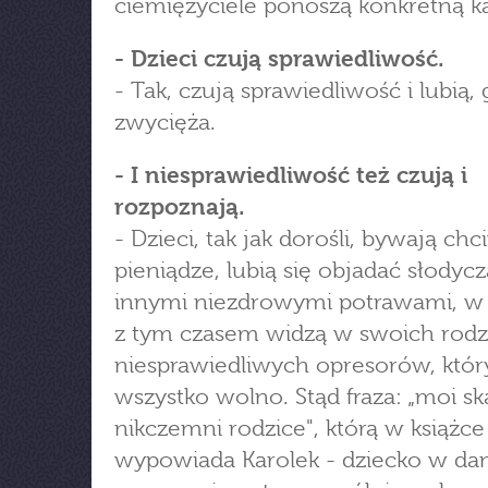
ciemiężyciele ponoszą konkretną ka
- Dzieci czują sprawiedliwość.
- Tak, czują sprawiedliwość i lubią,
zwycięża.
- I niesprawiedliwość też czują i
rozpoznają.
- Dzieci, tak jak dorośli, bywają chc
pieniądze, lubią się objadać słodycz
innymi niezdrowymi potrawami, w
z tym czasem widzą w swoich rodz
niesprawiedliwych opresorów, któ
wszystko wolno. Stąd fraza: „moi sk
nikczemni rodzice", którą w książc
wypowiada Karolek - dziecko w d