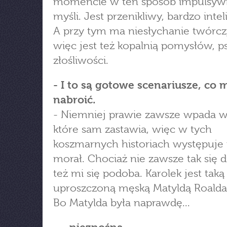
momencie w ten sposób impulsyw
myśli. Jest przenikliwy, bardzo intel
A przy tym ma niesłychanie twórcz
więc jest też kopalnią pomysłów, p
złośliwości.
- I to są gotowe scenariusze, co
nabroić.
- Niemniej prawie zawsze wpada w 
które sam zastawia, więc w tych
koszmarnych historiach występuje
morał. Chociaż nie zawsze tak się dz
też mi się podoba. Karolek jest taką
uproszczoną męską Matyldą Roalda
Bo Matylda była naprawdę...