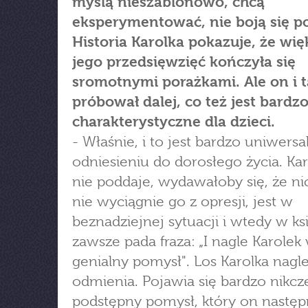
myślą nieszablonowo, chcą
eksperymentować, nie boją się p
Historia Karolka pokazuje, że wię
jego przedsięwzięć kończyła się
sromotnymi porażkami. Ale on i 
próbował dalej, co też jest bardz
charakterystyczne dla dzieci.
- Właśnie, i to jest bardzo uniwers
odniesieniu do dorosłego życia. Kar
nie poddaje, wydawałoby się, że nic 
nie wyciągnie go z opresji, jest w
beznadziejnej sytuacji i wtedy w ks
zawsze pada fraza: „I nagle Karolek
genialny pomysł". Los Karolka nagle
odmienia. Pojawia się bardzo nikc
podstępny pomysł, który on następ