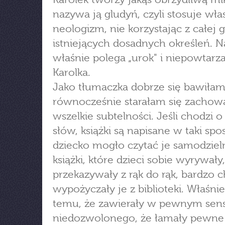
nazywa ją gludyń, czyli stosuje wła
neologizm, nie korzystając z całej
istniejących dosadnych określeń. 
właśnie polega „urok" i niepowtarz
Karolka.
Jako tłumaczka dobrze się bawiłam
równocześnie starałam się zachow
wszelkie subtelności. Jeśli chodzi o
słów, książki są napisane w taki spo
dziecko mogło czytać je samodzieln
książki, które dzieci sobie wyrywały,
przekazywały z rąk do rąk, bardzo c
wypożyczały je z biblioteki. Właśnie
temu, że zawierały w pewnym sens
niedozwolonego, że łamały pewne 