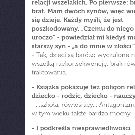
relacji wszelakich. Po pierwsze: br
brat. Mam dwóch synów, więc wi
się dzieje. Każdy myśli, że jest
poszkodowany. „Czemu do niego
uroczo" - powiedział mi kiedyś m
starszy syn - „a do mnie w złości"
- Tak, dzieci są bardzo wyczulone 
wszelką niekonsekwencję, brak ró
traktowania.
- Książka pokazuje też poligon rel
dziecko - rodzic, dziecko - nauczyc
- ...szkoła, rówieśnicy... Antagonizm 
w tym wieku także bardzo mocny.
- I podkreśla niesprawiedliwości