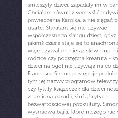
śmieszyły dzieci, zapadały im w pa
Chciałam również wymyślić indyw
powiedzenia Karolka, a nie sięgać p
utarte. Starałam się nie używać
współczesnego slangu dzieci, gdyż
jakimś czasie staje się to anachroni
więc używałam nieraz słów - np. n
rodzice czy podstępna kreatura - k
dzieci na ogół nie używają na co dz
Francesca Simon postępuje podobn
tym jej nazwy programów telewiz
czy tytuły książeczek dla dzieci nos
znamiona parodii, służą krytyce
bezwartościowej popkultury. Simo
wyśmiewa bajki, które niczego nie