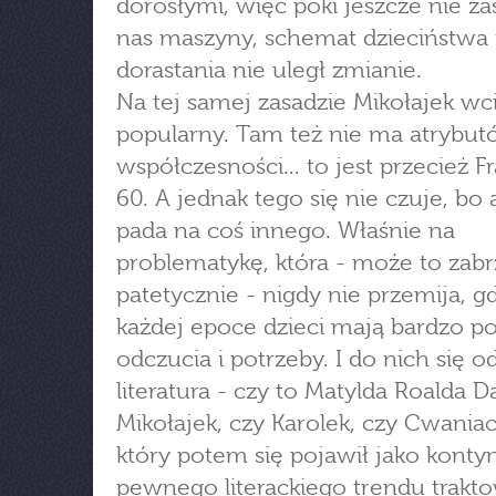
dorosłymi, więc póki jeszcze nie zas
nas maszyny, schemat dzieciństwa 
dorastania nie uległ zmianie.
Na tej samej zasadzie Mikołajek wci
popularny. Tam też nie ma atrybu
współczesności... to jest przecież Fr
60. A jednak tego się nie czuje, bo
pada na coś innego. Właśnie na
problematykę, która - może to zab
patetycznie - nigdy nie przemija, g
każdej epoce dzieci mają bardzo 
odczucia i potrzeby. I do nich się 
literatura - czy to Matylda Roalda D
Mikołajek, czy Karolek, czy Cwaniac
który potem się pojawił jako konty
pewnego literackiego trendu trakt