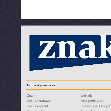
Grupa Wydawnicza:
Znak
Woblink
Znak Literanova
Miesięcznik Znak
Znak Horyzont
Ciekawostki Historyc