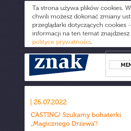
Ta strona używa plików cookies. W
chwili możesz dokonać zmiany us
przeglądarki dotyczących cookies
-
informacji na ten temat znajdziesz
polityce prywatności
.
ME
26.07.2022
CASTING! Szukamy bohaterki
„Magicznego Drzewa"!