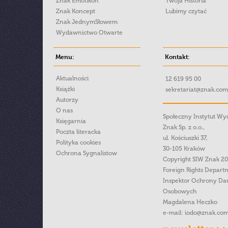
Znak Emotikon
Twoja Historia
Znak Koncept
Lubimy czytać
Znak JednymSłowem
Wydawnictwo Otwarte
Menu:
Kontakt:
Aktualności
12 619 95 00
Książki
sekretariat@znak.com
Autorzy
O nas
Społeczny Instytut W
Księgarnia
Znak Sp. z o.o.,
Poczta literacka
ul. Kościuszki 37,
Polityka cookies
30-105 Kraków
Ochrona Sygnalistow
Copyright SIW Znak 2
Foreign Rights Depart
Inspektor Ochrony Da
Osobowych
Magdalena Heczko
e-mail:
iodo@znak.com