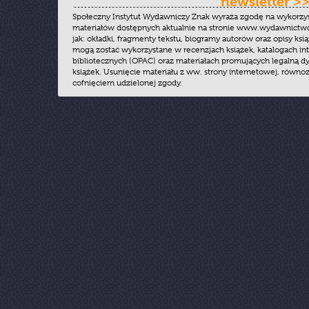
newsletter >
Społeczny Instytut Wydawniczy Znak wyraża zgodę na wykorzy
materiałów dostępnych aktualnie na stronie www.wydawnictwoz
jak: okładki, fragmenty tekstu, biogramy autorów oraz opisy ksią
mogą zostać wykorzystane w recenzjach książek, katalogach i
bibliotecznych (OPAC) oraz materiałach promujących legalną dy
książek. Usunięcie materiału z ww. strony internetowej, równoz
cofnięciem udzielonej zgody.