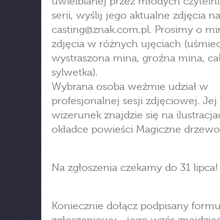
uwielbianej przez młodych czyteln
serii, wyślij jego aktualne zdjęcia n
casting@znak.com.pl
. Prosimy o m
zdjęcia w różnych ujęciach (uśmie
wystraszona mina, groźna mina, ca
sylwetka).
Wybrana osoba weźmie udział w
profesjonalnej sesji zdjęciowej. Jej
wizerunek znajdzie się na ilustracja
okładce powieści Magiczne drzewo
Na zgłoszenia czekamy do 31 lipca!
Koniecznie dołącz podpisany formu