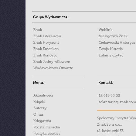
Grupa Wydawnicza:
Znak
Woblink
Znak Literanova
Miesięcznik Znak
Znak Horyzont
Ciekawostki Historyc
Znak Emotikon
Twoja Historia
Znak Koncept
Lubimy czytać
Znak JednymSłowem
Wydawnictwo Otwarte
Menu:
Kontakt:
Aktualności
12 619 95 00
Książki
sekretariat@znak.com
Autorzy
O nas
Społeczny Instytut W
Księgarnia
Znak Sp. z o.o.,
Poczta literacka
ul. Kościuszki 37,
Polityka cookies