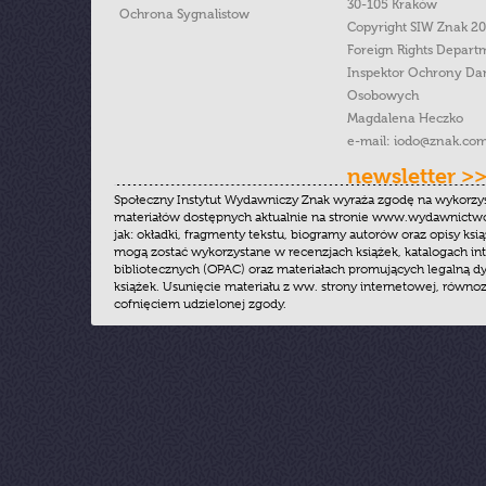
30-105 Kraków
Ochrona Sygnalistow
Copyright SIW Znak 2
Foreign Rights Depart
Inspektor Ochrony Da
Osobowych
Magdalena Heczko
e-mail:
iodo@znak.com
newsletter >
Społeczny Instytut Wydawniczy Znak wyraża zgodę na wykorzy
materiałów dostępnych aktualnie na stronie www.wydawnictwoz
jak: okładki, fragmenty tekstu, biogramy autorów oraz opisy ksią
mogą zostać wykorzystane w recenzjach książek, katalogach i
bibliotecznych (OPAC) oraz materiałach promujących legalną dy
książek. Usunięcie materiału z ww. strony internetowej, równoz
cofnięciem udzielonej zgody.