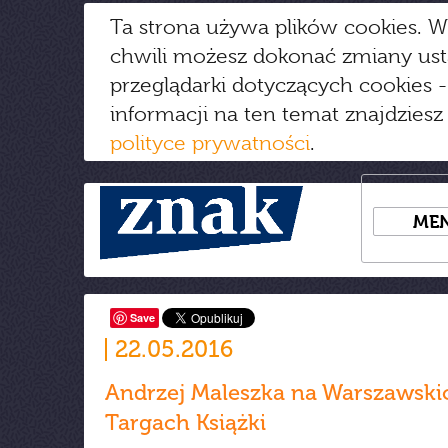
Ta strona używa plików cookies. W
chwili możesz dokonać zmiany us
przeglądarki dotyczących cookies
-
informacji na ten temat znajdziesz
polityce prywatności
.
ME
Save
22.05.2016
Andrzej Maleszka na Warszawski
Targach Książki