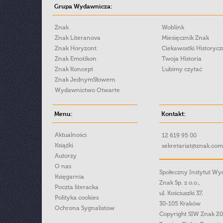
Grupa Wydawnicza:
Znak
Woblink
Znak Literanova
Miesięcznik Znak
Znak Horyzont
Ciekawostki Historyc
Znak Emotikon
Twoja Historia
Znak Koncept
Lubimy czytać
Znak JednymSłowem
Wydawnictwo Otwarte
Menu:
Kontakt:
Aktualności
12 619 95 00
Książki
sekretariat@znak.com
Autorzy
O nas
Społeczny Instytut W
Księgarnia
Znak Sp. z o.o.,
Poczta literacka
ul. Kościuszki 37,
Polityka cookies
30-105 Kraków
Ochrona Sygnalistow
Copyright SIW Znak 2