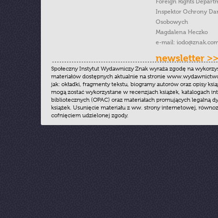
Foreign Rights Depart
Inspektor Ochrony Da
Osobowych
Magdalena Heczko
e-mail:
iodo@znak.com
newsletter >
Społeczny Instytut Wydawniczy Znak wyraża zgodę na wykorzy
materiałów dostępnych aktualnie na stronie www.wydawnictwoz
jak: okładki, fragmenty tekstu, biogramy autorów oraz opisy ksią
mogą zostać wykorzystane w recenzjach książek, katalogach i
bibliotecznych (OPAC) oraz materiałach promujących legalną dy
książek. Usunięcie materiału z ww. strony internetowej, równoz
cofnięciem udzielonej zgody.