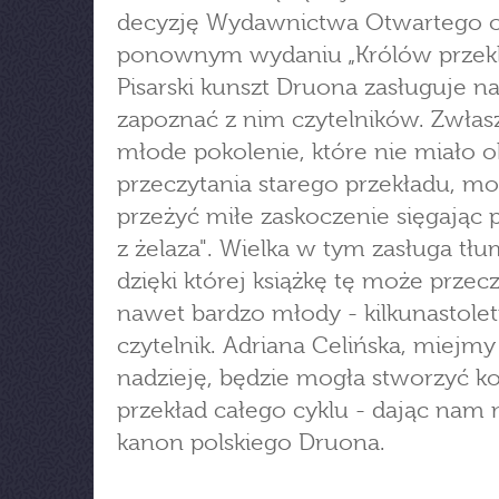
decyzję Wydawnictwa Otwartego 
ponownym wydaniu „Królów przekl
Pisarski kunszt Druona zasługuje na
zapoznać z nim czytelników. Zwłas
młode pokolenie, które nie miało o
przeczytania starego przekładu, m
przeżyć miłe zaskoczenie sięgając p
z żelaza". Wielka w tym zasługa tłu
dzięki której książkę tę może przec
nawet bardzo młody - kilkunastolet
czytelnik. Adriana Celińska, miejmy
nadzieję, będzie mogła stworzyć k
przekład całego cyklu - dając nam
kanon polskiego Druona.