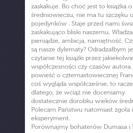
zaskakuje. Bo choć jest to książka o
średniowieczu, nie ma tu szczęku o
pojedynków . Staje przed nami świ
zaskakująco bliski naszemu. Władza,
pieniądze, ambicja, namiętność. Cz
są nasze dylematy? Odradzałbym j
czytanie tej książki przez jakiekolwie
współczesności czy czasów autora. 
powieść o czternastowiecznej Francji
coś wygląda współcześnie, to racze
dlatego, że wciąż nie doceniamy
dostatecznie dorobku wieków śred
Polecam Państwu natomiast zgoła 
eksperyment.
Porównajmy bohaterów Dumasa i 