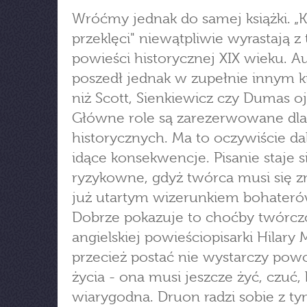
Wróćmy jednak do samej książki. „
przeklęci" niewątpliwie wyrastają z 
powieści historycznej XIX wieku. A
poszedł jednak w zupełnie innym k
niż Scott, Sienkiewicz czy Dumas oj
Główne role są zarezerwowane dla
historycznych. Ma to oczywiście da
idące konsekwencje. Pisanie staje s
ryzykowne, gdyż twórca musi się 
już utartym wizerunkiem bohateró
Dobrze pokazuje to choćby twórcz
angielskiej powieściopisarki Hilary 
przecież postać nie wystarczy pow
życia - ona musi jeszcze żyć, czuć,
wiarygodna. Druon radzi sobie z ty