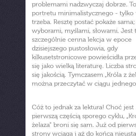
problemami nadzwyczaj dobrze. To
portretu minimalistycznego - tylko t
trzeba. Resztę postać pokaże sama
wyborami, myślami, słowami. Jest 
szczególnie cenna lekcja w epoce
dzisiejszego pustosłowia, gdy
kilkusetstronicowe powieścidła prz
się jako wielką literaturę. Liczba str
się jakością. Tymczasem „Króla z że
można przeczytać w ciągu jednego
Cóż to jednak za lektura! Choć jest
pierwszą częścią sporego cyklu, „Kr
żelaza" broni się sam. Już od pierw
strony wciąga i aż do końca nieust