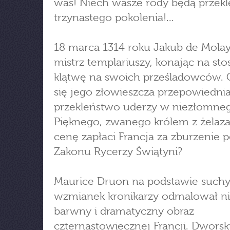
was! Niech wasze rody będą przekl
trzynastego pokolenia!...
18 marca 1314 roku Jakub de Molay,
mistrz templariuszy, konając na stos
klątwę na swoich prześladowców. C
się jego złowieszcza przepowiedni
przekleństwo uderzy w niezłomnego
Pięknego, zwanego królem z żelaza
cenę zapłaci Francja za zburzenie p
Zakonu Rycerzy Świątyni?
Maurice Druon na podstawie such
wzmianek kronikarzy odmalował n
barwny i dramatyczny obraz
czternastowiecznej Francji. Dworski