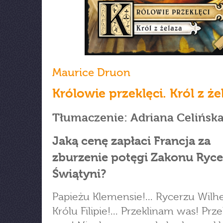
Maurice Druon
Królowie przeklęci. Król z że
Tłumaczenie: Adriana Celińsk
Jaką cenę zapłaci Francja za
zburzenie potęgi Zakonu Ryce
Świątyni?
Papieżu Klemensie!... Rycerzu Wilhe
Królu Filipie!... Przeklinam was! Prz