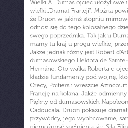
Wielki A. Dumas ojciec ułożył swe
wielki „Dramat Francji". Można powi
że Druon w jakimś stopniu mimow
odnosi się do tego kolosalnego dzie
swego poprzednika. Tak jak u Duma
mamy tu kraj u progu wielkiej prze
Jakże jednak różny jest Robert d'Ar
dumasowskiego Hektora de Sainte-
Hermine. Oto walka Roberta o ojc
kładzie fundamenty pod wojnę, któ
Crecy, Poitiers i wreszcie Azincourt
Francję na kolana. Jakże odmienny j
Piękny od dumasowskich Napoleon
Cadoucala. Druon pokazuje dramat
przywódcy, jego wyobcowanie, sa
niemożność spełnienia się. Siłą Filip