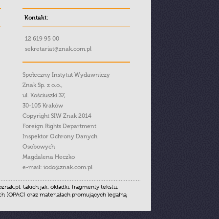
Kontakt:
12 619 95 00
sekretariat@znak.com.pl
Społeczny Instytut Wydawniczy
Znak Sp. z o.o.,
ul. Kościuszki 37,
30-105 Kraków
Copyright SIW Znak 2014
Foreign Rights Department
Inspektor Ochrony Danych
Osobowych
Magdalena Heczko
e-mail:
iodo@znak.com.pl
.pl, takich jak: okładki, fragmenty tekstu,
ych (OPAC) oraz materiałach promujących legalną