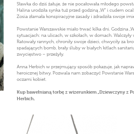
Sławka do dziś żałuje, że nie pocałowała młodego powstań
Halina urodziła synka tuż przed godziną „W” i cudem ocal
Zosia złamała konspiracyjne zasady i zdradziła swoje i
Powstanie Warszawskie miało trwać kilka dni. Godzina „
sytuacjach: na ulicach, w szkołach, w domach. Walczyły 
Ratowały rannych, chroniły swoje dzieci, chwyciły za bro
spadających bomb, brały śluby w białych kitlach sanitari
zwycięstwo – przeżyły.
Anna Herbich w przejmujący sposób pokazuje, jak napra
heroicznej bitwy. Pozwala nam zobaczyć Powstanie Wars
oczami kobiet.
Kup bawełnianą torbę z wizerunkiem „Dziewczyny z Po
Herbich.