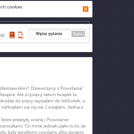
ych cookies
Szukaj
up:
iu Warszawskim? „Dziewczyny z Powstania"
iążce. Ale z tysięcy takich książek ta
drodze do pracy zajrzałam do biblioteki, a
natknęłam się na nie. I wzięłam. Jedna z
 które przeżyły wojnę i Powstanie
ączniczkami. Co mnie jednak ujęło to to, że
zyły, były zwykłymi cywilami albo żonami