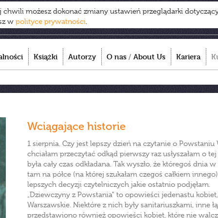
ej chwili możesz dokonać zmiany ustawień przeglądarki dotycząc
esz w
polityce prywatności
.
alności
Książki
Autorzy
O nas
/
About Us
Kariera
K
Wciągające historie
1 sierpnia. Czy jest lepszy dzień na czytanie o Powstan
chciałam przeczytać odkąd pierwszy raz usłyszałam o tej ks
była cały czas odkładana. Tak wyszło, że któregoś dnia w 
tam na półce (na której szukałam czegoś całkiem innego) 
lepszych decyzji czytelniczych jakie ostatnio podjęłam.
„Dziewczyny z Powstania" to opowieści jedenastu kobiet,
Warszawskie. Niektóre z nich były sanitariuszkami, inne ł
przedstawiono również opowieści kobiet, które nie walc