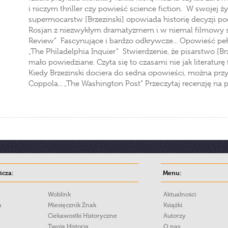
i niczym thriller czy powieść science fiction. W swojej
supermocarstw [Brzezinski] opowiada historię decyzji
Rosjan z niezwykłym dramatyzmem i w niemal filmowy 
Review” Fascynujące i bardzo odkrywcze... Opowieść p
„The Philadelphia Inquier” Stwierdzenie, że pisarstwo [B
mało powiedziane. Czyta się to czasami nie jak literaturę f
Kiedy Brzezinski dociera do sedna opowieści, można przys
Coppola... „The Washington Post” Przeczytaj recenzję na 
cza:
Menu:
Woblink
Aktualności
a
Miesięcznik Znak
Książki
Ciekawostki Historyczne
Autorzy
Twoja Historia
O nas