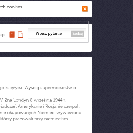
ych cookies
Szukaj
up:
ego księżyca. Wyścig supermocarstw o
 V-2na Londyn 8 września 1944 r.
adczeń Amerykanie i Rosjanie czerpali
erenie okupowanych Niemiec, wywieziono
 którzy pracowali przy niemieckim