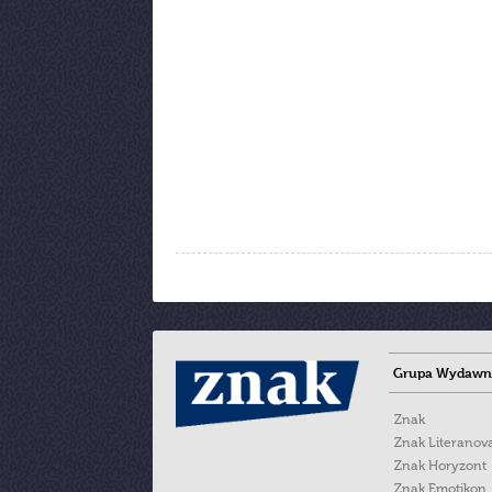
Grupa Wydawni
Znak
Znak Literanov
Znak Horyzont
Znak Emotikon