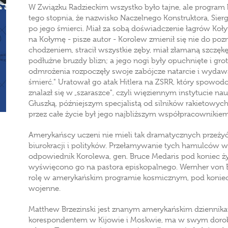
W Związku Radzieckim wszystko było tajne, ale program k
tego stopnia, że nazwisko Naczelnego Konstruktora, Sier
po jego śmierci. Miał za sobą doświadczenie łagrów Koły
na Kołymę - pisze autor - Korolew zmienił się nie do po
chodzeniem, stracił wszystkie zęby, miał złamaną szczęk
podłużne bruzdy blizn; a jego nogi były opuchnięte i gro
odmrożenia rozpoczęły swoje zabójcze natarcie i wydawa
śmierć." Uratował go atak Hitlera na ZSRR, który spowo
znalazł się w „szaraszce", czyli więziennym instytucie 
Głuszką, późniejszym specjalistą od silników rakietowych,
przez całe życie był jego najbliższym współpracownikiem
Amerykańscy uczeni nie mieli tak dramatycznych przeżyć
biurokracji i polityków. Przełamywanie tych hamulców w
odpowiednik Korolewa, gen. Bruce Medaris pod koniec życ
wyświęcono go na pastora episkopalnego. Wernher von Br
rolę w amerykańskim programie kosmicznym, pod koniec 
wojenne.
Matthew Brzezinski jest znanym amerykańskim dziennika
korespondentem w Kijowie i Moskwie, ma w swym dorobku 