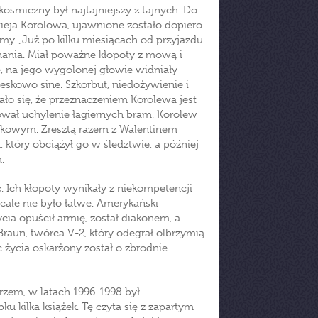
osmiczny był najtajniejszy z tajnych. Do
gieja Korolowa, ujawnione zostało dopiero
my. „Już po kilku miesiącach od przyjazdu
znania. Miał poważne kłopoty z mową i
ę, na jego wygolonej głowie widniały
teskowo sine. Szkorbut, niedożywienie i
ło się, że przeznaczeniem Korolewa jest
dował uchylenie łagiernych bram. Korolew
naukowym. Zresztą razem z Walentinem
 który obciążył go w śledztwie, a później
.
. Ich kłopoty wynikały z niekompetencji
cale nie było łatwe. Amerykański
ia opuścił armię, został diakonem, a
aun, twórca V-2, który odegrał olbrzymią
życia oskarżony został o zbrodnie
rzem, w latach 1996-1998 był
kilka książek. Tę czyta się z zapartym