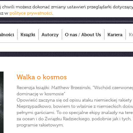
ej chwili możesz dokonać zmiany ustawień przeglądarki dotycząc
esz w
polityce prywatności
.
alności
Książki
Autorzy
O nas
/
About Us
Kariera
K
Walka o kosmos
Recenzja książki: Matthew Brzezinski, "Wschód czerwon
dominację w kosmosie"
Opowieść zaczyna się od opisu ataku niemieckiej rakiety
Nieprzypadkowo, bowiem to właśnie z niemieckich doświ
pełnymi garściami. To co specjalne ekipy znalazły na t
za ocean i do Związku Radzieckiego, podobnie jak i tych,
programie rakietowym.