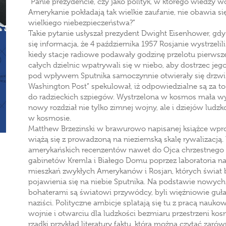
”Panie prezydencie, czy jako polityk, w którego wiedzy
Amerykanie pokładają tak wielkie zaufanie, nie obawia się
wielkiego niebezpieczeństwa?”
Takie pytanie usłyszał prezydent Dwight Eisenhower, gd
się informacja, że 4 października 1957 Rosjanie wystrzeli
kiedy stacje radiowe podawały godzinę przelotu pierwsz
całych dzielnic wpatrywali się w niebo, aby dostrzec jego 
pod wpływem Sputnika samoczynnie otwierały się drzw
Washington Post” spekulował, iż odpowiedzialne są za t
do radzieckich szpiegów. Wystrzelona w kosmos mała w
nowy rozdział nie tylko zimnej wojny, ale i dziejów lud
w kosmosie.
Matthew Brzezinski w brawurowo napisanej książce wpro
wiążą się z prowadzoną na nieziemską skalę rywalizacj
amerykańskich recenzentów nawet do Ojca chrzestnego -
gabinetów Kremla i Białego Domu poprzez laboratoria 
mieszkań zwykłych Amerykanów i Rosjan, których świat b
pojawienia się na niebie Sputnika. Na podstawie nowych ź
bohaterami są światowi przywódcy, byli więźniowie gułag
naziści. Polityczne ambicje splatają się tu z pracą na
wojnie i otwarciu dla ludzkości bezmiaru przestrzeni k
rzadki przykład literatury faktu, którą można czytać zaró