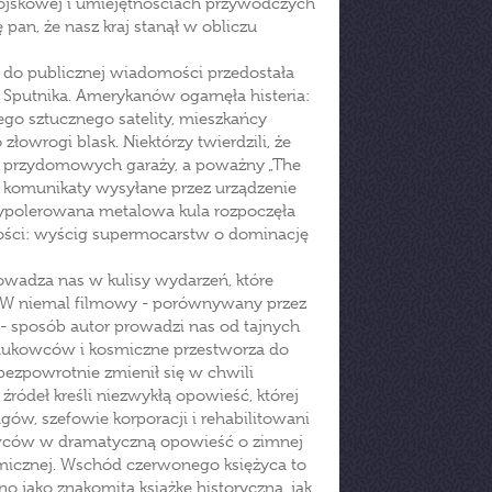
 wojskowej i umiejętnościach przywódczych
 pan, że nasz kraj stanął w obliczu
y do publicznej wiadomości przedostała
li Sputnika. Amerykanów ogarnęła histeria:
ego sztucznego satelity, mieszkańcy
złowrogi blask. Niektórzy twierdzili, że
i przydomowych garaży, a poważny „The
o komunikaty wysyłane przez urządzenie
ypolerowana metalowa kula rozpoczęła
zkości: wyścig supermocarstw o dominację
wadza nas w kulisy wydarzeń, które
ą. W niemal filmowy - porównywany przez
 sposób autor prowadzi nas od tajnych
naukowców i kosmiczne przestworza do
ezpowrotnie zmienił się w chwili
ródeł kreśli niezwykłą opowieść, której
ów, szefowie korporacji i rehabilitowani
ukowców w dramatyczną opowieść o zimnej
osmicznej. Wschód czerwonego księżyca to
wno jako znakomitą książkę historyczną, jak