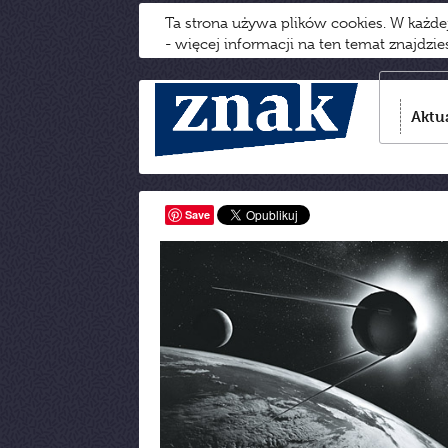
Ta strona używa plików cookies. W każd
- więcej informacji na ten temat znajdzi
Aktu
Save