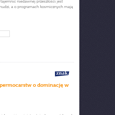
ajemnic niedawnej przeszłości jest
a nudzi, a o programach kosmicznych mają
upermocarstw o dominację w