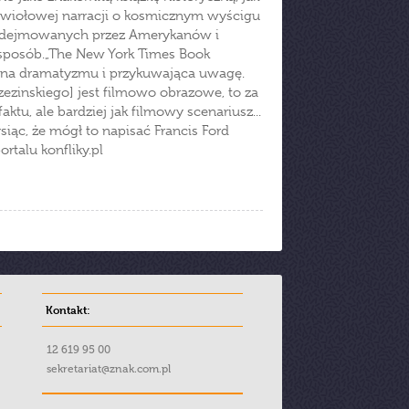
 żywiołowej narracji o kosmicznym wyścigu
 podejmowanych przez Amerykanów i
sposób.„The New York Times Book
ełna dramatyzmu i przykuwająca uwagę.
rzezinskiego] jest filmowo obrazowe, to za
aktu, ale bardziej jak filmowy scenariusz...
iąc, że mógł to napisać Francis Ford
portalu konfliky.pl
Kontakt:
12 619 95 00
sekretariat@znak.com.pl