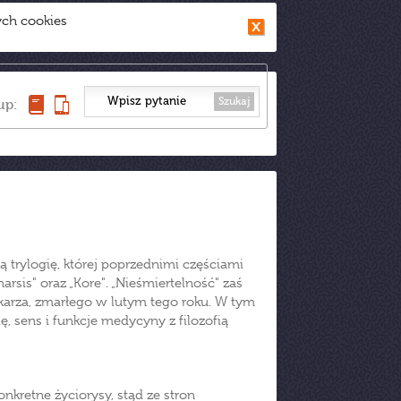
ych cookies
Szukaj
up:
 trylogię, której poprzednimi częściami
sis" oraz „Kore". „Nieśmiertelność" zaś
lekarza, zmarłego w lutym tego roku. W tym
ę, sens i funkcje medycyny z filozofią
nkretne życiorysy, stąd ze stron