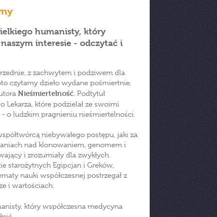
yny
elkiego humanisty, który
aszym interesie - odczytać i
oprzednie, z zachwytem i podziwem dla
- oto czytamy dzieło wydane pośmiertnie,
Nieśmiertelność
Autora
. Podtytuł
 Lekarza, które podzielał ze swoimi
 o ludzkim pragnieniu nieśmiertelności.
współtwórcą niebywałego postępu, jaki za
adaniach nad klonowaniem, genomem i
ający i zrozumiały dla zwykłych
ie starożytnych Egipcjan i Greków,
ematy nauki współczesnej postrzegał z
e i wartościach.
anisty, który współczesna medycyna
nić.