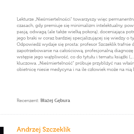
Lekturze „Nieśmiertelności" towarzyszy więc permanentn
czasach, gdy premiuje się minimalizm intelektualny, pow
pasją, odwagą (ale także wielką pokorą), doceniająca potr
jego braki w coraz bardziej specjalizującej się wiedzy o t
Odpowiedź wydaje się prosta: profesor Szczeklik trafnie d
zapotrzebowanie na całościową, profesjonalną diagnozę 
wstępie jego wątpliwość, co do tytułu i tematu książki („...
kluczowa. „Nieśmiertelność" próbuje przybliżyć nas właśn
obietnicę niesie medycyna i na ile człowiek może na nią l
Błażej Gębura
Recenzent:
Andrzej Szczeklik