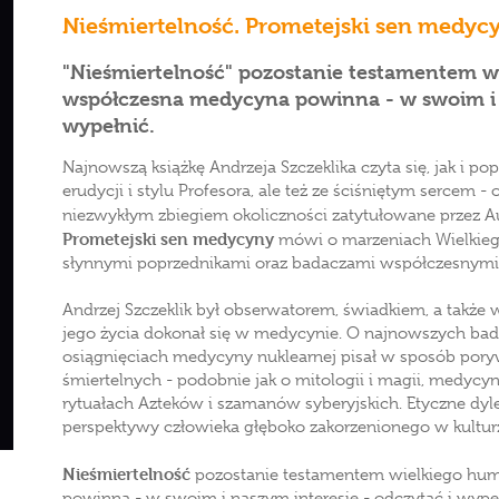
Nieśmiertelność. Prometejski sen medyc
"Nieśmiertelność" pozostanie testamentem wi
współczesna medycyna powinna - w swoim i n
wypełnić.
Najnowszą książkę Andrzeja Szczeklika czyta się, jak i p
erudycji i stylu Profesora, ale też ze ściśniętym sercem 
niezwykłym zbiegiem okoliczności zatytułowane przez 
Prometejski sen medycyny
mówi o marzeniach Wielkiego
słynnymi poprzednikami oraz badaczami współczesnymi -
Andrzej Szczeklik był obserwatorem, świadkiem, a także 
jego życia dokonał się w medycynie. O najnowszych b
osiągnięciach medycyny nuklearnej pisał w sposób poryw
śmiertelnych - podobnie jak o mitologii i magii, medycyn
rytuałach Azteków i szamanów syberyjskich. Etyczne dyl
perspektywy człowieka głęboko zakorzenionego w kulturz
Nieśmiertelność
pozostanie testamentem wielkiego hum
powinna - w swoim i naszym interesie - odczytać i wypeł