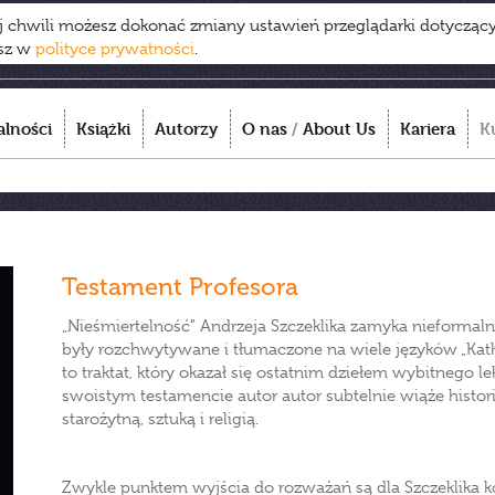
ej chwili możesz dokonać zmiany ustawień przeglądarki dotycząc
esz w
polityce prywatności
.
alności
Książki
Autorzy
O nas
/
About Us
Kariera
K
Testament Profesora
„Nieśmiertelność" Andrzeja Szczeklika zamyka nieformalną
były rozchwytywane i tłumaczone na wiele języków „Kathar
to traktat, który okazał się ostatnim dziełem wybitnego 
swoistym testamencie autor autor subtelnie wiąże histori
starożytną, sztuką i religią.
Zwykle punktem wyjścia do rozważań są dla Szczeklika ko