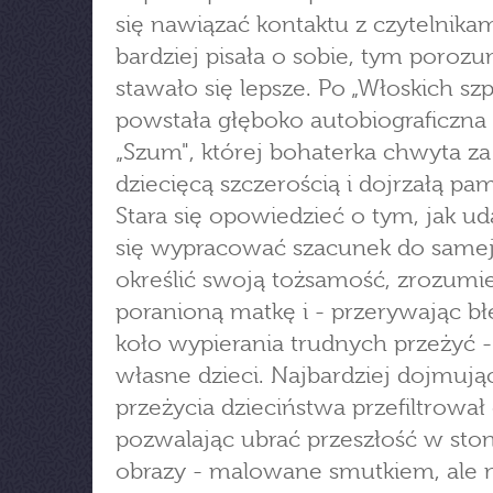
się nawiązać kontaktu z czytelnikam
bardziej pisała o sobie, tym poroz
stawało się lepsze. Po „Włoskich szp
powstała głęboko autobiograficzna
„Szum", której bohaterka chwyta za
dziecięcą szczerością i dojrzałą pam
Stara się opowiedzieć o tym, jak uda
się wypracować szacunek do samej 
określić swoją tożsamość, zrozumi
poranioną matkę i - przerywając b
koło wypierania trudnych przeżyć -
własne dzieci. Najbardziej dojmują
przeżycia dzieciństwa przefiltrował 
pozwalając ubrać przeszłość w st
obrazy - malowane smutkiem, ale 