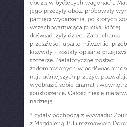
obozu w bydlęcych wagonach. Matk
jego przeżyły obóz, próbowały wy
pamięci wydarzenia, po których zos
wszechogarniająca pustka, której
doświadczyły dzieci. Zaniechania
przeszłości, uparte milczenie, prz
krzywdy - zostały opisane przejrzyśc
szczerze. Metaforyczne postaci
zadomowionych w podświadomoś
najtrudniejszych przeżyć, pozwalaj
wyobrazić sobie dramat i wewnętr
spustoszenie. Całość niesie niełatw
nadzieję.
* cytaty pochodzą z wywiadu: Zbu
z Magdaleną Tulli rozmawiała Doro