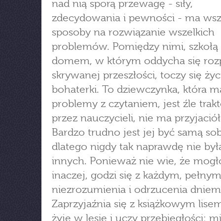
nad nią sporą przewagę - siły,
zdecydowania i pewności - ma ws
sposoby na rozwiązanie wszelkich
problemów. Pomiędzy nimi, szkołą 
domem, w którym oddycha się roz
skrywanej przeszłości, toczy się życ
bohaterki. To dziewczynka, która m
problemy z czytaniem, jest źle tra
przez nauczycieli, nie ma przyjaciół
Bardzo trudno jest jej być samą sob
dlatego nigdy tak naprawdę nie by
innych. Ponieważ nie wie, że mogł
inaczej, godzi się z każdym, pełny
niezrozumienia i odrzucenia dniem
Zaprzyjaźnia się z książkowym lisem
żyje w lesie i uczy przebiegłości: mi