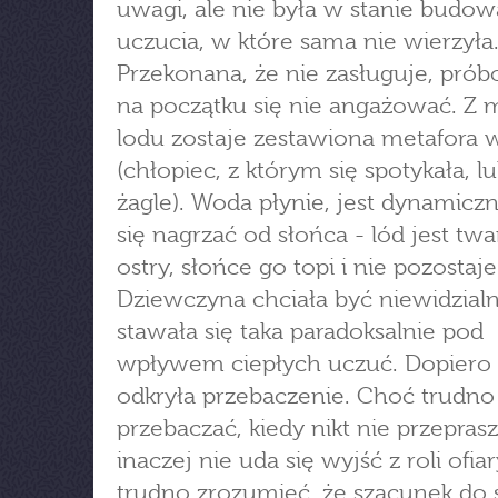
uwagi, ale nie była w stanie budow
uczucia, w które sama nie wierzyła
Przekonana, że nie zasługuje, prób
na początku się nie angażować. Z 
lodu zostaje zestawiona metafora
(chłopiec, z którym się spotykała, lu
żagle). Woda płynie, jest dynamicz
się nagrzać od słońca - lód jest twa
ostry, słońce go topi i nie pozostaje
Dziewczyna chciała być niewidzialn
stawała się taka paradoksalnie pod
wpływem ciepłych uczuć. Dopiero 
odkryła przebaczenie. Choć trudno 
przebaczać, kiedy nikt nie przeprasz
inaczej nie uda się wyjść z roli ofiar
trudno zrozumieć, że szacunek do s