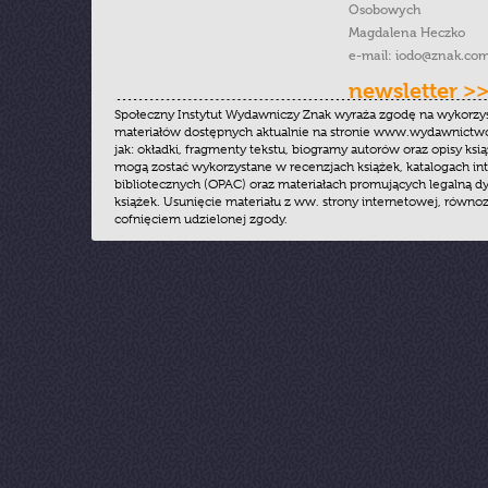
Osobowych
Magdalena Heczko
e-mail:
iodo@znak.com
newsletter >
Społeczny Instytut Wydawniczy Znak wyraża zgodę na wykorzy
materiałów dostępnych aktualnie na stronie www.wydawnictwoz
jak: okładki, fragmenty tekstu, biogramy autorów oraz opisy ksią
mogą zostać wykorzystane w recenzjach książek, katalogach i
bibliotecznych (OPAC) oraz materiałach promujących legalną dy
książek. Usunięcie materiału z ww. strony internetowej, równoz
cofnięciem udzielonej zgody.