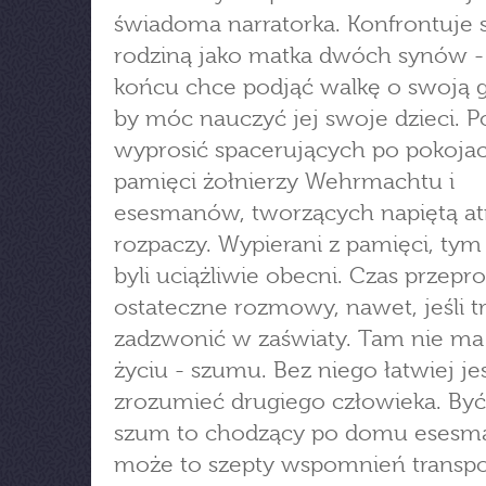
świadoma narratorka. Konfrontuje s
rodziną jako matka dwóch synów 
końcu chce podjąć walkę o swoją 
by móc nauczyć jej swoje dzieci. P
wyprosić spacerujących po pokoja
pamięci żołnierzy Wehrmachtu i
esesmanów, tworzących napiętą a
rozpaczy. Wypierani z pamięci, tym 
byli uciążliwie obecni. Czas przepr
ostateczne rozmowy, nawet, jeśli t
zadzwonić w zaświaty. Tam nie ma 
życiu - szumu. Bez niego łatwiej je
zrozumieć drugiego człowieka. By
szum to chodzący po domu esesma
może to szepty wspomnień transpo