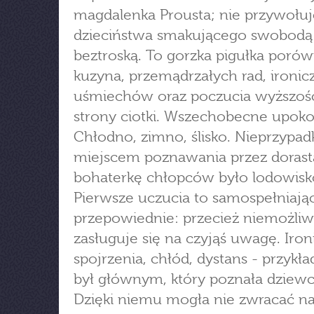
magdalenka Prousta; nie przywołuj
dzieciństwa smakującego swobodą 
beztroską. To gorzka pigułka poró
kuzyna, przemądrzałych rad, ironi
uśmiechów oraz poczucia wyższośc
strony ciotki. Wszechobecne upoko
Chłodno, zimno, ślisko. Nieprzypa
miejscem poznawania przez dorast
bohaterkę chłopców było lodowisk
Pierwsze uczucia to samospełniając
przepowiednie: przecież niemożliw
zasługuje się na czyjąś uwagę. Iron
spojrzenia, chłód, dystans - przykład
był głównym, który poznała dziewc
Dzięki niemu mogła nie zwracać na