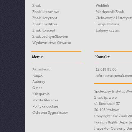
Znak
Woblink
Znak Literanova
Miesięcznik Znak
Znak Horyzont
Ciekawostki Historyc
Znak Emotikon
Twoja Historia
Znak Koncept
Lubimy czytać
Znak JednymSłowem
Wydawnictwo Otwarte
Menu:
Kontakt:
Aktualności
12 619 95 00
Książki
sekretariat@znak.com
Autorzy
O nas
Społeczny Instytut W
Księgarnia
Znak Sp. z o.o.,
Poczta literacka
ul. Kościuszki 37,
Polityka cookies
30-105 Kraków
Ochrona Sygnalistow
Copyright SIW Znak 2
Foreign Rights Depart
Inspektor Ochrony Da