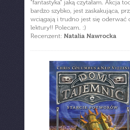
"fantastyka" jaką czytałam. Akcja to
bardzo szybko, jest zaskakująca, pr
wciągają i trudno jest się oderwać 
lektury!! Polecam. :)
Recenzent:
Natalia Nawrocka