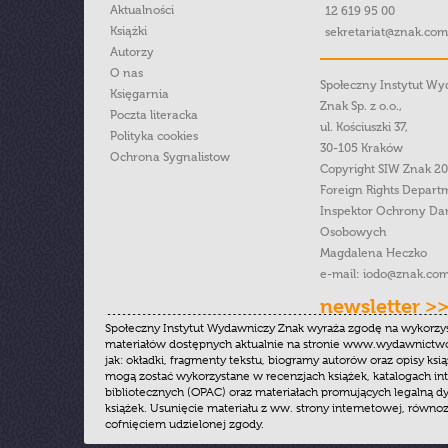
Aktualności
12 619 95 00
Książki
sekretariat@znak.com
Autorzy
O nas
Społeczny Instytut W
Księgarnia
Znak Sp. z o.o.,
Poczta literacka
ul. Kościuszki 37,
Polityka cookies
30-105 Kraków
Ochrona Sygnalistow
Copyright SIW Znak 2
Foreign Rights Depart
Inspektor Ochrony Da
Osobowych
Magdalena Heczko
e-mail:
iodo@znak.com
newsletter >
Społeczny Instytut Wydawniczy Znak wyraża zgodę na wykorzy
materiałów dostępnych aktualnie na stronie www.wydawnictwoz
jak: okładki, fragmenty tekstu, biogramy autorów oraz opisy ksią
mogą zostać wykorzystane w recenzjach książek, katalogach i
bibliotecznych (OPAC) oraz materiałach promujących legalną dy
książek. Usunięcie materiału z ww. strony internetowej, równoz
cofnięciem udzielonej zgody.