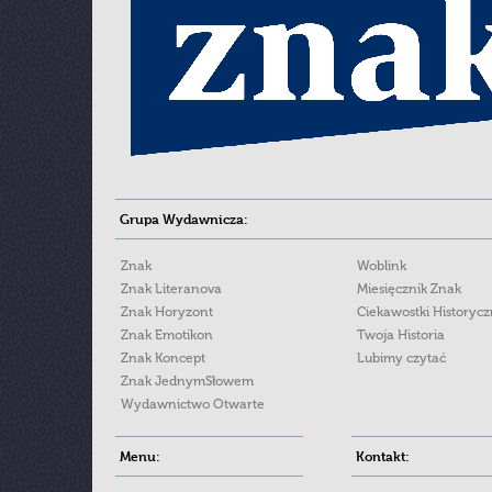
Grupa Wydawnicza:
Znak
Woblink
Znak Literanova
Miesięcznik Znak
Znak Horyzont
Ciekawostki Historyc
Znak Emotikon
Twoja Historia
Znak Koncept
Lubimy czytać
Znak JednymSłowem
Wydawnictwo Otwarte
Menu:
Kontakt: