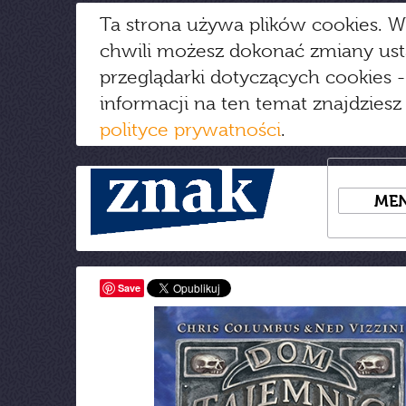
Ta strona używa plików cookies. W
chwili możesz dokonać zmiany us
przeglądarki dotyczących cookies
-
informacji na ten temat znajdziesz
polityce prywatności
.
ME
Save