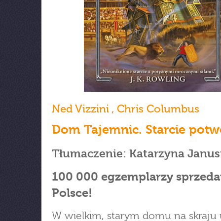
Ned Vizzini
,
Chris Columbus
Dom Tajemnic. Starcie pot
Tłumaczenie: Katarzyna Janus
100 000 egzemplarzy sprzed
Polsce!
W wielkim, starym domu na skraju 