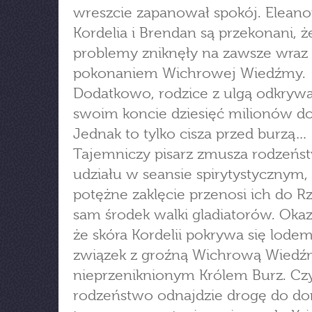
wreszcie zapanował spokój. Eleano
Kordelia i Brendan są przekonani, ż
problemy zniknęły na zawsze wraz 
pokonaniem Wichrowej Wiedźmy.
Dodatkowo, rodzice z ulgą odkrywa
swoim koncie dziesięć milionów d
Jednak to tylko cisza przed burzą…
Tajemniczy pisarz zmusza rodzeńs
udziału w seansie spirytystycznym,
potężne zaklęcie przenosi ich do 
sam środek walki gladiatorów. Okaz
że skóra Kordelii pokrywa się lode
związek z groźną Wichrową Wiedź
nieprzeniknionym Królem Burz. Cz
rodzeństwo odnajdzie drogę do do