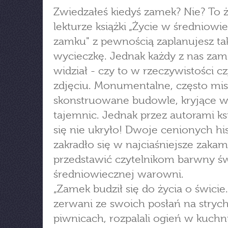
Zwiedzałeś kiedyś zamek? Nie? To ż
lekturze książki „Życie w średniow
zamku" z pewnością zaplanujesz ta
wycieczkę. Jednak każdy z nas za
widział - czy to w rzeczywistości c
zdjęciu. Monumentalne, często mis
skonstruowane budowle, kryjące w
tajemnic. Jednak przez autorami ksi
się nie ukryło! Dwoje cenionych h
zakradło się w najciaśniejsze zakam
przedstawić czytelnikom barwny św
średniowiecznej warowni.
„Zamek budził się do życia o świcie.
zerwani ze swoich posłań na stryc
piwnicach, rozpalali ogień w kuchni