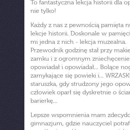
To fantastyczna lekcja historii dla 
nie tylko!
Każdy z nas z pewnością pamięta 
lekcje historii. Doskonale w pamięc
mi jedna z nich - lekcja muzealna.
Przewodnik godzinę stał przy maki
zamku i z ogromnym zniechęceni
opowiadał i opowiadał... Bolące nog
zamykające się powieki i... WRZASK
staruszka, gdy strudzony jego opow
człowiek oparł się dyskretnie o ści
barierkę...
Lepsze wspomnienia mam zdecydo
gimnazjum, gdzie nauczyciel potraf