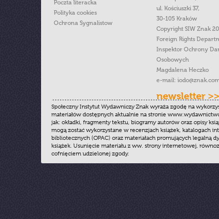
Poczta literacka
ul. Kościuszki 37,
Polityka cookies
30-105 Kraków
Ochrona Sygnalistow
Copyright SIW Znak 2
Foreign Rights Depart
Inspektor Ochrony Da
Osobowych
Magdalena Heczko
e-mail:
iodo@znak.com
newsletter >
Społeczny Instytut Wydawniczy Znak wyraża zgodę na wykorzy
materiałów dostępnych aktualnie na stronie www.wydawnictwoz
jak: okładki, fragmenty tekstu, biogramy autorów oraz opisy ksią
mogą zostać wykorzystane w recenzjach książek, katalogach i
bibliotecznych (OPAC) oraz materiałach promujących legalną dy
książek. Usunięcie materiału z ww. strony internetowej, równoz
cofnięciem udzielonej zgody.