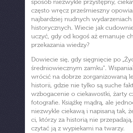
sposób niezwykle przystępny, cieka
często wręcz prześmieszny opowia
najbardziej nudnych wydarzeniach
historycznych. Wiecie jak cudownie 
uczyć, gdy od kogoś aż emanuje c
przekazania wiedzy?
Dowiecie się, gdy sięgnięcie po „Ży
średniowiecznym zamku". Wspanial
wrócić na dobrze zorganizowaną l
historii, gdzie nie tylko są suche fakt
wzbogacenie o ciekawostki, żarty c
fotografie. Książkę mądrą, ale jedn
niezwykle ciekawą i napisaną tak, 
ci, którzy za historią nie przepadają
czytać ją z wypiekami na twarzy.