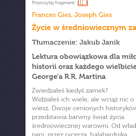
Przeczytaj fragment:
Frances Gies
,
Joseph Gies
Życie w średniowiecznym 
Tłumaczenie: Jakub Janik
Lektura obowiązkowa dla mił
historii oraz każdego wielbici
George’a R.R. Martina
Zwiedzałeś kiedyś zamek?
Widziałeś ich wiele, ale wciąż nic o
wiesz. Dwoje cenionych historykó
przedstawia barwny świat życia
średniowiecznej warowni. Od władc
pani, przez rycerza, halabardnika