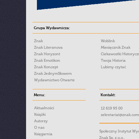
Grupa Wydawnicza:
Znak
Woblink
Znak Literanova
Miesięcznik Znak
Znak Horyzont
Ciekawostki Historyc
Znak Emotikon
Twoja Historia
Znak Koncept
Lubimy czytać
Znak JednymSłowem
Wydawnictwo Otwarte
Menu:
Kontakt:
Aktualności
12 619 95 00
Książki
sekretariat@znak.com
Autorzy
O nas
Społeczny Instytut W
Księgarnia
Znak Sp. z o.o.,