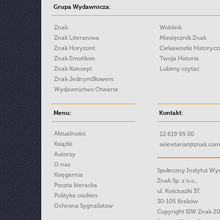
Grupa Wydawnicza:
Znak
Woblink
Znak Literanova
Miesięcznik Znak
Znak Horyzont
Ciekawostki Historyc
Znak Emotikon
Twoja Historia
Znak Koncept
Lubimy czytać
Znak JednymSłowem
Wydawnictwo Otwarte
Menu:
Kontakt:
Aktualności
12 619 95 00
Książki
sekretariat@znak.com
Autorzy
O nas
Społeczny Instytut W
Księgarnia
Znak Sp. z o.o.,
Poczta literacka
ul. Kościuszki 37,
Polityka cookies
30-105 Kraków
Ochrona Sygnalistow
Copyright SIW Znak 2