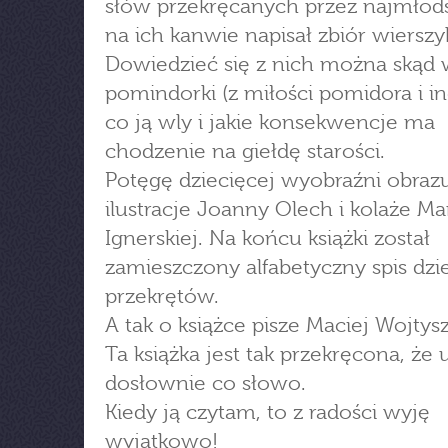
słów przekręcanych przez najmłods
na ich kanwie napisał zbiór wiersz
Dowiedzieć się z nich można skąd w
pomindorki (z miłości pomidora i in
co ją wly i jakie konsekwencje ma
chodzenie na giełdę starości.
Potęgę dziecięcej wyobraźni obrazu
ilustracje Joanny Olech i kolaże Ma
Ignerskiej. Na końcu książki został
zamieszczony alfabetyczny spis dzi
przekrętów.
A tak o książce pisze Maciej Wojtys
Ta książka jest tak przekręcona, że 
dosłownie co słowo.
Kiedy ją czytam, to z radości wyję
wyjątkowo!