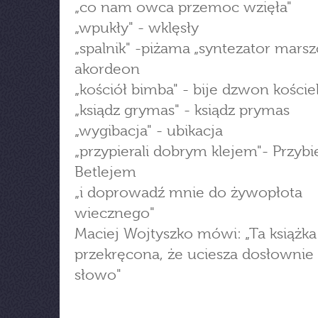
„co nam owca przemoc wzięła"
„wpukły" - wklęsły
„spalnik" -piżama „syntezator marsz
akordeon
„kościół bimba" - bije dzwon koście
„ksiądz grymas" - ksiądz prymas
„wygibacja" - ubikacja
„przypierali dobrym klejem"- Przybi
Betlejem
„i doprowadź mnie do żywopłota
wiecznego"
Maciej Wojtyszko mówi: „Ta książka 
przekręcona, że uciesza dosłownie
słowo"