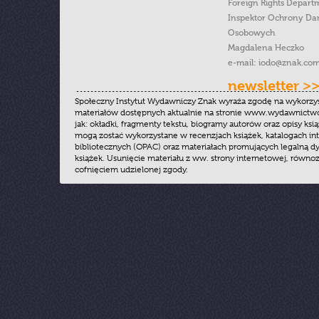
Foreign Rights Depart
Inspektor Ochrony Da
Osobowych
Magdalena Heczko
e-mail:
iodo@znak.com
newsletter >
Społeczny Instytut Wydawniczy Znak wyraża zgodę na wykorzy
materiałów dostępnych aktualnie na stronie www.wydawnictwoz
jak: okładki, fragmenty tekstu, biogramy autorów oraz opisy ksią
mogą zostać wykorzystane w recenzjach książek, katalogach i
bibliotecznych (OPAC) oraz materiałach promujących legalną dy
książek. Usunięcie materiału z ww. strony internetowej, równoz
cofnięciem udzielonej zgody.