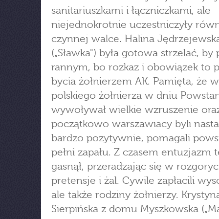
sanitariuszkami i łączniczkami, ale
niejednokrotnie uczestniczyły rów
czynnej walce. Halina Jędrzejewsk
(„Sławka") była gotowa strzelać, b
rannym, bo rozkaz i obowiązek to 
bycia żołnierzem AK. Pamięta, że w
polskiego żołnierza w dniu Powstan
wywoływał wielkie wzruszenie ora
początkowo warszawiacy byli nast
bardzo pozytywnie, pomagali pow
pełni zapału. Z czasem entuzjazm 
gasnął, przeradzając się w rozgoryc
pretensje i żal. Cywile zapłacili wy
ale także rodziny żołnierzy. Krystyn
Sierpińska z domu Myszkowska („Ma