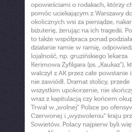
opowieściami o rodakach, którzy ch
pomóc uciekającym z Warszawy d
okolicznych wsi za pieniądze, nakar
biżuterię, żerując na ich tragedii. P
to także współpraca ponad podziała
działanie ramie w ramię, odpowiedz
lojalność, np. gruzińskiego lekarza
Kerimowa Zyfilgara (ps. „Kaukaz"), k
walczył z AK przez całe powstanie i
nie zawiódł. Dramat stolicy, przede
wszystkim upokorzenie, nie skończy
wraz z kapitulacją czy końcem okup
Trwał w „wolnej" Polsce po ofensy
Czerwonej i „wyzwoleniu" kraju pr
Sowietów. Polacy najpierw byli wię