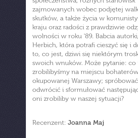
społeczeństwa, różnych stanowisk
zajmowanych wobec podjętej walki
skutków, a także życia w komunis
kraju oraz radości z prawdziwie od
wolności w roku '89. Babcia autorki
Herbich, która potrafi cieszyć się i 
to, co jest, dziwi się niektórym tro
swoich wnuków. Może pytanie: co
zrobilibyśmy na miejscu bohateró
okupowanej Warszawy; spróbować
odwrócić i sformułować następują
oni zrobiliby w naszej sytuacji?
Recenzent:
Joanna Maj