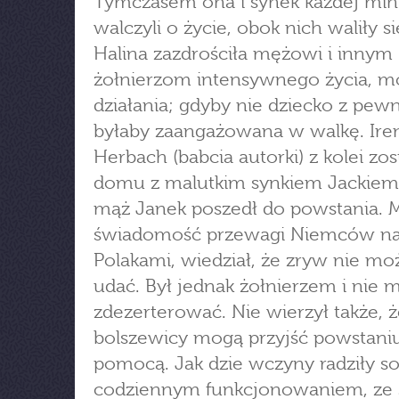
Tymczasem ona i synek każdej min
walczyli o życie, obok nich waliły s
Halina zazdrościła mężowi i innym
żołnierzom intensywnego życia, m
działania; gdyby nie dziecko z pew
byłaby zaangażowana w walkę. Ire
Herbach (babcia autorki) z kolei zos
domu z malutkim synkiem Jackiem,
mąż Janek poszedł do powstania. M
świadomość przewagi Niemców n
Polakami, wiedział, że zryw nie moż
udać. Był jednak żołnierzem i nie 
zdezerterować. Nie wierzył także, 
bolszewicy mogą przyjść powstani
pomocą. Jak dzie wczyny radziły so
codziennym funkcjonowaniem, ze