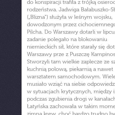
do konspiracji trafiła z trójką osie
rodzeństwa. Jadwiga Bałabuszko-S
(„Blizna") służyła w leśnym wojsku,
dowodzonym przez cichociemnego
Pilcha. Do Warszawy dotarli w lipcu,
zadanie polegało na blokowaniu
niemieckich sił, które starały się do
Warszawy prze z Puszczę Kampinos
Stworzyli tam wielkie zaplecze ze s
kuchnią polową, piekarnią a nawet
warsztatem samochodowym. Wiele
musiało wziąć na siebie odpowiedz
w sytuacjach krytycznych, między 
podczas zgubienia drogi w kanałach
Łatyńska zachowała w takim mom
zimną krew, choć bardzo trudno był