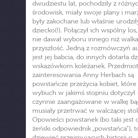
dwudziestu lat, pochodziły z różny
środowisk, miały swoje plany i mar
były zakochane lub właśnie urodził
dziecko(!). Połączył ich wspólny los,
nie dawał wyboru innego niż walka 
przyszłość. Jedną z rozmówczyń au
jest jej babcia, do innych dotarła dz
wskazówkom koleżanek. Przedmio
zainteresowania Anny Herbach są
powstańcze przeżycia kobiet, które
wybuch w jakimś stopniu dotyczył 
czynnie zaangażowane w walkę bą
musiały przetrwać w walczącej stol
Opowieści powstanek (bo taki jest 
żeński odpowiednik „powstańca"), t
dziewięć przejmujących historii o