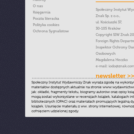
O nas
Społeczny Instytut W
Księgarnia
Znak Sp. z o.o.,
Poczta literacka
ul. Kościuszki 37,
Polityka cookies
30-105 Kraków
Ochrona Sygnalistow
Copyright SIW Znak 2
Foreign Rights Depart
Inspektor Ochrony Da
Osobowych
Magdalena Heczko
e-mail:
iodo@znak.com
newsletter >
Społeczny Instytut Wydawniczy Znak wyraża zgodę na wykorzy
materiałów dostępnych aktualnie na stronie www.wydawnictwoz
jak: okładki, fragmenty tekstu, biogramy autorów oraz opisy ksią
mogą zostać wykorzystane w recenzjach książek, katalogach i
bibliotecznych (OPAC) oraz materiałach promujących legalną dy
książek. Usunięcie materiału z ww. strony internetowej, równoz
cofnięciem udzielonej zgody.