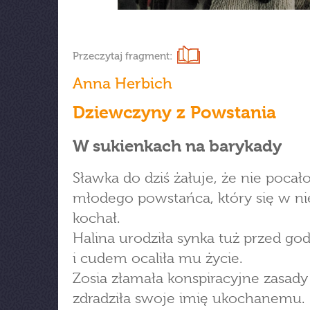
Przeczytaj fragment:
Anna Herbich
Dziewczyny z Powstania
W sukienkach na barykady
Sławka do dziś żałuje, że nie pocał
młodego powstańca, który się w ni
kochał.
Halina urodziła synka tuż przed god
i cudem ocaliła mu życie.
Zosia złamała konspiracyjne zasady 
zdradziła swoje imię ukochanemu.