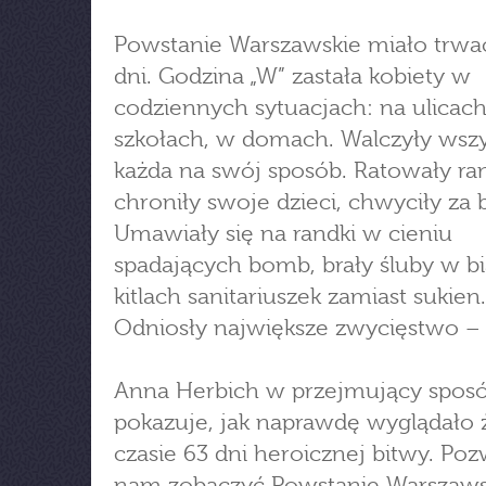
Powstanie Warszawskie miało trwać
dni. Godzina „W” zastała kobiety w
codziennych sytuacjach: na ulicach
szkołach, w domach. Walczyły wszy
każda na swój sposób. Ratowały ra
chroniły swoje dzieci, chwyciły za 
Umawiały się na randki w cieniu
spadających bomb, brały śluby w b
kitlach sanitariuszek zamiast sukien.
Odniosły największe zwycięstwo – 
Anna Herbich w przejmujący spos
pokazuje, jak naprawdę wyglądało 
czasie 63 dni heroicznej bitwy. Poz
nam zobaczyć Powstanie Warszaws