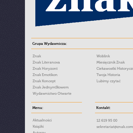
Grupa Wydawnicza:
Znak
Woblink
Znak Literanova
Miesięcznik Znak
Znak Horyzont
Ciekawostki Historyc
Znak Emotikon
Twoja Historia
Znak Koncept
Lubimy czytać
Znak JednymSłowem
Wydawnictwo Otwarte
Menu:
Kontakt:
Aktualności
12 619 95 00
Książki
sekretariat@znak.com
Autorzy