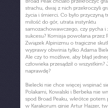
Broad Peak chciało przekroczyć gra
strachu, dwaj z nich przekroczyli g
życia i śmierci. Co było przyczyną t
miłość do gór, utrata instynktu
samozachowawczego, czy pycha i 
sukcesu? Komisja powołana przez P
Związek Alpinizmu o tragiczne skut
wyprawy obwinia tylko Adama Biel
Ale czy to możliwe, aby błąd jedne
człowieka przesądził o wszystkim? 
naprawdę?
Bielecki nie chce więcej wspinać si
Polakami, Kowalski i Berbeka nie wr
spod Broad Peaku, wkrótce potem 
w Karakorum ginie Artur Hajzer, t