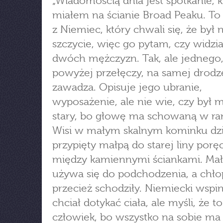
„Wiadomością dnia jest spotkanie, k
miałem na ścianie Broad Peaku. To
z Niemiec, który chwali się, że był 
szczycie, więc go pytam, czy widział
dwóch mężczyzn. Tak, ale jednego
powyżej przełęczy, na samej drodze
zawadza. Opisuje jego ubranie,
wyposażenie, ale nie wie, czy był m
stary, bo głowę ma schowaną w r
Wisi w małym skalnym kominku dz
przypięty małpą do starej liny por
między kamiennymi ściankami. Ma
używa się do podchodzenia, a chło
przecież schodziły. Niemiecki wspi
chciał dotykać ciała, ale myśli, że 
człowiek, bo wszystko na sobie ma