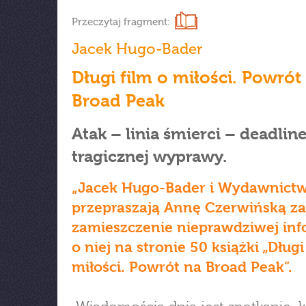
Przeczytaj fragment:
Jacek Hugo-Bader
Długi film o miłości. Powrót
Broad Peak
Atak – linia śmierci – deadline
tragicznej wyprawy.
„Jacek Hugo-Bader i Wydawnict
przepraszają Annę Czerwińską za
zamieszczenie nieprawdziwej inf
o niej na stronie 50 książki „Długi
miłości. Powrót na Broad Peak”.