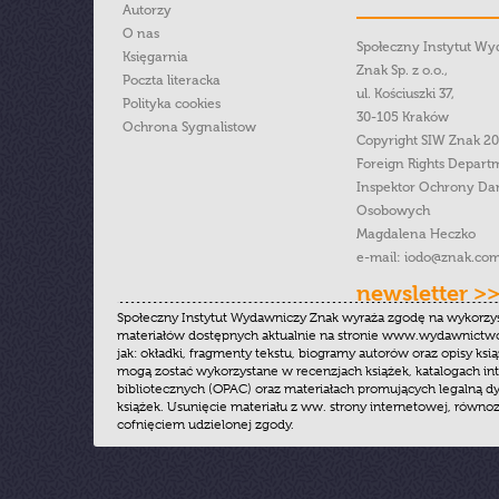
Autorzy
O nas
Społeczny Instytut W
Księgarnia
Znak Sp. z o.o.,
Poczta literacka
ul. Kościuszki 37,
Polityka cookies
30-105 Kraków
Ochrona Sygnalistow
Copyright SIW Znak 2
Foreign Rights Depart
Inspektor Ochrony Da
Osobowych
Magdalena Heczko
e-mail:
iodo@znak.com
newsletter >
Społeczny Instytut Wydawniczy Znak wyraża zgodę na wykorzy
materiałów dostępnych aktualnie na stronie www.wydawnictwoz
jak: okładki, fragmenty tekstu, biogramy autorów oraz opisy ksią
mogą zostać wykorzystane w recenzjach książek, katalogach i
bibliotecznych (OPAC) oraz materiałach promujących legalną dy
książek. Usunięcie materiału z ww. strony internetowej, równoz
cofnięciem udzielonej zgody.