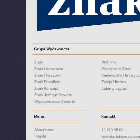
Grupa Wydawnicza:
Znak
Woblink
Znak Literanova
Miesięcznik Znak
Znak Horyzont
Ciekawostki Historyc
Znak Emotikon
Twoja Historia
Znak Koncept
Lubimy czytać
Znak JednymSłowem
Wydawnictwo Otwarte
Menu:
Kontakt:
Aktualności
12 619 95 00
Książki
sekretariat@znak.com