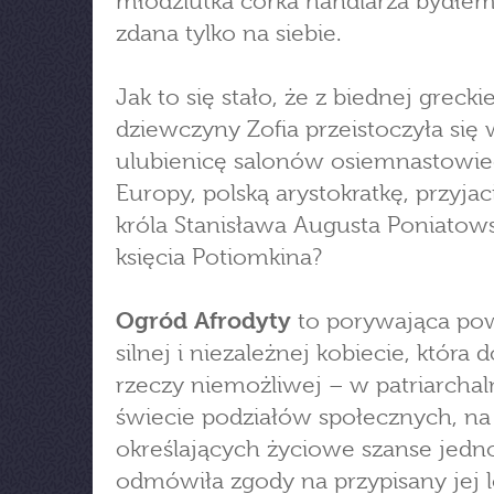
młodziutka córka handlarza bydłem
zdana tylko na siebie.
Jak to się stało, że z biednej greckie
dziewczyny Zofia przeistoczyła się
ulubienicę salonów osiemnastowie
Europy, polską arystokratkę, przyjac
króla Stanisława Augusta Poniatows
księcia Potiomkina?
Ogród Afrodyty
to porywająca po
silnej i niezależnej kobiecie, która 
rzeczy niemożliwej – w patriarcha
świecie podziałów społecznych, n
określających życiowe szanse jedno
odmówiła zgody na przypisany jej l