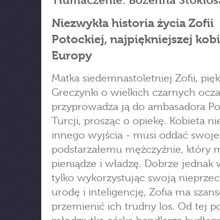
Tłumaczenie: Bożenna Stokłos
Niezwykła historia życia Zofii
Potockiej, najpiękniejszej kob
Europy
Matka siedemnastoletniej Zofii, pię
Greczynki o wielkich czarnych ocza
przyprowadza ją do ambasadora Po
Turcji, prosząc o opiekę. Kobieta ni
innego wyjścia - musi oddać swoje
podstarzałemu mężczyźnie, który 
pieniądze i władzę. Dobrze jednak 
tylko wykorzystując swoją nieprzec
urodę i inteligencję, Zofia ma szan
przemienić ich trudny los. Od tej p