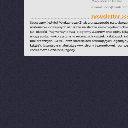
Magdalena Heczko
e-mail:
iodo@znak.com
newsletter >
Społeczny Instytut Wydawniczy Znak wyraża zgodę na wykorzy
materiałów dostępnych aktualnie na stronie www.wydawnictwoz
jak: okładki, fragmenty tekstu, biogramy autorów oraz opisy ksią
mogą zostać wykorzystane w recenzjach książek, katalogach i
bibliotecznych (OPAC) oraz materiałach promujących legalną dy
książek. Usunięcie materiału z ww. strony internetowej, równoz
cofnięciem udzielonej zgody.