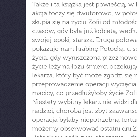
Także i ta książka jest powieścią, w 
akcja toczy się dwutorowo, w poło
skupia się na życiu Zofii od młodoś
czasów, gdy była już kobietą, wedł
swojej epoki, starszą. Druga połow
pokazuje nam hrabinę Potocką, u s
życia, gdy wyniszczona przez nowo
życie leży na łożu śmierci oczekują
lekarza, który być może zgodzi się 
przeprowadzenie operacji wycięcia
macicy, co przedłużyłoby życie Zofii
Niestety wybitny lekarz nie widzi dl
nadziei, choroba jest zbyt zaawan
operacja byłaby niepotrzebną torturą
możemy obserwować ostatni dni Zo