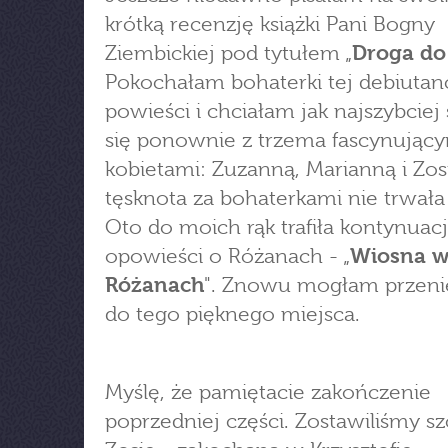
krótką recenzję książki Pani Bogny
Ziembickiej pod tytułem „
Droga do
Pokochałam bohaterki tej debiutanc
powieści i chciałam jak najszybciej
się ponownie z trzema fascynując
kobietami: Zuzanną, Marianną i Zos
tęsknota za bohaterkami nie trwała
Oto do moich rąk trafiła kontynuac
opowieści o Różanach - „
Wiosna 
Różanach
". Znowu mogłam przenie
do tego pięknego miejsca.
Myślę, że pamiętacie zakończenie
poprzedniej części. Zostawiliśmy sz