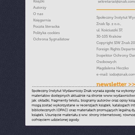
Książki
sekretariat@znak.com
Autorzy
O nas
Społeczny Instytut W
Księgarnia
Znak Sp. z o.o.,
Poczta literacka
ul. Kościuszki 37,
Polityka cookies
30-105 Kraków
Ochrona Sygnalistow
Copyright SIW Znak 2
Foreign Rights Depart
Inspektor Ochrony Da
Osobowych
Magdalena Heczko
e-mail:
iodo@znak.com
newsletter >
Społeczny Instytut Wydawniczy Znak wyraża zgodę na wykorzy
materiałów dostępnych aktualnie na stronie www.wydawnictwoz
jak: okładki, fragmenty tekstu, biogramy autorów oraz opisy ksią
mogą zostać wykorzystane w recenzjach książek, katalogach i
bibliotecznych (OPAC) oraz materiałach promujących legalną dy
książek. Usunięcie materiału z ww. strony internetowej, równoz
cofnięciem udzielonej zgody.