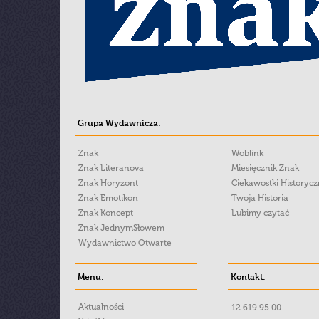
Grupa Wydawnicza:
Znak
Woblink
Znak Literanova
Miesięcznik Znak
Znak Horyzont
Ciekawostki Historyc
Znak Emotikon
Twoja Historia
Znak Koncept
Lubimy czytać
Znak JednymSłowem
Wydawnictwo Otwarte
Menu:
Kontakt:
Aktualności
12 619 95 00