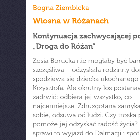
Bogna Ziembicka
Wiosna w Różanach
Kontynuacja zachwycającej p
„Droga do Różan”
Zosia Borucka nie mogłaby być bar
szczęśliwa – odzyskała rodzinny do
spodziewa się dziecka ukochanego
Krzysztofa. Ale okrutny los postanaw
zadrwić: odbiera jej wszystko, co
najcenniejsze. Zdruzgotana zamyka
sobie, odsuwa od ludzi. Czy troska 
pomoże jej odzyskać radość życia
sprawi to wyjazd do Dalmacji i spot