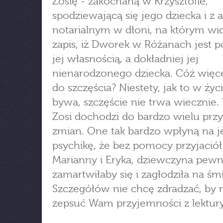
Zosię - zakochaną w Krzysztofie,
spodziewającą się jego dziecka i z 
notarialnym w dłoni, na którym wid
zapis, iż Dworek w Różanach jest 
jej własnością, a dokładniej jej
nienarodzonego dziecka. Cóż więce
do szczęścia? Niestety, jak to w życ
bywa, szczęście nie trwa wiecznie.
Zosi dochodzi do bardzo wielu prz
zmian. One tak bardzo wpłyną na j
psychikę, że bez pomocy przyjaciół
Marianny i Eryka, dziewczyna pewn
zamartwiłaby się i zagłodziła na śmi
Szczegółów nie chcę zdradzać, by 
zepsuć Wam przyjemności z lektury