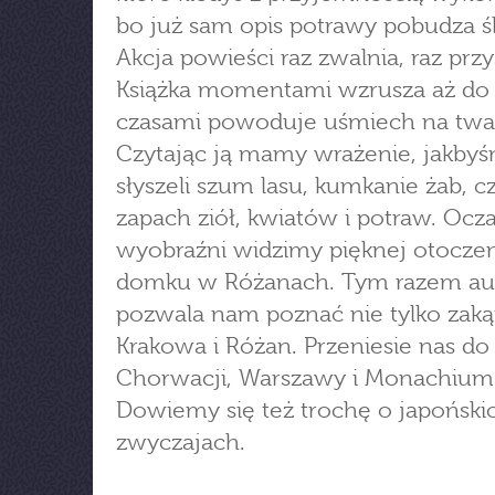
bo już sam opis potrawy pobudza śl
Akcja powieści raz zwalnia, raz przy
Książka momentami wzrusza aż do 
czasami powoduje uśmiech na twa
Czytając ją mamy wrażenie, jakby
słyszeli szum lasu, kumkanie żab, cz
zapach ziół, kwiatów i potraw. Ocz
wyobraźni widzimy pięknej otocze
domku w Różanach. Tym razem au
pozwala nam poznać nie tylko zaką
Krakowa i Różan. Przeniesie nas do
Chorwacji, Warszawy i Monachium
Dowiemy się też trochę o japoński
zwyczajach.