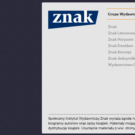
Grupa Wydawni
Znak
Znak Literanov
Znak Horyzont
Znak Emotikon
Znak Koncept
Znak JednymS
Wydawnictwo 
Społeczny Instytut Wydawniczy Znak wyraża zgodę na
biogramy autorów oraz opisy książek. Materiały mogą
dystrybucję książek. Usunięcie materiału z ww. stron