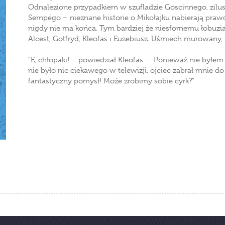
Odnalezione przypadkiem w szufladzie Goscinnego, zil
Sempégo – nieznane historie o Mikołajku nabierają pr
nigdy nie ma końca. Tym bardziej że niesfornemu łobuz
Alcest, Gotfryd, Kleofas i Euzebiusz. Uśmiech murowany,
"E, chłopaki! – powiedział Kleofas. – Ponieważ nie byłem
nie było nic ciekawego w telewizji, ojciec zabrał mnie do
fantastyczny pomysł! Może zrobimy sobie cyrk?"