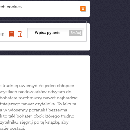
ych cookies
Szukaj
up:
e trudniej uwierzyć, że jeden chłopiec
Wszystkich niedowiarków odsyłam do
 bohatera rozchmurzy nawet najbardziej
niejszego nawet czytelnika. To lektura
ała w wiosenny poranek i bezsenną
to taki bohater, obok którego trudno
ytelniku, sięgnij po tę książkę, aby
atię postaci.