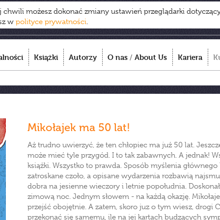
ej chwili możesz dokonać zmiany ustawień przeglądarki dotycząc
esz w
polityce prywatności
.
alności
Książki
Autorzy
O nas
/
About Us
Kariera
K
Mikołajek ma 50 lat!
Aż trudno uwierzyć, że ten chłopiec ma już 50 lat. Jeszcz
może mieć tyle przygód. I to tak zabawnych. A jednak! 
książki. Wszystko to prawda. Sposób myślenia głównego
zatroskane czoło, a opisane wydarzenia rozbawią najsmut
dobra na jesienne wieczory i letnie popołudnia. Doskon
zimową noc. Jednym słowem - na każdą okazję. Mikołajek 
przejść obojętnie. A zatem, skoro juz o tym wiesz, drogi Cz
przekonać się samemu, ile na jej kartach budzących symp