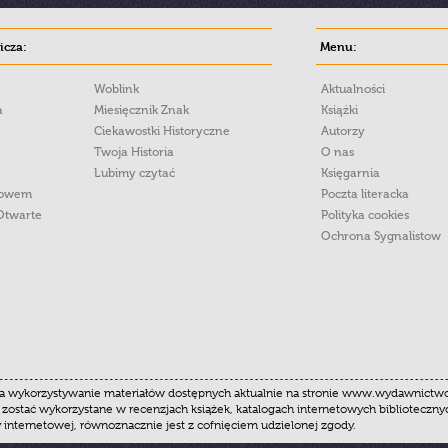
cza:
Menu:
Woblink
Aktualności
a
Miesięcznik Znak
Książki
Ciekawostki Historyczne
Autorzy
Twoja Historia
O nas
Lubimy czytać
Księgarnia
łowem
Poczta literacka
Otwarte
Polityka cookies
Ochrona Sygnalistow
 wykorzystywanie materiałów dostępnych aktualnie na stronie www.wydawnictwoznak
 zostać wykorzystane w recenzjach książek, katalogach internetowych biblioteczn
y internetowej, równoznacznie jest z cofnięciem udzielonej zgody.