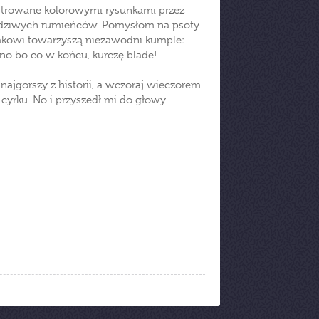
ustrowane kolorowymi rysunkami przez
awdziwych rumieńców. Pomysłom na psoty
iakowi towarzyszą niezawodni kumple:
 no bo co w końcu, kurczę blade!
 najgorszy z historii, a wczoraj wieczorem
 cyrku. No i przyszedł mi do głowy