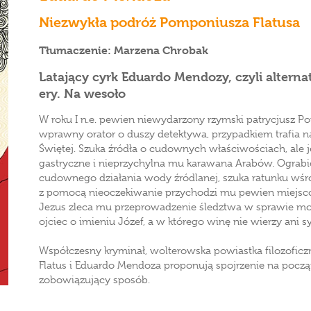
Niezwykła podróż Pomponiusza Flatusa
Tłumaczenie: Marzena Chrobak
Latający cyrk Eduardo Mendozy, czyli altern
ery. Na wesoło
W roku I n.e. pewien niewydarzony rzymski patrycjusz Po
wprawny orator o duszy detektywa, przypadkiem trafia n
Świętej. Szuka źródła o cudownych właściwościach, ale j
gastryczne i nieprzychylna mu karawana Arabów. Ograbi
cudownego działania wody źródlanej, szuka ratunku wśr
z pomocą nieoczekiwanie przychodzi mu pewien miejsco
Jezus zleca mu przeprowadzenie śledztwa w sprawie mord
ojciec o imieniu Józef, a w którego winę nie wierzy ani s
Współczesny kryminał, wolterowska powiastka filozofic
Flatus i Eduardo Mendoza proponują spojrzenie na począ
zobowiązujący sposób.