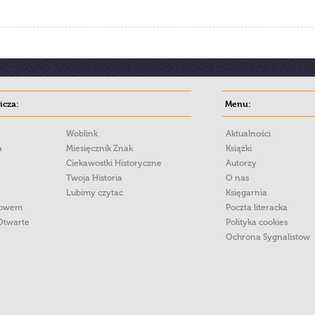
cza:
Menu:
Woblink
Aktualności
a
Miesięcznik Znak
Książki
Ciekawostki Historyczne
Autorzy
Twoja Historia
O nas
Lubimy czytać
Księgarnia
łowem
Poczta literacka
Otwarte
Polityka cookies
Ochrona Sygnalistow