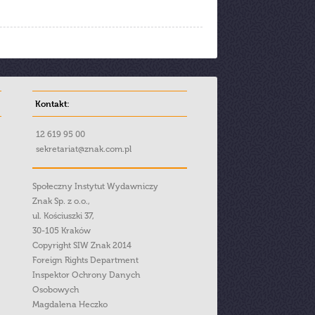
Kontakt:
12 619 95 00
sekretariat@znak.com.pl
Społeczny Instytut Wydawniczy
Znak Sp. z o.o.,
ul. Kościuszki 37,
30-105 Kraków
Copyright SIW Znak 2014
Foreign Rights Department
Inspektor Ochrony Danych
Osobowych
Magdalena Heczko