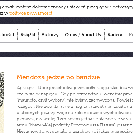
ej chwili możesz dokonać zmiany ustawień przeglądarki dotycząc
esz w
polityce prywatności
.
alności
Książki
Autorzy
O nas
/
About Us
Kariera
K
Mendoza jedzie po bandzie
Są książki, które przechodzą przez półki księgarskie bez wi
czeka się w napięciu. Gdy po przeczytaniu wcześniejsz
"Mauricio, czyli wybory", nie byłam zachwycona. Powieść
"czegoś". Nie zwaliła mnie z nóg ani nawet nie rzuciła n
ulubionych pisarzy, więc na kolejne dzieło wychodzące s
pierwszą gwiazdkę. Tym razem jednak opłacało się w stu
temu "Niezwykłej podróży Pomponiusza Flatusa" pisarz z 
Niesamowita, wspaniała, przezabawna i jakże interesująca