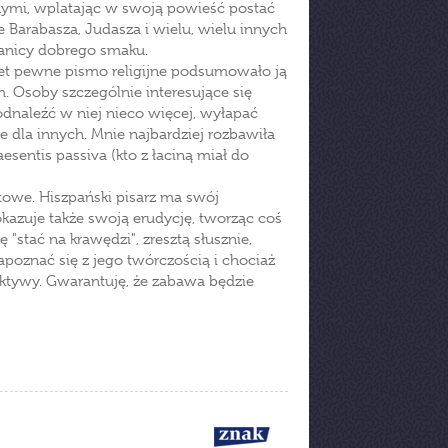
nymi, wplatając w swoją powieść postać
że Barabasza, Judasza i wielu, wielu innych
granicy dobrego smaku.
wet pewne pismo religijne podsumowało ją
m. Osoby szczególnie interesujące się
odnaleźć w niej nieco więcej, wyłapać
 dla innych. Mnie najbardziej rozbawiła
esentis passiva (kto z łaciną miał do
towe. Hiszpański pisarz ma swój
okazuje także swoją erudycję, tworząc coś
ę "stać na krawędzi", zresztą słusznie,
apoznać się z jego twórczością i chociaż
ektywy. Gwarantuję, że zabawa będzie