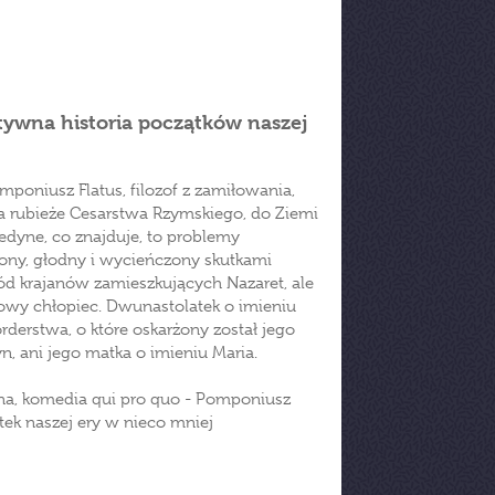
atywna historia początków naszej
mponiusz Flatus, filozof z zamiłowania,
a rubieże Cesarstwa Rzymskiego, do Ziemi
edyne, co znajduje, to problemy
ony, głodny i wycieńczony skutkami
ód krajanów zamieszkujących Nazaret, ale
wy chłopiec. Dwunastolatek o imieniu
erstwa, o które oskarżony został jego
yn, ani jego matka o imieniu Maria.
zna, komedia qui pro quo - Pomponiusz
tek naszej ery w nieco mniej