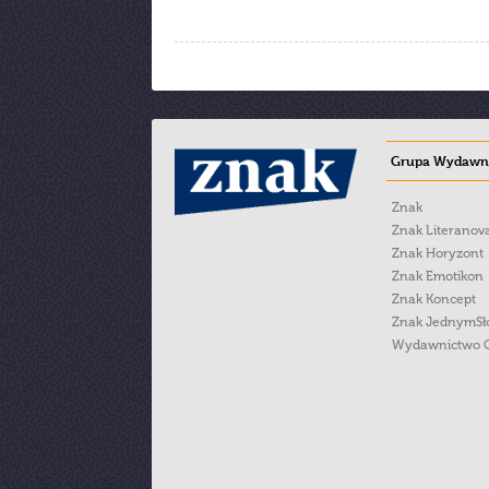
Grupa Wydawni
Znak
Znak Literanov
Znak Horyzont
Znak Emotikon
Znak Koncept
Znak JednymS
Wydawnictwo 