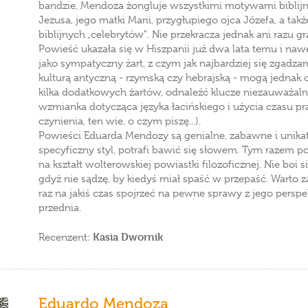
bandzie, Mendoza żongluje wszystkimi motywami biblij
Jezusa, jego matki Marii, przygłupiego ojca Józefa, a tak
biblijnych „celebrytów". Nie przekracza jednak ani razu 
Powieść ukazała się w Hiszpanii już dwa lata temu i na
jako sympatyczny żart, z czym jak najbardziej się zgadza
kulturą antyczną - rzymską czy hebrajską - mogą jednak 
kilka dodatkowych żartów, odnaleźć klucze niezauważalne
wzmianka dotycząca języka łacińskiego i użycia czasu pra
czynienia, ten wie, o czym piszę...).
Powieści Eduarda Mendozy są genialne, zabawne i unika
specyficzny styl, potrafi bawić się słowem. Tym razem p
na kształt wolterowskiej powiastki filozoficznej. Nie boi si
gdyż nie sądzę, by kiedyś miał spaść w przepaść. Warto z
raz na jakiś czas spojrzeć na pewne sprawy z jego persp
przednia.
Kasia Dwornik
Recenzent:
Eduardo Mendoza