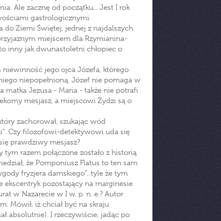
a. Ale zacznę od początku... Jest I rok
iwościami gastrologicznymi
o Ziemi Świętej, jednej z najdalszych
eprzyjaznym miejscem dla Rzymianina-
kto inny jak dwunastoletni chłopiec o
 niewinność jego ojca Józefa, którego
niego niepopełnioną. Józef nie pomaga w
 matka Jezusa - Maria - także nie potrafi
zekomy mesjasz, a miejscowi Żydzi są o
 który zachorował, szukając wód
ki". Czy filozofowi-detektywowi uda się
 się prawdziwy mesjasz?
tym razem połączone zostało z historią
iedział, że Pomponiusz Flatus to ten sam
gody fryzjera damskiego", tyle że tym
e ekscentryk pozostający na marginesie
at w Nazarecie w I w. p. n. e.? Autor
. Mówił, iż chciał być na skraju
ał absolutnie). I rzeczywiście, jadąc po