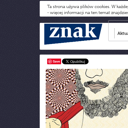
Ta strona używa plików cookies. W każd
- więcej informacji na ten temat znajdzi
Aktu
Save