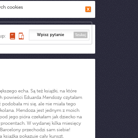
ych cookies
Szukaj
up:
ększego echa. Są też książki, na które
ych powieści Eduarda Mendozy czytałam
 podobała mi się, ale nie miała tego
a kolana. Mendoza jest jednym z moich
pod jego pióra czekałam jak dziecko na
 procentach. W wydanej kilka miesięcy
Barcelony przechodzi sam siebie!
 książka pokazuje cały kunszt,