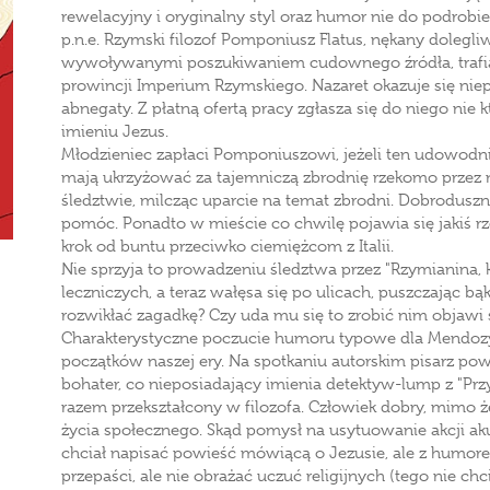
rewelacyjny i oryginalny styl oraz humor nie do podrobieni
p.n.e. Rzymski filozof Pomponiusz Flatus, nękany dolegl
wywoływanymi poszukiwaniem cudownego źródła, trafia d
prowincji Imperium Rzymskiego. Nazaret okazuje się ni
abnegaty. Z płatną ofertą pracy zgłasza się do niego nie 
imieniu Jezus.
Młodzieniec zapłaci Pomponiuszowi, jeżeli ten udowodni
mają ukrzyżować za tajemniczą zbrodnię rzekomo przez 
śledztwie, milcząc uparcie na temat zbrodni. Dobroduszna
pomóc. Ponadto w mieście co chwilę pojawia się jakiś r
krok od buntu przeciwko ciemiężcom z Italii.
Nie sprzyja to prowadzeniu śledztwa przez "Rzymianina,
leczniczych, a teraz wałęsa się po ulicach, puszczając bą
rozwikłać zagadkę? Czy uda mu się to zrobić nim objawi
Charakterystyczne poczucie humoru typowe dla Mendozy 
początków naszej ery. Na spotkaniu autorskim pisarz pow
bohater, co nieposiadający imienia detektyw-lump z "Przy
razem przekształcony w filozofa. Człowiek dobry, mimo ż
życia społecznego. Skąd pomysł na usytuowanie akcji akur
chciał napisać powieść mówiącą o Jezusie, ale z humorem
przepaści, ale nie obrażać uczuć religijnych (tego nie chci