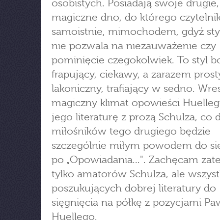
osobistych. Posiadają swoje drugie,
magiczne dno, do którego czytelnik
samoistnie, mimochodem, gdyż sty
nie pozwala na niezauważenie czy
pominięcie czegokolwiek. To styl b
frapujący, ciekawy, a zarazem prost
lakoniczny, trafiający w sedno. Wre
magiczny klimat opowieści Huelleg
jego literaturę z prozą Schulza, co d
miłośników tego drugiego będzie
szczególnie miłym powodem do się
po „Opowiadania...". Zachęcam zat
tylko amatorów Schulza, ale wszyst
poszukujących dobrej literatury do
sięgnięcia na półkę z pozycjami Pa
Huellego.