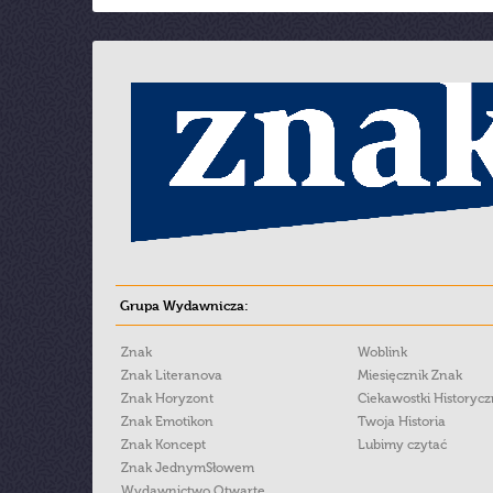
Grupa Wydawnicza:
Znak
Woblink
Znak Literanova
Miesięcznik Znak
Znak Horyzont
Ciekawostki Historyc
Znak Emotikon
Twoja Historia
Znak Koncept
Lubimy czytać
Znak JednymSłowem
Wydawnictwo Otwarte