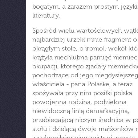
bogatym, a zarazem prostym język
literatury.
Spośród wielu wartościowych wąt
najbardziej urzekł mnie fragment o
okrągłym stole, o ironio!, wokół kt
krążyła niechlubna pamięć niemiec
okupacji, którego zjadały niemiecki
pochodzące od jego niegdysiejsze
właściciela - pana Polaske, a teraz
spożywała przy nim posiłki polska
powojenna rodzina, podzielona
niewidoczną linią demarkacyjną,
przebiegającą niczym średnica w p
stołu i dzielącą dwoje małżonków 
zwolenników nienawistnej zemsty