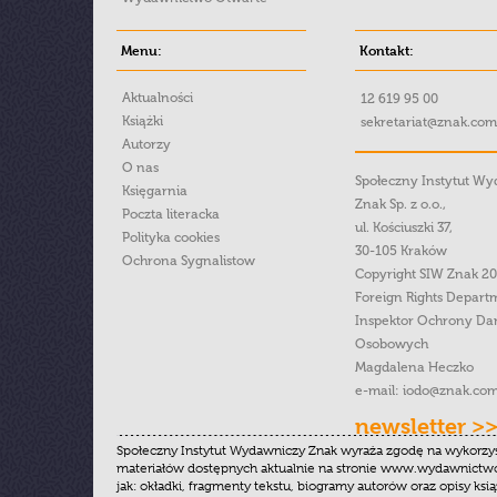
Menu:
Kontakt:
Aktualności
12 619 95 00
Książki
sekretariat@znak.com
Autorzy
O nas
Społeczny Instytut W
Księgarnia
Znak Sp. z o.o.,
Poczta literacka
ul. Kościuszki 37,
Polityka cookies
30-105 Kraków
Ochrona Sygnalistow
Copyright SIW Znak 2
Foreign Rights Depart
Inspektor Ochrony Da
Osobowych
Magdalena Heczko
e-mail:
iodo@znak.com
newsletter >
Społeczny Instytut Wydawniczy Znak wyraża zgodę na wykorzy
materiałów dostępnych aktualnie na stronie www.wydawnictwoz
jak: okładki, fragmenty tekstu, biogramy autorów oraz opisy ksią