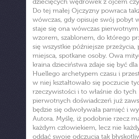
dziecięcych wędrówek z ojcem cz
Do tej małej Ojczyzny powraca tak
wówczas, gdy opisuje swój pobyt w 
staje się ona wówczas pierwotnym
wzorem, szablonem, do którego pr
się wszystkie późniejsze przeżycia
miejsca, spotkane osoby. Owa mit
kraina dzieciństwa zdaje się być dla
Huellego archetypem czasu i przest
w niej kształtowało się poczucie t
rzeczywistości i to właśnie do tych
pierwotnych doświadczeń już zaw
będzie się odwoływała pamięć i wy
Autora. Myślę, iż podobnie rzecz ma
każdym człowiekiem, lecz nie każdy
oddać swoje odczucia tak błyskotli