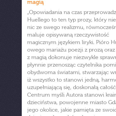
magią
„Opowiadania na czas przeprowadz
Huellego to ten typ prozy, który nie
nic ze swego realizmu, równocześ
maluje opisywaną rzeczywistość
magicznym językiem liryki. Pióro H
owego mariażu poezji z prozą oraz
z magią dokonuje niezwykle sprawn
płynnie przenosząc czytelnika pom
obydwoma światami, stwarzając wr
iż wszystko to stanowi jedną, harm
uzupełniającą się, doskonałą całość
Centrum myśli Autora stanowi krai
dzieciństwa, powojenne miasto Gda
jego okolice, jakie pamięta ze swoi