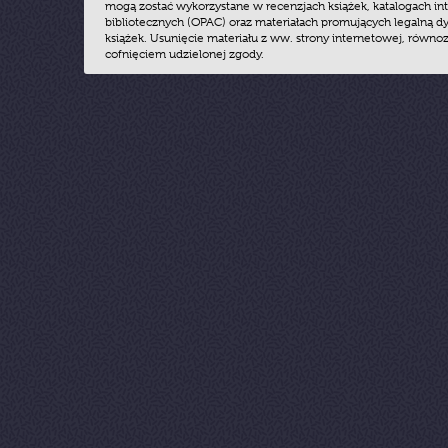
mogą zostać wykorzystane w recenzjach książek, katalogach i
bibliotecznych (OPAC) oraz materiałach promujących legalną dy
książek. Usunięcie materiału z ww. strony internetowej, równoz
cofnięciem udzielonej zgody.