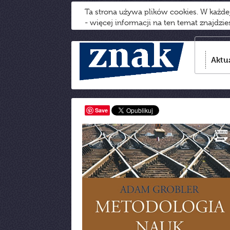
Ta strona używa plików cookies. W każd
- więcej informacji na ten temat znajdzi
Aktu
Save