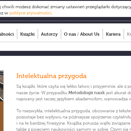
ej chwili możesz dokonać zmiany ustawień przeglądarki dotycząc
esz w
polityce prywatności
.
alności
Książki
Autorzy
O nas
/
About Us
Kariera
K
Intelektualna przygoda
Są książki, które czyta się lekko łatwo i przyjemnie, ale 
Metodologii nauk
nasze życie. W przypadku
jest akurat 
napisany jest raczej językiem akademickim, wprowadza 
To niezwykła, intelektualna przygoda, obcowanie z tekst
pozostaje bez wpływu na późniejsze spojrzenie czytelnik
i na te bardziej finezyjne. Książka porusza wątki związan
także z pojęciem naukowości samym w sobie. Czym się róż