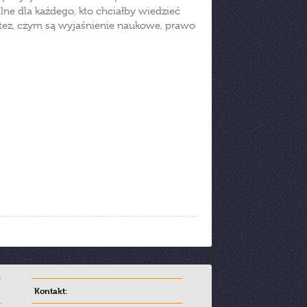
ne dla każdego, kto chciałby wiedzieć
otez, czym są wyjaśnienie naukowe, prawo
Kontakt: