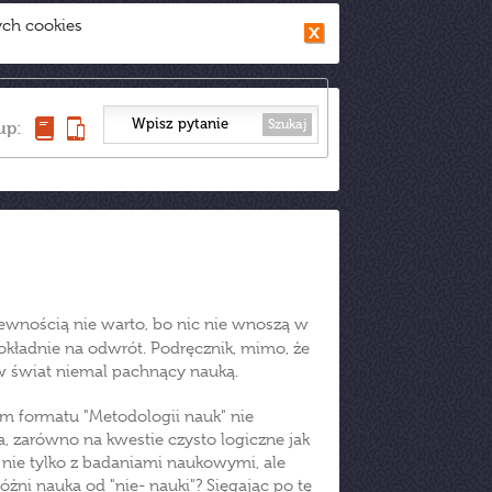
ych cookies
Szukaj
up:
z pewnością nie warto, bo nic nie wnoszą w
dokładnie na odwrót. Podręcznik, mimo, że
w świat niemal pachnący nauką.
em formatu "Metodologii nauk" nie
a, zarówno na kwestie czysto logiczne jak
e nie tylko z badaniami naukowymi, ale
ni nauka od "nie- nauki"? Sięgając po tę