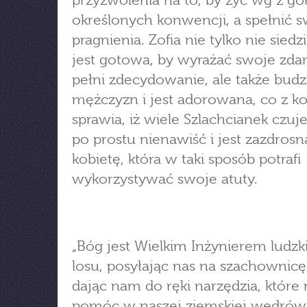
przyzwolenia na to, by żyć wg z gó
określonych konwencji, a spełnić 
pragnienia. Zofia nie tylko nie siedzi
jest gotowa, by wyrażać swoje zda
pełni zdecydowanie, ale także budz
mężczyzn i jest adorowana, co z ko
sprawia, iż wiele Szlachcianek czuje
po prostu nienawiść i jest zazdrosn
kobietę, która w taki sposób potrafi
wykorzystywać swoje atuty.
„Bóg jest Wielkim Inżynierem ludzk
losu, posyłając nas na szachownicę 
dając nam do ręki narzędzia, które
pomóc w naszej ziemskiej wędrów