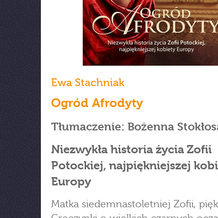
Ewa Stachniak
Ogród Afrodyty
Tłumaczenie: Bożenna Stokłos
Niezwykła historia życia Zofii
Potockiej, najpiękniejszej kob
Europy
Matka siedemnastoletniej Zofii, pię