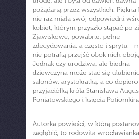
urodę, ale i była od dawien dawna
pożądaną przez wszystkich. Piękna 
nie raz miała swój odpowiedni wśr
kobiet, którym przyszło stąpać po z
Zjawiskowe, powabne, pełne
zdecydowania, a często i sprytu - 
nie potrafią przejść obok nich oboję
Jednak czy urodziwa, ale biedna
dziewczyna może stać się ulubieni
salonów, arystokratką, a co dopiero
przyjaciółką króla Stanisława Augus
Poniatowskiego i księcia Potiomkin
Autorka powieści, w którą postano
zagłębić, to rodowita wrocławianka