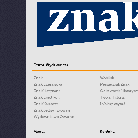
Grupa Wydawnicza:
Znak
Woblink
Znak Literanova
Miesięcznik Znak
Znak Horyzont
Ciekawostki Historyc
Znak Emotikon
Twoja Historia
Znak Koncept
Lubimy czytać
Znak JednymSłowem
Wydawnictwo Otwarte
Menu:
Kontakt: