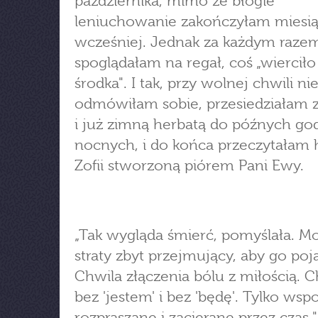
października, mimo że błogie
leniuchowanie zakończyłam miesi
wcześniej. Jednak za każdym raze
spoglądałam na regał, coś „wiercił
środka". I tak, przy wolnej chwili ni
odmówiłam sobie, przesiedziałam z 
i już zimną herbatą do późnych go
nocnych, i do końca przeczytałam h
Zofii stworzoną piórem Pani Ewy.
„Tak wygląda śmierć, pomyślała. 
straty zbyt przejmujący, aby go poj
Chwila złączenia bólu z miłością. C
bez 'jestem' i bez 'będę'. Tylko ws
rozpraszane i zacierane przez czas."