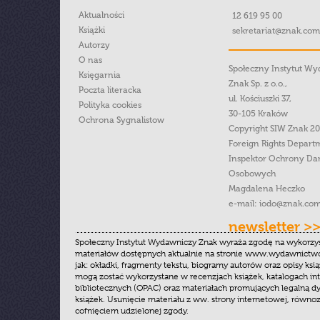
Aktualności
12 619 95 00
Książki
sekretariat@znak.com
Autorzy
O nas
Społeczny Instytut W
Księgarnia
Znak Sp. z o.o.,
Poczta literacka
ul. Kościuszki 37,
Polityka cookies
30-105 Kraków
Ochrona Sygnalistow
Copyright SIW Znak 2
Foreign Rights Depart
Inspektor Ochrony Da
Osobowych
Magdalena Heczko
e-mail:
iodo@znak.com
newsletter >
Społeczny Instytut Wydawniczy Znak wyraża zgodę na wykorzy
materiałów dostępnych aktualnie na stronie www.wydawnictwoz
jak: okładki, fragmenty tekstu, biogramy autorów oraz opisy ksią
mogą zostać wykorzystane w recenzjach książek, katalogach i
bibliotecznych (OPAC) oraz materiałach promujących legalną dy
książek. Usunięcie materiału z ww. strony internetowej, równoz
cofnięciem udzielonej zgody.