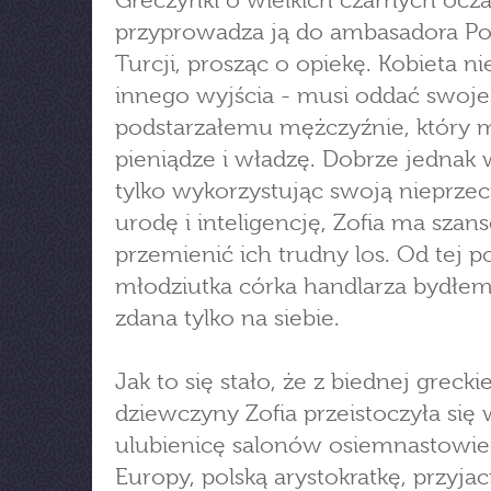
Greczynki o wielkich czarnych ocza
przyprowadza ją do ambasadora Po
Turcji, prosząc o opiekę. Kobieta ni
innego wyjścia - musi oddać swoje
podstarzałemu mężczyźnie, który 
pieniądze i władzę. Dobrze jednak 
tylko wykorzystując swoją nieprzec
urodę i inteligencję, Zofia ma szan
przemienić ich trudny los. Od tej p
młodziutka córka handlarza bydłem
zdana tylko na siebie.
Jak to się stało, że z biednej greckie
dziewczyny Zofia przeistoczyła się
ulubienicę salonów osiemnastowie
Europy, polską arystokratkę, przyjac