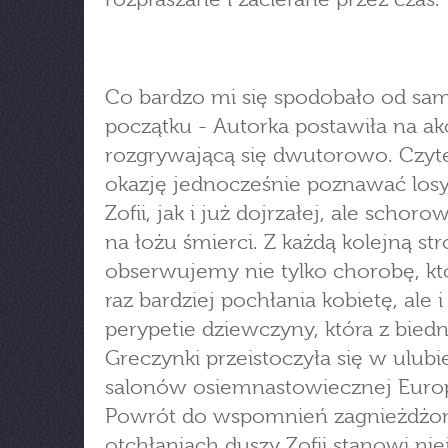
Co bardzo mi się spodobało od sa
początku - Autorka postawiła na ak
rozgrywającą się dwutorowo. Czyte
okazję jednocześnie poznawać los
Zofii, jak i już dojrzałej, ale schoro
na łożu śmierci. Z każdą kolejną st
obserwujemy nie tylko chorobę, kt
raz bardziej pochłania kobietę, ale i
perypetie dziewczyny, która z biedn
Greczynki przeistoczyła się w ulubi
salonów osiemnastowiecznej Euro
Powrót do wspomnień zagnieżdżo
otchłaniach duszy Zofii stanowi nie