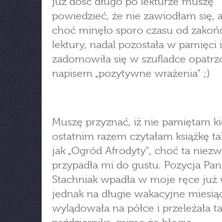
już dość długo po lekturze muszę
powiedzieć, że nie zawiodłam się, a
choć minęło sporo czasu od zakońc
lektury, nadal pozostała w pamięci i
zadomowiła się w szufladce opatrz
napisem „pozytywne wrażenia" ;)
Muszę przyznać, iż nie pamiętam k
ostatnim razem czytałam książkę ta
jak „Ogród Afrodyty", choć ta niezw
przypadła mi do gustu. Pozycja Pan
Stachniak wpadła w moje ręce już
jednak na długie wakacyjne miesią
wylądowała na półce i przeleżała 