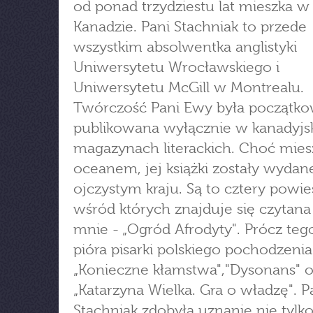
od ponad trzydziestu lat mieszka w
Kanadzie. Pani Stachniak to przede
wszystkim absolwentka anglistyki
Uniwersytetu Wrocławskiego i
Uniwersytetu McGill w Montrealu.
Twórczość Pani Ewy była początk
publikowana wyłącznie w kanadyjs
magazynach literackich. Choć mies
oceanem, jej książki zostały wydan
ojczystym kraju. Są to cztery powieś
wśród których znajduje się czytana
mnie - „Ogród Afrodyty". Prócz teg
pióra pisarki polskiego pochodzenia
„Konieczne kłamstwa","Dysonans" o
„Katarzyna Wielka. Gra o władzę". P
Stachniak zdobyła uznanie nie tylk