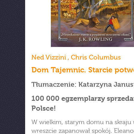
Ned Vizzini
,
Chris Columbus
Dom Tajemnic. Starcie pot
Tłumaczenie: Katarzyna Janus
100 000 egzemplarzy sprzed
Polsce!
W wielkim, starym domu na skraju 
wreszcie zapanował spokój. Eleano