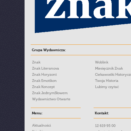
Grupa Wydawnicza:
Znak
Woblink
Znak Literanova
Miesięcznik Znak
Znak Horyzont
Ciekawostki Historyc
Znak Emotikon
Twoja Historia
Znak Koncept
Lubimy czytać
Znak JednymSłowem
Wydawnictwo Otwarte
Menu:
Kontakt:
Aktualności
12 619 95 00