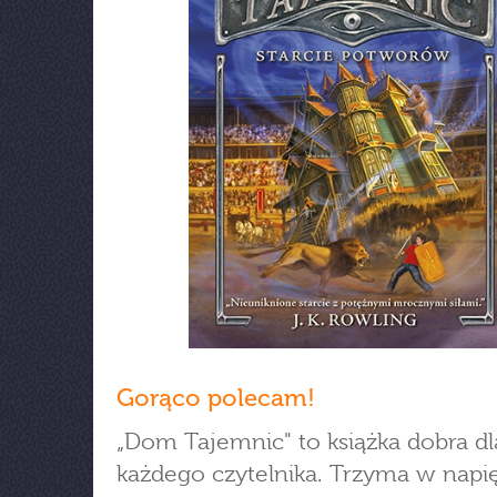
Gorąco polecam!
„Dom Tajemnic" to książka dobra dl
każdego czytelnika. Trzyma w napię