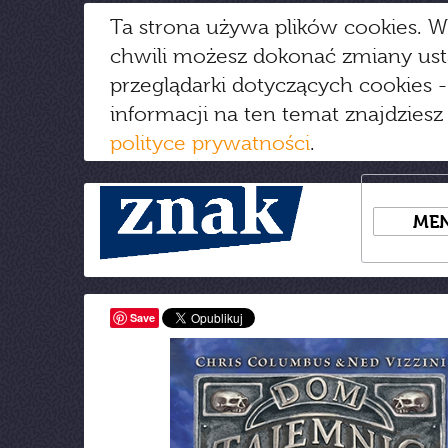
Ta strona używa plików cookies. W
chwili możesz dokonać zmiany us
przeglądarki dotyczących cookies
-
informacji na ten temat znajdziesz
polityce prywatności
.
ME
Save