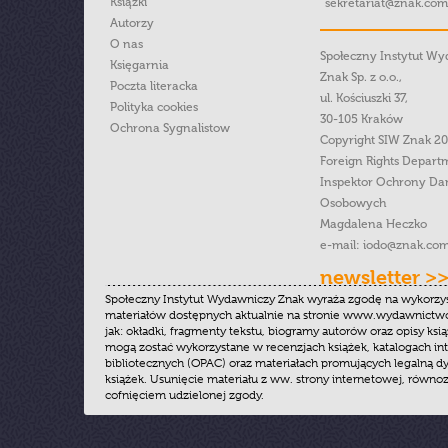
Książki
sekretariat@znak.com
Autorzy
O nas
Społeczny Instytut W
Księgarnia
Znak Sp. z o.o.,
Poczta literacka
ul. Kościuszki 37,
Polityka cookies
30-105 Kraków
Ochrona Sygnalistow
Copyright SIW Znak 2
Foreign Rights Depart
Inspektor Ochrony Da
Osobowych
Magdalena Heczko
e-mail:
iodo@znak.com
newsletter >
Społeczny Instytut Wydawniczy Znak wyraża zgodę na wykorzy
materiałów dostępnych aktualnie na stronie www.wydawnictwoz
jak: okładki, fragmenty tekstu, biogramy autorów oraz opisy ksią
mogą zostać wykorzystane w recenzjach książek, katalogach i
bibliotecznych (OPAC) oraz materiałach promujących legalną dy
książek. Usunięcie materiału z ww. strony internetowej, równoz
cofnięciem udzielonej zgody.