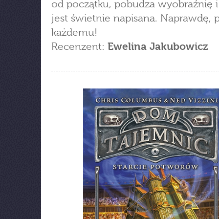
od początku, pobudza wyobraźnię i
jest świetnie napisana. Naprawdę,
każdemu!
Recenzent:
Ewelina Jakubowicz