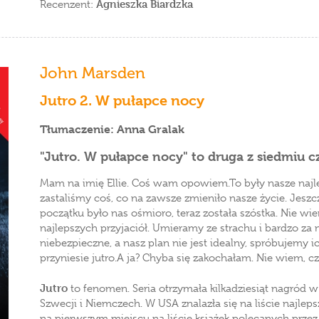
Agnieszka Biardzka
Recenzent:
John Marsden
Jutro 2. W pułapce nocy
Tłumaczenie: Anna Gralak
"Jutro. W pułapce nocy" to druga z siedmiu c
Mam na imię Ellie. Coś wam opowiem.To były nasze najl
zastaliśmy coś, co na zawsze zmieniło nasze życie. Jesz
początku było nas ośmioro, teraz została szóstka. Nie wi
najlepszych przyjaciół. Umieramy ze strachu i bardzo za n
niebezpieczne, a nasz plan nie jest idealny, spróbujemy i
przyniesie jutro.A ja? Chyba się zakochałam. Nie wiem, cz
Jutro
to fenomen. Seria otrzymała kilkadziesiąt nagród w
Szwecji i Niemczech. W USA znalazła się na liście najleps
na pierwszym miejscu na liście książek polecanych przez