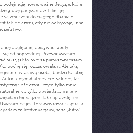
y, podejmują nowe, ważne decyzje, które
ze grupę partyzantów. Ellie i jej
 nie są zmuszeni do ciągłego dbania o
st tak, do czasu, gdy nie odkrywają, iż są
ieczeństwo.
ie chcę dogłębniej opisywać fabuły,
i się od poprzedniej. Przewidywałam
ać tekst, jak to było za pierwszym razem.
tko trochę się rozczarowałam. Ale taką
e jestem wrażliwą osobą, bardzo to lubię.
 Autor utrzymał atmosferę, w której tak
ntyczną ilość czasu, czym tylko mnie
 naturalne, co tylko utwierdziło mnie w
ięciłam tej książce. Tak naprawdę nie
Uważam, że jest to zjawiskowa książka, a
epadam za kontynuacjami, seria „Jutro"
!