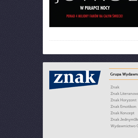
Grupa Wydawni
Znak
Znak Literanov
Znak Horyzont
Znak Emotikon
Znak Koncept
Znak JednymS
Wydawnictwo 