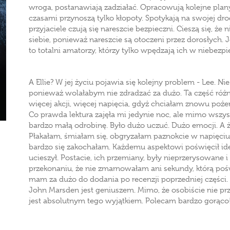
wroga, postanawiają zadziałać. Opracowują kolejne plan
czasami przynoszą tylko kłopoty. Spotykają na swojej drod
przyjaciele czują się nareszcie bezpieczni. Cieszą się, że
siebie, ponieważ nareszcie są otoczeni przez dorosłych. Je
to totalni amatorzy, którzy tylko wpędzają ich w niebezp
A Ellie? W jej życiu pojawia się kolejny problem - Lee. N
ponieważ wolałabym nie zdradzać za dużo. Ta część różn
więcej akcji, więcej napięcia, gdyż chciałam znowu pożer
Co prawda lektura zajęła mi jedynie noc, ale mimo wszys
bardzo małą odrobinę. Było dużo uczuć. Dużo emocji. A ż
Płakałam, śmiałam się, obgryzałam paznokcie w napięciu.
bardzo się zakochałam. Każdemu aspektowi poświęcił ide
ucieszył. Postacie, ich przemiany, były nieprzerysowane i
przekonaniu, że nie zmarnowałam ani sekundy, którą pośw
mam za dużo do dodania po recenzji poprzedniej części. 
John Marsden jest geniuszem. Mimo, że osobiście nie prz
jest absolutnym tego wyjątkiem. Polecam bardzo gorąco