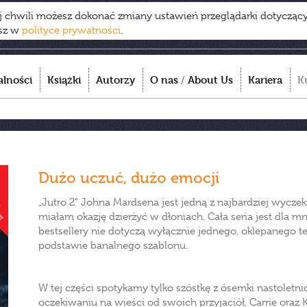
ej chwili możesz dokonać zmiany ustawień przeglądarki dotycząc
esz w
polityce prywatności
.
alności
Książki
Autorzy
O nas
/
About Us
Kariera
K
Dużo uczuć, dużo emocji
„Jutro 2" Johna Mardsena jest jedną z najbardziej wyczek
miałam okazję dzierżyć w dłoniach. Cała seria jest dla m
bestsellery nie dotyczą wyłącznie jednego, oklepanego t
podstawie banalnego szablonu.
W tej części spotykamy tylko szóstkę z ósemki nastoletni
oczekiwaniu na wieści od swoich przyjaciół, Carrie oraz K