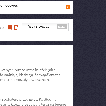
ych cookies
Szukaj
up:
iwanych przeze mnie książek, jakie
nie nadzieją. Nadzieją, że współczesne
ematu, nie zostały stworzone na
ch bohaterów, żołnierzy. Po długim
evina, którzy przebywają teraz na terenie