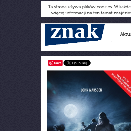
Ta strona używa plików cookies. W każd
- więcej informacji na ten temat znajdzi
Aktu
Save