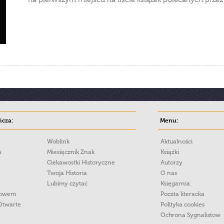
cza:
Menu:
Woblink
Aktualności
a
Miesięcznik Znak
Książki
Ciekawostki Historyczne
Autorzy
Twoja Historia
O nas
Lubimy czytać
Księgarnia
łowem
Poczta literacka
Otwarte
Polityka cookies
Ochrona Sygnalistow