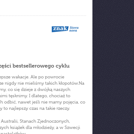
zęści bestsellerowego cyklu
epsze wakacje. Ale po powrocie
cze nigdy nie mieliśmy takich kłopotów.Na
emy, co się dzieje z dwójką naszych
imi tęsknimy. I dlatego, chociaż to
ch odbić, nawet jeśli nie mamy pojęcia, co
y to najlepszy czas na takie rzeczy.
 Australii, Stanach Zjednoczonych,
zych książek dla młodzieży, a w Szwecji
 nastolatków.