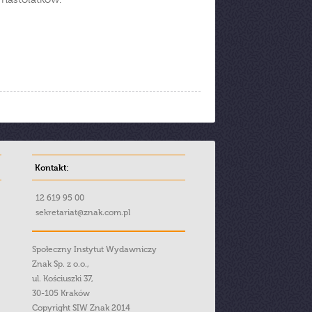
Kontakt:
12 619 95 00
sekretariat@znak.com.pl
Społeczny Instytut Wydawniczy
Znak Sp. z o.o.,
ul. Kościuszki 37,
30-105 Kraków
Copyright SIW Znak 2014