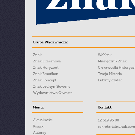
Grupa Wydawnicza:
Znak
Woblink
Znak Literanova
Miesięcznik Znak
Znak Horyzont
Ciekawostki Historyc
Znak Emotikon
Twoja Historia
Znak Koncept
Lubimy czytać
Znak JednymSłowem
Wydawnictwo Otwarte
Menu:
Kontakt:
Aktualności
12 619 95 00
Książki
sekretariat@znak.com
Autorzy