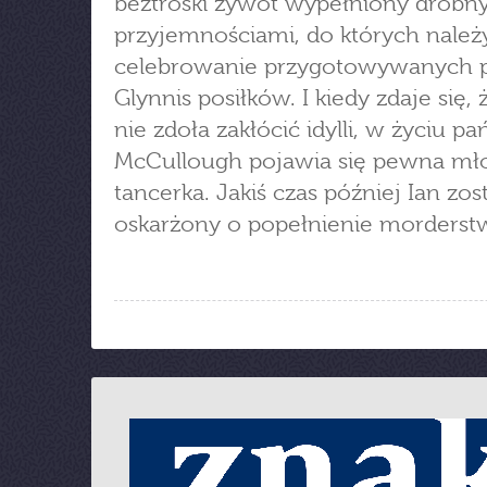
beztroski żywot wypełniony drobn
przyjemnościami, do których należy
celebrowanie przygotowywanych 
Glynnis posiłków. I kiedy zdaje się, 
nie zdoła zakłócić idylli, w życiu p
McCullough pojawia się pewna mł
tancerka. Jakiś czas później Ian zos
oskarżony o popełnienie morderstw