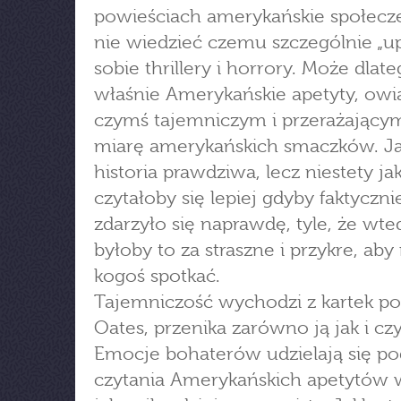
powieściach amerykańskie społecz
nie wiedzieć czemu szczególnie „up
sobie thrillery i horrory. Może dlat
właśnie Amerykańskie apetyty, owi
czymś tajemniczym i przerażający
miarę amerykańskich smaczków. J
historia prawdziwa, lecz niestety ja
czytałoby się lepiej gdyby faktyczni
zdarzyło się naprawdę, tyle, że wte
byłoby to za straszne i przykre, aby
kogoś spotkać.
Tajemniczość wychodzi z kartek po
Oates, przenika zarówno ją jak i czy
Emocje bohaterów udzielają się po
czytania Amerykańskich apetytów 