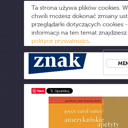
Ta strona używa plików cookies. W
chwili możesz dokonać zmiany us
przeglądarki dotyczących cookies
-
informacji na ten temat znajdziesz
polityce prywatności
.
ME
Save