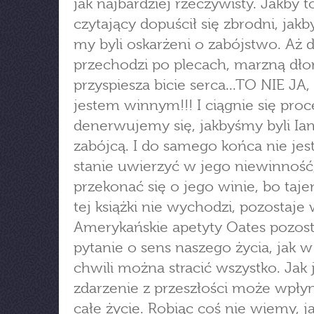
jak najbardziej rzeczywisty. Jakby t
czytający dopuścił się zbrodni, jak
my byli oskarżeni o zabójstwo. Aż 
przechodzi po plecach, marzną dłon
przyspiesza bicie serca...TO NIE JA,
jestem winnym!!! I ciągnie się proc
denerwujemy się, jakbyśmy byli I
zabójcą. I do samego końca nie je
stanie uwierzyć w jego niewinność,
przekonać się o jego winie, bo taj
tej książki nie wychodzi, pozostaje 
Amerykańskie apetyty Oates pozos
pytanie o sens naszego życia, jak w
chwili można stracić wszystko. Jak
zdarzenie z przeszłości może wpły
całe życie. Robiąc coś nie wiemy, j