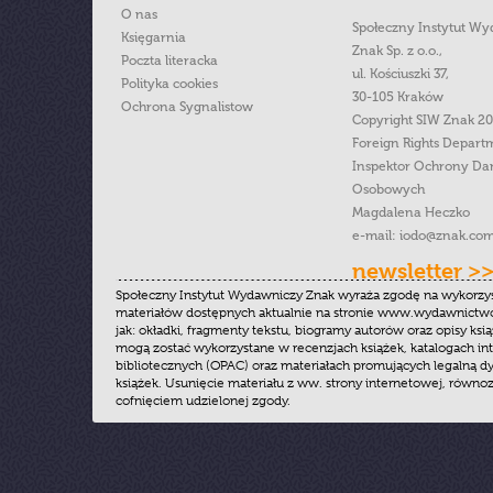
O nas
Społeczny Instytut W
Księgarnia
Znak Sp. z o.o.,
Poczta literacka
ul. Kościuszki 37,
Polityka cookies
30-105 Kraków
Ochrona Sygnalistow
Copyright SIW Znak 2
Foreign Rights Depart
Inspektor Ochrony Da
Osobowych
Magdalena Heczko
e-mail:
iodo@znak.com
newsletter >
Społeczny Instytut Wydawniczy Znak wyraża zgodę na wykorzy
materiałów dostępnych aktualnie na stronie www.wydawnictwoz
jak: okładki, fragmenty tekstu, biogramy autorów oraz opisy ksią
mogą zostać wykorzystane w recenzjach książek, katalogach i
bibliotecznych (OPAC) oraz materiałach promujących legalną dy
książek. Usunięcie materiału z ww. strony internetowej, równoz
cofnięciem udzielonej zgody.