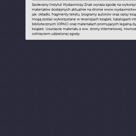
Społeczny Instytut Wydawniczy Znak wyraża zgodę na wykorzy
materiałów dostępnych aktualnie na stronie www.wydawnictwoz
jak: okładki, fragmenty tekstu, biogramy autorów oraz opisy ksią
mogą zostać wykorzystane w recenzjach książek, katalogach i
bibliotecznych (OPAC) oraz materiałach promujących legalną dy
książek. Usunięcie materiału z ww. strony internetowej, równoz
cofnięciem udzielonej zgody.