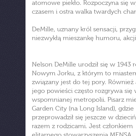
atomowe piekło. Rozpoczyna się w
czasem i ostra walka twardych cha
DeMille, uznany król sensacji, przy
niezwykłą mieszankę humoru, akcji 
Nelson DeMille urodził się w 1943 
Nowym Jorku, z którym to miaste
związany jest do tej pory. Również 
jego powieści często rozgrywa się
wspomnianej metropolii. Pisarz mi
Garden City (na Long Island), gdzie
przeprowadził się jeszcze w dzieci
razem z rodzicami. Jest członkiem
elitarnego stowarzyszenia MENSA.