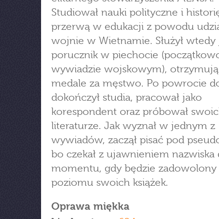
Studiował nauki polityczne i histori
przerwą w edukacji z powodu udzi
wojnie w Wietnamie. Służył wtedy 
porucznik w piechocie (początkow
wywiadzie wojskowym), otrzymują
medale za męstwo. Po powrocie d
dokończył studia, pracował jako
korespondent oraz próbował swoich
literaturze. Jak wyznał w jednym z
wywiadów, zaczął pisać pod pseu
bo czekał z ujawnieniem nazwiska
momentu, gdy będzie zadowolony 
poziomu swoich książek.
Oprawa miękka