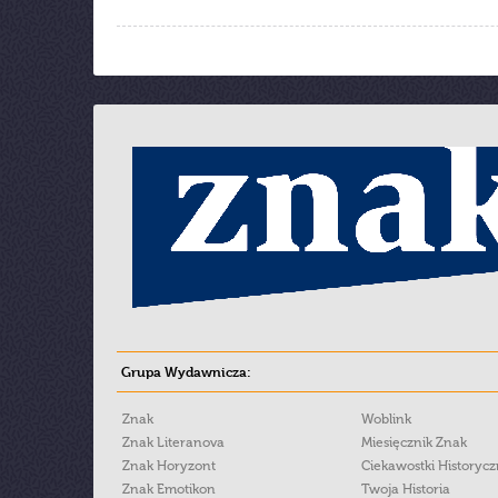
Grupa Wydawnicza:
Znak
Woblink
Znak Literanova
Miesięcznik Znak
Znak Horyzont
Ciekawostki Historyc
Znak Emotikon
Twoja Historia