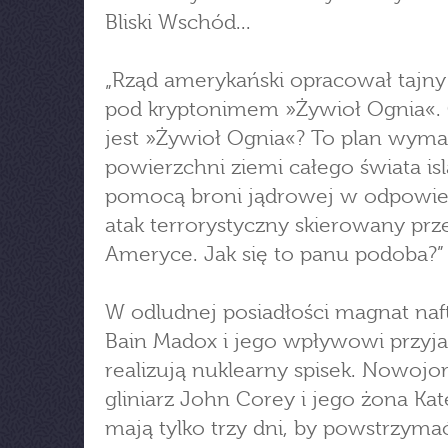
Bliski Wschód...
„Rząd amerykański opracował tajny
pod kryptonimem »Żywioł Ognia«.
jest »Żywioł Ognia«? To plan wyma
powierzchni ziemi całego świata is
pomocą broni jądrowej w odpowie
atak terrorystyczny skierowany prz
Ameryce. Jak się to panu podoba?”
W odludnej posiadłości magnat na
Bain Madox i jego wpływowi przyja
realizują nuklearny spisek. Nowojor
gliniarz John Corey i jego żona Kat
mają tylko trzy dni, by powstrzyma