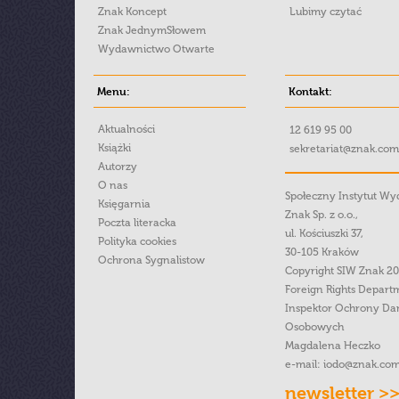
Znak Koncept
Lubimy czytać
Znak JednymSłowem
Wydawnictwo Otwarte
Menu:
Kontakt:
Aktualności
12 619 95 00
Książki
sekretariat@znak.com
Autorzy
O nas
Społeczny Instytut W
Księgarnia
Znak Sp. z o.o.,
Poczta literacka
ul. Kościuszki 37,
Polityka cookies
30-105 Kraków
Ochrona Sygnalistow
Copyright SIW Znak 2
Foreign Rights Depart
Inspektor Ochrony Da
Osobowych
Magdalena Heczko
e-mail:
iodo@znak.com
newsletter >