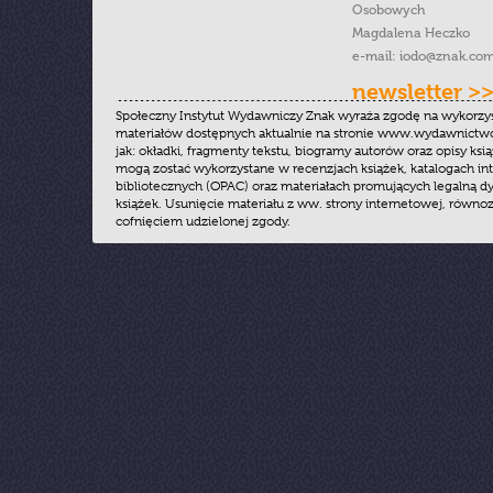
Osobowych
Magdalena Heczko
e-mail:
iodo@znak.com
newsletter >
Społeczny Instytut Wydawniczy Znak wyraża zgodę na wykorzy
materiałów dostępnych aktualnie na stronie www.wydawnictwoz
jak: okładki, fragmenty tekstu, biogramy autorów oraz opisy ksią
mogą zostać wykorzystane w recenzjach książek, katalogach i
bibliotecznych (OPAC) oraz materiałach promujących legalną dy
książek. Usunięcie materiału z ww. strony internetowej, równoz
cofnięciem udzielonej zgody.