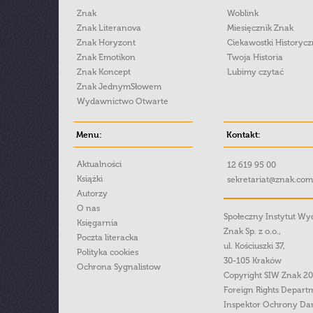
Znak
Woblink
Znak Literanova
Miesięcznik Znak
Znak Horyzont
Ciekawostki Historyc
Znak Emotikon
Twoja Historia
Znak Koncept
Lubimy czytać
Znak JednymSłowem
Wydawnictwo Otwarte
Menu:
Kontakt:
Aktualności
12 619 95 00
Książki
sekretariat@znak.com
Autorzy
O nas
Społeczny Instytut W
Księgarnia
Znak Sp. z o.o.,
Poczta literacka
ul. Kościuszki 37,
Polityka cookies
30-105 Kraków
Ochrona Sygnalistow
Copyright SIW Znak 2
Foreign Rights Depart
Inspektor Ochrony Da