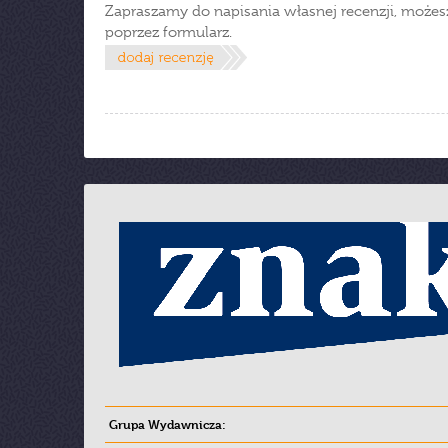
Zapraszamy do napisania własnej recenzji, możes
poprzez formularz.
Grupa Wydawnicza: