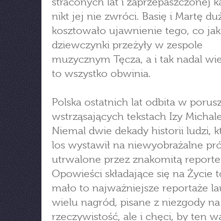
straconych lat i zaprzepaszczonej k
nikt jej nie zwróci. Basię i Martę du
kosztowało ujawnienie tego, co ja
dziewczynki przeżyły w zespole
muzycznym Tęcza, a i tak nadal wie
to wszystko obwinia.
Polska ostatnich lat odbita w porus
wstrząsających tekstach Izy Michal
Niemal dwie dekady historii ludzi, 
los wystawił na niewyobrażalne pró
utrwalone przez znakomitą reporte
Opowieści składające się na Życie t
mało to najważniejsze reportaże la
wielu nagród, pisane z niezgody na
rzeczywistość, ale i chęci, by ten w