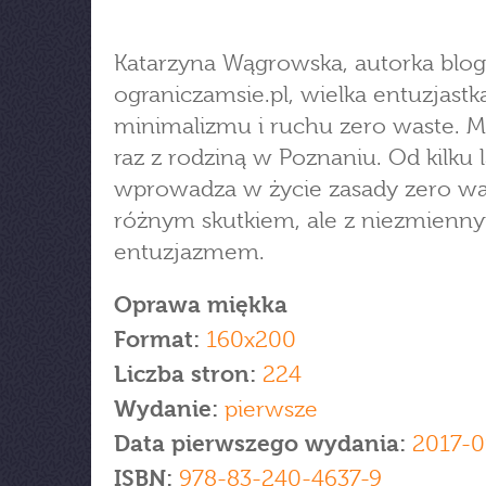
Katarzyna Wągrowska, autorka blo
ograniczamsie.pl, wielka entuzjastk
minimalizmu i ruchu zero waste. M
raz z rodziną w Poznaniu. Od kilku l
wprowadza w życie zasady zero wa
różnym skutkiem, ale z niezmienn
entuzjazmem.
Oprawa miękka
Format:
160x200
Liczba stron:
224
Wydanie:
pierwsze
Data pierwszego wydania:
2017-0
ISBN:
978-83-240-4637-9