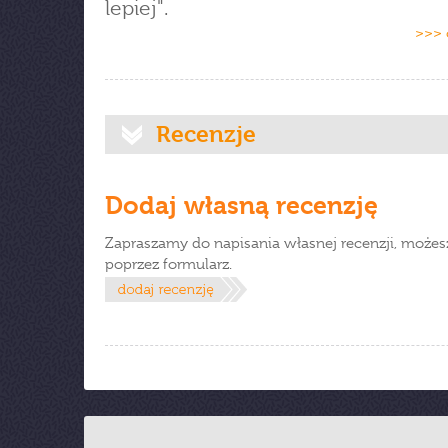
lepiej".
>>> 
Recenzje
Dodaj własną recenzję
Zapraszamy do napisania własnej recenzji, możes
poprzez formularz.