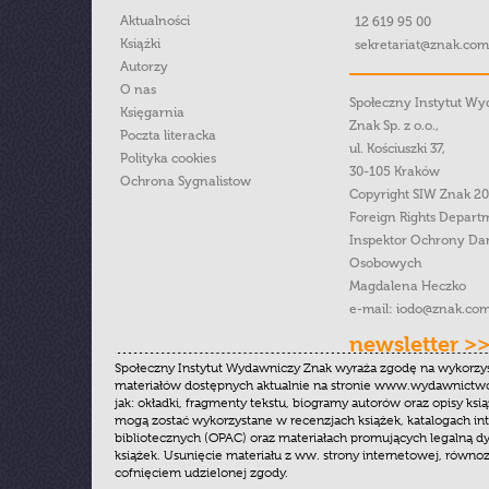
Aktualności
12 619 95 00
Książki
sekretariat@znak.com
Autorzy
O nas
Społeczny Instytut W
Księgarnia
Znak Sp. z o.o.,
Poczta literacka
ul. Kościuszki 37,
Polityka cookies
30-105 Kraków
Ochrona Sygnalistow
Copyright SIW Znak 2
Foreign Rights Depart
Inspektor Ochrony Da
Osobowych
Magdalena Heczko
e-mail:
iodo@znak.com
newsletter >
Społeczny Instytut Wydawniczy Znak wyraża zgodę na wykorzy
materiałów dostępnych aktualnie na stronie www.wydawnictwoz
jak: okładki, fragmenty tekstu, biogramy autorów oraz opisy ksią
mogą zostać wykorzystane w recenzjach książek, katalogach i
bibliotecznych (OPAC) oraz materiałach promujących legalną dy
książek. Usunięcie materiału z ww. strony internetowej, równoz
cofnięciem udzielonej zgody.