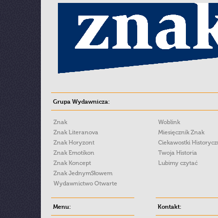
Grupa Wydawnicza:
Znak
Woblink
Znak Literanova
Miesięcznik Znak
Znak Horyzont
Ciekawostki Historyc
Znak Emotikon
Twoja Historia
Znak Koncept
Lubimy czytać
Znak JednymSłowem
Wydawnictwo Otwarte
Menu:
Kontakt: