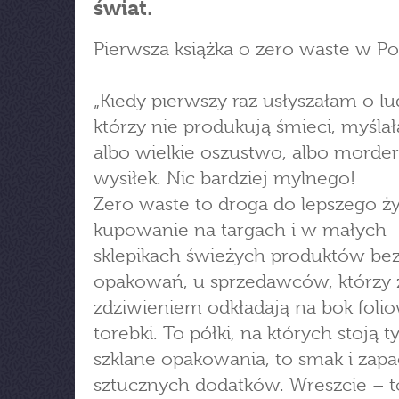
świat.
Pierwsza książka o zero waste w Po
„Kiedy pierwszy raz usłyszałam o lu
którzy nie produkują śmieci, myślał
albo wielkie oszustwo, albo morde
wysiłek. Nic bardziej mylnego!
Zero waste to droga do lepszego ży
kupowanie na targach i w małych
sklepikach świeżych produktów be
opakowań, u sprzedawców, którzy 
zdziwieniem odkładają na bok foli
torebki. To półki, na których stoją t
szklane opakowania, to smak i zap
sztucznych dodatków. Wreszcie – t