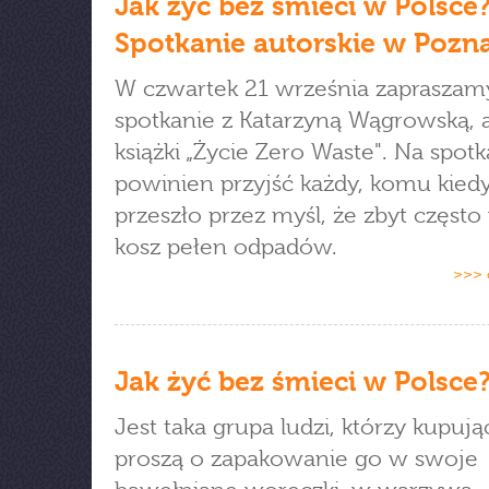
Jak żyć bez śmieci w Polsce
Spotkanie autorskie w Pozn
W czwartek 21 września zapraszam
spotkanie z Katarzyną Wągrowską, 
książki „Życie Zero Waste". Na spotk
powinien przyjść każdy, komu kied
przeszło przez myśl, że zbyt częst
kosz pełen odpadów.
>>> 
Jak żyć bez śmieci w Polsce
Jest taka grupa ludzi, którzy kupują
proszą o zapakowanie go w swoje