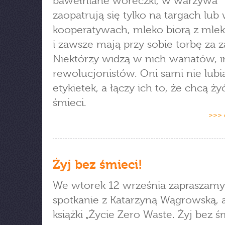
bawełniane woreczki, w warzywa
zaopatrują się tylko na targach lub
kooperatywach, mleko biorą z ml
i zawsze mają przy sobie torbę za z
Niektórzy widzą w nich wariatów, i
rewolucjonistów. Oni sami nie lubi
etykietek, a łączy ich to, że chcą ży
śmieci.
>>> 
Żyj bez śmieci!
We wtorek 12 września zapraszamy
spotkanie z Katarzyną Wągrowską, 
książki „Życie Zero Waste. Żyj bez śm