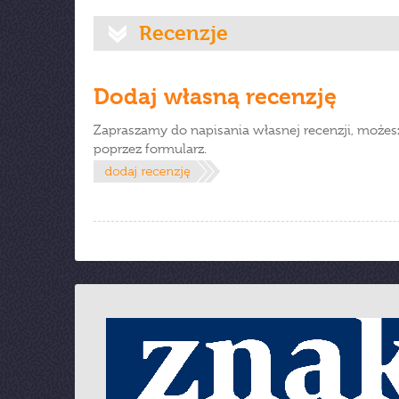
Recenzje
Dodaj własną recenzję
Zapraszamy do napisania własnej recenzji, możes
poprzez formularz.