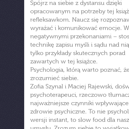
Spójrz na siebie z dystansu dzięki
opracowanym na potrzeby tej książ
refleksawkom. Naucz się rozpozna
wyrażać i komunikować emocje. Wa
negatywnymi przekonaniami – stos
technikę zapisu myśli i sądu nad nią
tylko przykłady skutecznych porad
zawartych w tej książce.
Psychologia, którą warto poznać, ż
zrozumieć siebie.
Zofia Szynal i Maciej Rajewski, doś
psychoterapeuci, rzeczowo tłumac
najważniejsze czynniki wpływające
zdrowie psychiczne. To nie psycho
wersji instant, to slow food dla nas
umysłu. Zrozum siebie to wyjątko