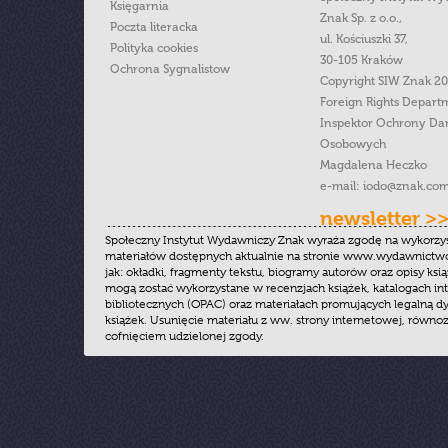
Księgarnia
Znak Sp. z o.o.,
Poczta literacka
ul. Kościuszki 37,
Polityka cookies
30-105 Kraków
Ochrona Sygnalistow
Copyright SIW Znak 2
Foreign Rights Depart
Inspektor Ochrony Da
Osobowych
Magdalena Heczko
e-mail:
iodo@znak.com
newsletter >
Społeczny Instytut Wydawniczy Znak wyraża zgodę na wykorzy
materiałów dostępnych aktualnie na stronie www.wydawnictwoz
jak: okładki, fragmenty tekstu, biogramy autorów oraz opisy ksią
mogą zostać wykorzystane w recenzjach książek, katalogach i
bibliotecznych (OPAC) oraz materiałach promujących legalną dy
książek. Usunięcie materiału z ww. strony internetowej, równoz
cofnięciem udzielonej zgody.