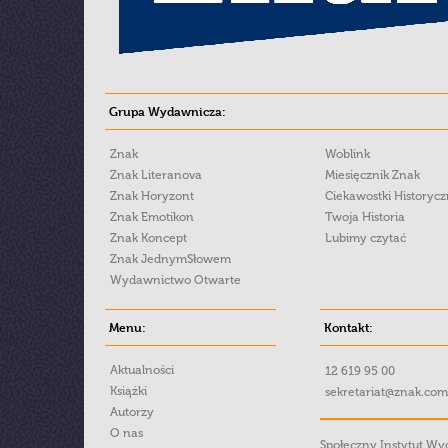
Grupa Wydawnicza:
Znak
Woblink
Znak Literanova
Miesięcznik Znak
Znak Horyzont
Ciekawostki Historyc
Znak Emotikon
Twoja Historia
Znak Koncept
Lubimy czytać
Znak JednymSłowem
Wydawnictwo Otwarte
Menu:
Kontakt:
Aktualności
12 619 95 00
Książki
sekretariat@znak.com
Autorzy
O nas
Społeczny Instytut W