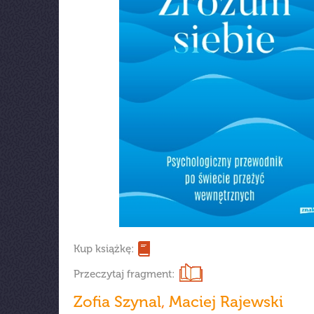
Kup książkę:
Przeczytaj fragment:
Zofia Szynal
,
Maciej Rajewski