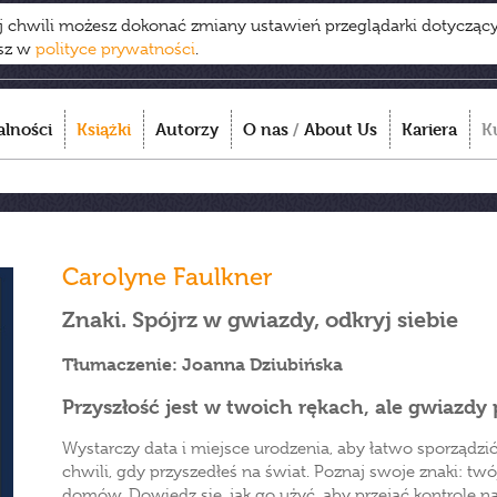
ej chwili możesz dokonać zmiany ustawień przeglądarki dotycząc
esz w
polityce prywatności
.
alności
Książki
Autorzy
O nas
/
About Us
Kariera
K
Carolyne Faulkner
Znaki. Spójrz w gwiazdy, odkryj siebie
Tłumaczenie: Joanna Dziubińska
Przyszłość jest w twoich rękach, ale gwiazdy
Wystarczy data i miejsce urodzenia, aby łatwo sporządzi
chwili, gdy przyszedłeś na świat. Poznaj swoje znaki: tw
domów. Dowiedz się, jak go użyć, aby przejąć kontrolę 