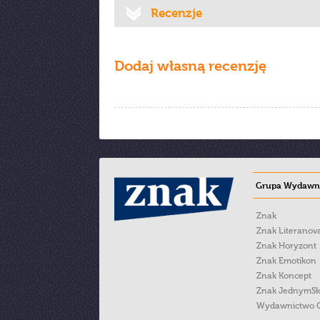
Recenzje
Dodaj własną recenzję
Grupa Wydawni
Znak
Znak Literanov
Znak Horyzont
Znak Emotikon
Znak Koncept
Znak JednymS
Wydawnictwo 