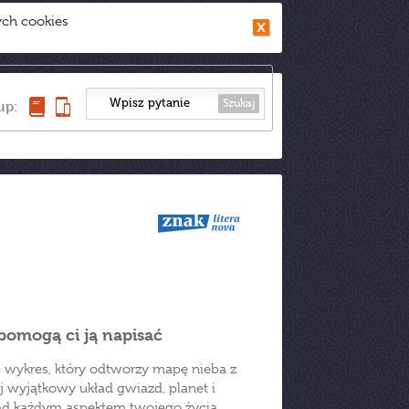
ych cookies
Szukaj
up:
 pomogą ci ją napisać
ć wykres, który odtworzy mapę nieba z
ój wyjątkowy układ gwiazd, planet i
nad każdym aspektem twojego życia.