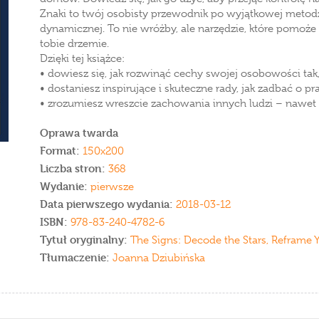
Znaki to twój osobisty przewodnik po wyjątkowej metodz
dynamicznej. To nie wróżby, ale narzędzie, które pomoże 
tobie drzemie.
Dzięki tej książce:
• dowiesz się, jak rozwinąć cechy swojej osobowości tak, 
• dostaniesz inspirujące i skuteczne rady, jak zadbać o pr
• zrozumiesz wreszcie zachowania innych ludzi – nawet te
Oprawa twarda
Format:
150x200
Liczba stron:
368
Wydanie:
pierwsze
Data pierwszego wydania:
2018-03-12
ISBN:
978-83-240-4782-6
Tytuł oryginalny:
The Signs: Decode the Stars, Reframe Y
Tłumaczenie:
Joanna Dziubińska