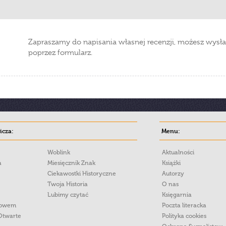
Zapraszamy do napisania własnej recenzji, możesz wysła
poprzez formularz.
cza:
Menu:
Woblink
Aktualności
a
Miesięcznik Znak
Książki
Ciekawostki Historyczne
Autorzy
Twoja Historia
O nas
Lubimy czytać
Księgarnia
łowem
Poczta literacka
Otwarte
Polityka cookies