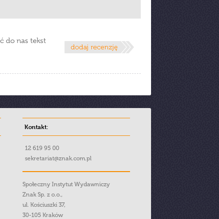
ć do nas tekst
Kontakt:
12 619 95 00
sekretariat@znak.com.pl
Społeczny Instytut Wydawniczy
Znak Sp. z o.o.,
ul. Kościuszki 37,
30-105 Kraków