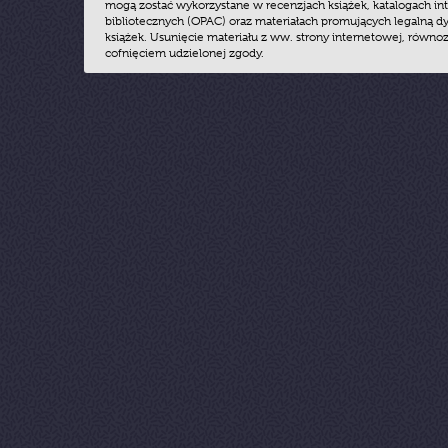
mogą zostać wykorzystane w recenzjach książek, katalogach i
bibliotecznych (OPAC) oraz materiałach promujących legalną dy
książek. Usunięcie materiału z ww. strony internetowej, równoz
cofnięciem udzielonej zgody.