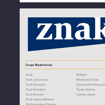
Grupa Wydawnicza:
Znak
Woblink
Znak Literanova
Miesięcznik Znak
Znak Horyzont
Ciekawostki Historyc
Znak Emotikon
Twoja Historia
Znak Koncept
Lubimy czytać
Znak JednymSłowem
Wydawnictwo Otwarte