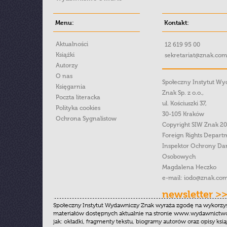
Menu:
Kontakt:
Aktualności
12 619 95 00
Książki
sekretariat@znak.com
Autorzy
O nas
Społeczny Instytut W
Księgarnia
Znak Sp. z o.o.,
Poczta literacka
ul. Kościuszki 37,
Polityka cookies
30-105 Kraków
Ochrona Sygnalistow
Copyright SIW Znak 2
Foreign Rights Depart
Inspektor Ochrony Da
Osobowych
Magdalena Heczko
e-mail:
iodo@znak.com
newsletter >
Społeczny Instytut Wydawniczy Znak wyraża zgodę na wykorzy
materiałów dostępnych aktualnie na stronie www.wydawnictwoz
jak: okładki, fragmenty tekstu, biogramy autorów oraz opisy ksią