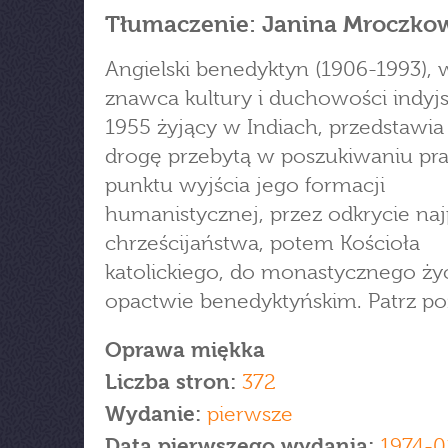
Tłumaczenie: Janina Mroczko
Angielski benedyktyn (1906-1993), 
znawca kultury i duchowości indyjs
1955 żyjący w Indiach, przedstawia
drogę przebytą w poszukiwaniu pr
punktu wyjścia jego formacji
humanistycznej, przez odkrycie na
chrześcijaństwa, potem Kościoła
katolickiego, do monastycznego ży
opactwie benedyktyńskim. Patrz poz
Oprawa miękka
Liczba stron:
372
Wydanie:
pierwsze
Data pierwszego wydania:
1974-0