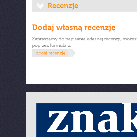
Recenzje
Dodaj własną recenzję
Zapraszamy do napisania własnej recenzji, możes
poprzez formularz.