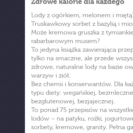
Zdrowe kalorie dla każdego
Lody z ogórkiem, melonem i miętą
Truskawkowy sorbet z bazylią i m
Może kremowa gruszka z tymianki
rabarbarowym musem?
To jedyna książka zawierająca przep
tylko na smaczne, ale przede wszy
zdrowe, naturalne lody na bazie o
warzyw i ziół.
Bez chemii i konserwantów. Dla k
typu diety: wegańskiej, bezmleczne
bezglutenowej, bezjajecznej.
To ponad 75 przepisów na wszystki
lodów – na patyku, rożki, jogurtow
sorbety, kremowe, granity. Pełna 