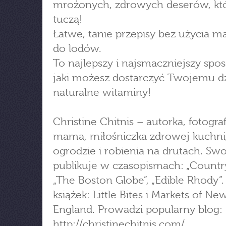
mrożonych, zdrowych deserów, któ
tuczą!
Łatwe, tanie przepisy bez użycia m
do lodów.
To najlepszy i najsmaczniejszy spo
jaki możesz dostarczyć Twojemu d
naturalne witaminy!
Christine Chitnis – autorka, fotograf
mama, miłośniczka zdrowej kuchni
ogrodzie i robienia na drutach. Swo
publikuje w czasopismach: „Country
„The Boston Globe”, „Edible Rhody”.
książek: Little Bites i Markets of Ne
England. Prowadzi popularny blog:
http://christinechitnis.com/.