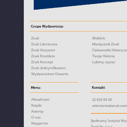
Grupa Wydawnicza:
Znak
Woblink
Znak Literanova
Miesięcznik Znak
Znak Horyzont
Ciekawostki Historyc
Znak Emotikon
Twoja Historia
Znak Koncept
Lubimy czytać
Znak JednymSłowem
Wydawnictwo Otwarte
Menu:
Kontakt:
Aktualności
12 619 95 00
Książki
sekretariat@znak.com
Autorzy
O nas
Społeczny Instytut W
Księgarnia
Znak Sp. z o.o.,