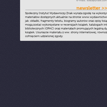
e-mail:
iodo@znak.com
newsletter >
Społeczny Instytut Wydawniczy Znak wyraża zgodę na wykorzy
materiałów dostępnych aktualnie na stronie www.wydawnictwoz
jak: okładki, fragmenty tekstu, biogramy autorów oraz opisy ksią
mogą zostać wykorzystane w recenzjach książek, katalogach i
bibliotecznych (OPAC) oraz materiałach promujących legalną dy
książek. Usunięcie materiału z ww. strony internetowej, równoz
cofnięciem udzielonej zgody.