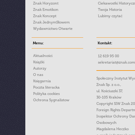
Znak Horyzont
Ciekawostki Historyc
Znak Emotikon
Twoja Historia
Znak Koncept
Lubimy czytać
Znak JednymSłowem
Wydawnictwo Otwarte
Menu:
Kontakt:
Aktualności
12 619 95 00
Książki
sekretariat@znak.com
Autorzy
O nas
Społeczny Instytut W
Księgarnia
Znak Sp. z o.o.,
Poczta literacka
ul. Kościuszki 37,
Polityka cookies
30-105 Kraków
Ochrona Sygnalistow
Copyright SIW Znak 2
Foreign Rights Depart
Inspektor Ochrony Da
Osobowych
Magdalena Heczko