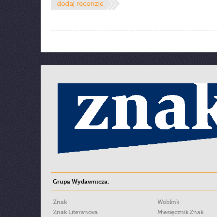
Grupa Wydawnicza:
Znak
Woblink
Znak Literanova
Miesięcznik Znak