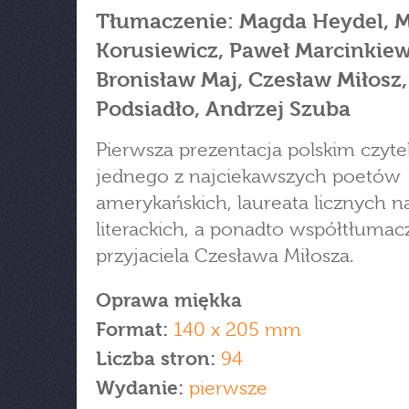
Tłumaczenie: Magda Heydel, M
Korusiewicz, Paweł Marcinkiew
Bronisław Maj, Czesław Miłosz,
Podsiadło, Andrzej Szuba
Pierwsza prezentacja polskim czyt
jednego z najciekawszych poetów
amerykańskich, laureata licznych n
literackich, a ponadto współtłumacz
przyjaciela Czesława Miłosza.
Oprawa miękka
Format:
140 x 205 mm
Liczba stron:
94
Wydanie:
pierwsze