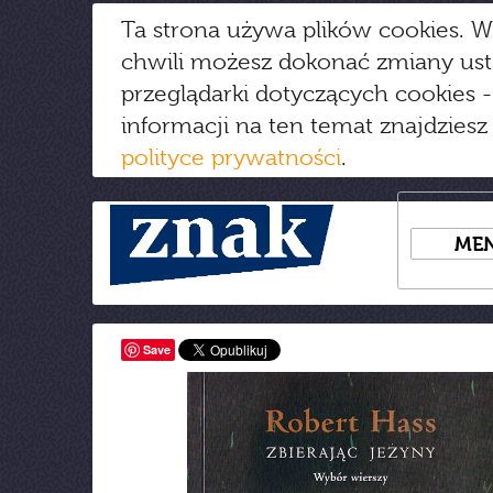
Ta strona używa plików cookies. W
chwili możesz dokonać zmiany us
przeglądarki dotyczących cookies
-
informacji na ten temat znajdziesz
polityce prywatności
.
ME
Save