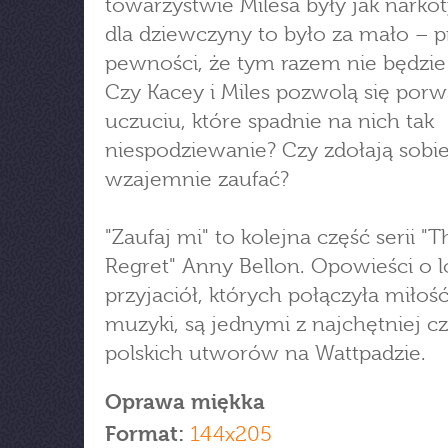
towarzystwie Milesa były jak narkot
dla dziewczyny to było za mało – p
pewności, że tym razem nie będzie 
Czy Kacey i Miles pozwolą się por
uczuciu, które spadnie na nich tak
niespodziewanie? Czy zdołają sobi
wzajemnie zaufać?
"Zaufaj mi" to kolejna część serii "T
Regret" Anny Bellon. Opowieści o 
przyjaciół, których połączyła miłoś
muzyki, są jednymi z najchętniej c
polskich utworów na Wattpadzie.
Oprawa miękka
Format:
144x205