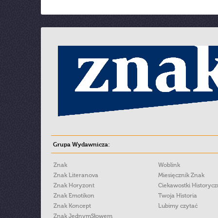
Grupa Wydawnicza:
Znak
Woblink
Znak Literanova
Miesięcznik Znak
Znak Horyzont
Ciekawostki Historyc
Znak Emotikon
Twoja Historia
Znak Koncept
Lubimy czytać
Znak JednymSłowem