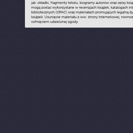
jak: okładki, fragmenty tekstu, biogramy autorów oraz opisy ksią
mogą zostać wykorzystane w recenzjach książek, katalogach i
bibliotecznych (OPAC) oraz materiałach promujących legalną dy
książek. Usunięcie materiału z ww. strony internetowej, równoz
cofnięciem udzielonej zgody.