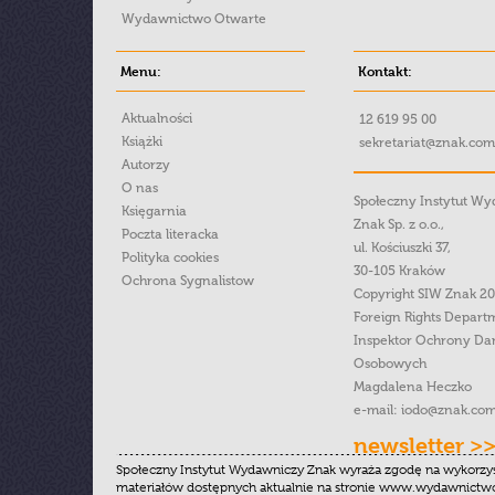
Wydawnictwo Otwarte
Menu:
Kontakt:
Aktualności
12 619 95 00
Książki
sekretariat@znak.com
Autorzy
O nas
Społeczny Instytut W
Księgarnia
Znak Sp. z o.o.,
Poczta literacka
ul. Kościuszki 37,
Polityka cookies
30-105 Kraków
Ochrona Sygnalistow
Copyright SIW Znak 2
Foreign Rights Depart
Inspektor Ochrony Da
Osobowych
Magdalena Heczko
e-mail:
iodo@znak.com
newsletter >
Społeczny Instytut Wydawniczy Znak wyraża zgodę na wykorzy
materiałów dostępnych aktualnie na stronie www.wydawnictwoz