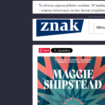
Ta strona używa plików cookies. W każd
- więcej informacji na ten temat znajdzi
Aktu
Save