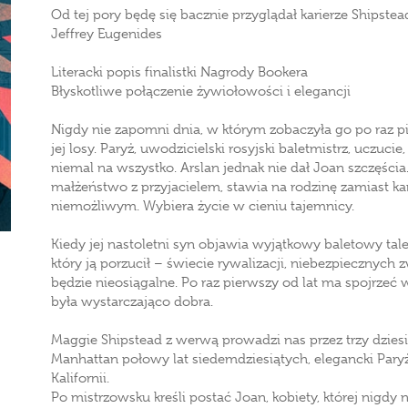
Od tej pory będę się bacznie przyglądał karierze Shipstea
Jeffrey Eugenides
Literacki popis finalistki Nagrody Bookera
Błyskotliwe połączenie żywiołowości i elegancji
Nigdy nie zapomni dnia, w którym zobaczyła go po raz p
jej losy. Paryż, uwodzicielski rosyjski baletmistrz, uczuci
niemal na wszystko. Arslan jednak nie dał Joan szczęści
małżeństwo z przyjacielem, stawia na rodzinę zamiast ka
niemożliwym. Wybiera życie w cieniu tajemnicy.
Kiedy jej nastoletni syn objawia wyjątkowy baletowy tal
który ją porzucił – świecie rywalizacji, niebezpiecznych
będzie nieosiągalne. Po raz pierwszy od lat ma spojrzeć 
była wystarczająco dobra.
Maggie Shipstead z werwą prowadzi nas przez trzy dzie
Manhattan połowy lat siedemdziesiątych, elegancki Pary
Kalifornii.
Po mistrzowsku kreśli postać Joan, kobiety, której nigdy