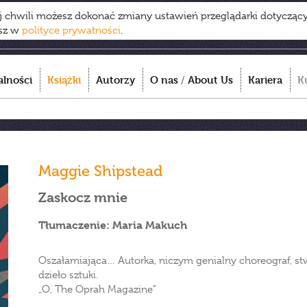
ej chwili możesz dokonać zmiany ustawień przeglądarki dotycząc
esz w
polityce prywatności
.
alności
Książki
Autorzy
O nas
/
About Us
Kariera
K
Maggie Shipstead
Zaskocz mnie
Tłumaczenie: Maria Makuch
Oszałamiająca… Autorka, niczym genialny choreograf, st
dzieło sztuki.
„O, The Oprah Magazine”