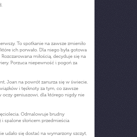
d.
ierwszy. To spotkanie na zawsze zmieniło
e, które ich porwało. Dla niego była gotowa
a. Rozczarowana miłością, decyduje się na
riery. Porzuca niepewność i pogoń za
ent, Joan na powrót zanurza się w świecie,
 związków i tęsknoty za tym, co zawsze
w oczy geniuszowi, dla którego nigdy nie
sięciolecia. Odmalowuje brudny
ż i spalone słońcem przedmieścia
 nie udało się dostać na wymarzony szczyt,