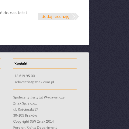
ć do nas tekst
Kontakt:
12 619 95 00
sekretariat@znak.com.pl
Społeczny Instytut Wydawniczy
Znak Sp. z o.o.,
ul. Kościuszki 37,
30-105 Kraków
Copyright SIW Znak 2014
Foreign Rights Department