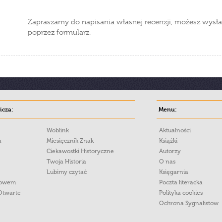
Zapraszamy do napisania własnej recenzji, możesz wysła
poprzez formularz.
cza:
Menu:
Woblink
Aktualności
a
Miesięcznik Znak
Książki
Ciekawostki Historyczne
Autorzy
Twoja Historia
O nas
Lubimy czytać
Księgarnia
łowem
Poczta literacka
Otwarte
Polityka cookies
Ochrona Sygnalistow