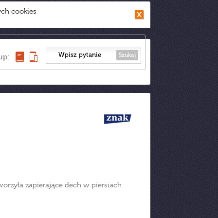
ych cookies
Szukaj
up:
worzyła zapierające dech w piersiach