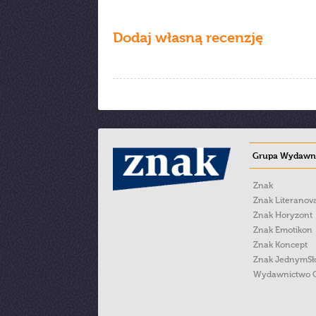
Dodaj własną recenzję
Grupa Wydawni
Znak
Znak Literanov
Znak Horyzont
Znak Emotikon
Znak Koncept
Znak JednymS
Wydawnictwo 