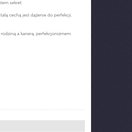
tem sekret.
tałą cechą jest dążenie do perfekcji.
rodziną a karierą, perfekcjonizmem