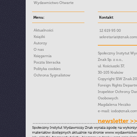
Wydawnictwo Otwarte
Menu:
Kontakt:
Aktualności
12 619 95 00
Książki
sekretariat@znak.com
Autorzy
O nas
Społeczny Instytut W
Księgarnia
Znak Sp. z o.o.,
Poczta literacka
ul. Kościuszki 37,
Polityka cookies
30-105 Kraków
Ochrona Sygnalistow
Copyright SIW Znak 2
Foreign Rights Depart
Inspektor Ochrony Da
Osobowych
Magdalena Heczko
e-mail:
iodo@znak.com
newsletter >
Społeczny Instytut Wydawniczy Znak wyraża zgodę na wykorzy
materiałów dostępnych aktualnie na stronie www.wydawnictwoz