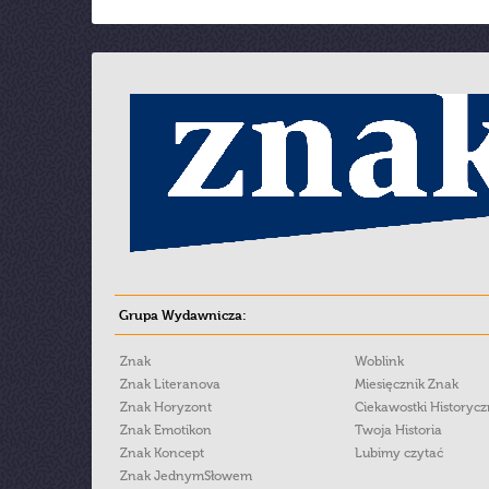
Grupa Wydawnicza:
Znak
Woblink
Znak Literanova
Miesięcznik Znak
Znak Horyzont
Ciekawostki Historyc
Znak Emotikon
Twoja Historia
Znak Koncept
Lubimy czytać
Znak JednymSłowem