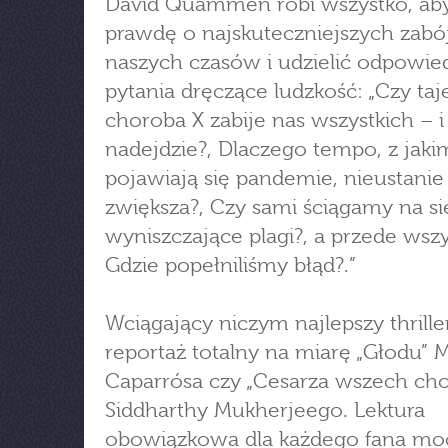
David Quammen robi wszystko, ab
prawdę o najskuteczniejszych zabó
naszych czasów i udzielić odpowie
pytania dręczące ludzkość: „Czy ta
choroba X zabije nas wszystkich – i
nadejdzie?, Dlaczego tempo, z jaki
pojawiają się pandemie, nieustanie 
zwiększa?, Czy sami ściągamy na si
wyniszczające plagi?, a przede wsz
Gdzie popełniliśmy błąd?.”
Wciągający niczym najlepszy thrille
reportaż totalny na miarę „Głodu” 
Caparrósa czy „Cesarza wszech ch
Siddharthy Mukherjeego. Lektura
obowiązkowa dla każdego fana mo