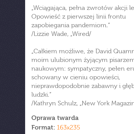
„Wciągająca, pełna zwrotów akcji le
Opowieść z pierwszej linii frontu
zapobiegania pandemiom.”
/Lizzie Wade, „Wired/
„Całkiem możliwe, że David Quam
moim ulubionym żyjącym pisarze
naukowym: sympatyczny, pełen eru
schowany w cieniu opowieści,
nieprawdopodobnie zabawny i głę
ludzki.”
/Kathryn Schulz, „New York Magazin
Oprawa twarda
Format:
163x235