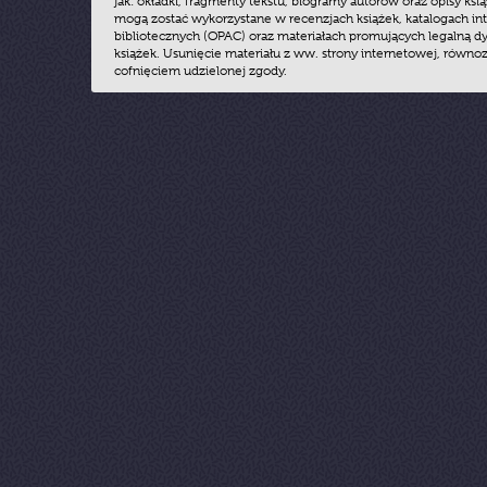
jak: okładki, fragmenty tekstu, biogramy autorów oraz opisy ksią
mogą zostać wykorzystane w recenzjach książek, katalogach i
bibliotecznych (OPAC) oraz materiałach promujących legalną dy
książek. Usunięcie materiału z ww. strony internetowej, równoz
cofnięciem udzielonej zgody.