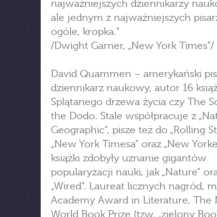
najważniejszych dziennikarzy nau
ale jednym z najważniejszych pisa
ogóle, kropka.”
/Dwight Garner, „New York Times”/
David Quammen – amerykański pisa
dziennikarz naukowy, autor 16 książ
Splątanego drzewa życia czy The S
the Dodo. Stale współpracuje z „Na
Geographic”, pisze też do „Rolling S
„New York Timesa” oraz „New Yorke
książki zdobyły uznanie gigantów
popularyzacji nauki, jak „Nature” or
„Wired”. Laureat licznych nagród, m.
Academy Award in Literature, The 
World Book Prize (tzw. „zielony Boo