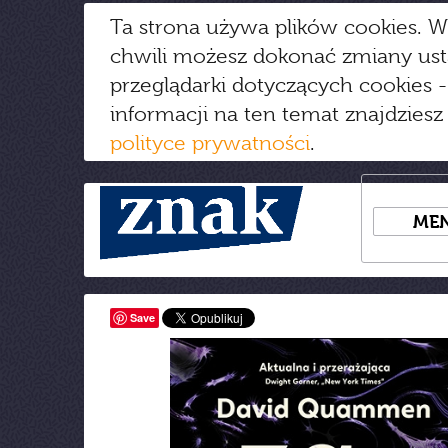
Ta strona używa plików cookies. W
chwili możesz dokonać zmiany us
przeglądarki dotyczących cookies
-
informacji na ten temat znajdziesz
polityce prywatności
.
ME
Save