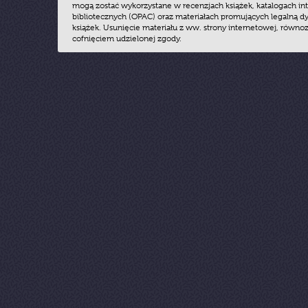
mogą zostać wykorzystane w recenzjach książek, katalogach i
bibliotecznych (OPAC) oraz materiałach promujących legalną dy
książek. Usunięcie materiału z ww. strony internetowej, równoz
cofnięciem udzielonej zgody.