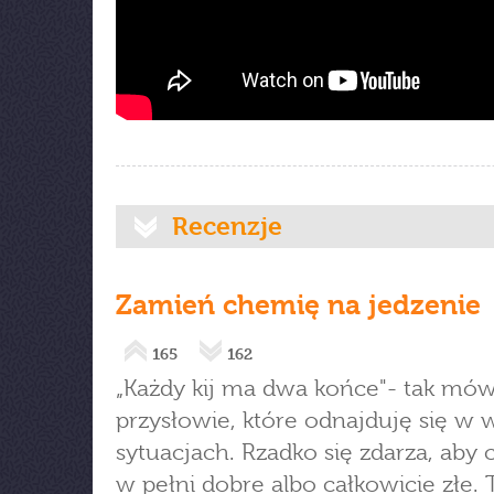
Recenzje
Zamień chemię na jedzenie
165
162
„Każdy kij ma dwa końce"- tak mów
przysłowie, które odnajduję się w 
sytuacjach. Rzadko się zdarza, aby 
w pełni dobre albo całkowicie złe.