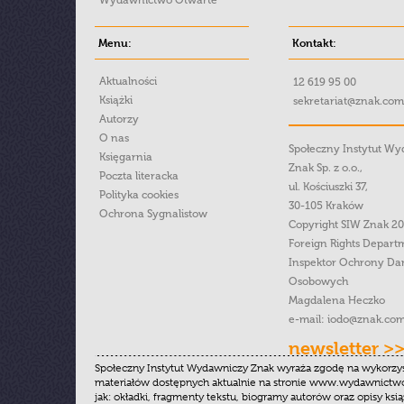
Wydawnictwo Otwarte
Menu:
Kontakt:
Aktualności
12 619 95 00
Książki
sekretariat@znak.com
Autorzy
O nas
Społeczny Instytut W
Księgarnia
Znak Sp. z o.o.,
Poczta literacka
ul. Kościuszki 37,
Polityka cookies
30-105 Kraków
Ochrona Sygnalistow
Copyright SIW Znak 2
Foreign Rights Depart
Inspektor Ochrony Da
Osobowych
Magdalena Heczko
e-mail:
iodo@znak.com
newsletter >
Społeczny Instytut Wydawniczy Znak wyraża zgodę na wykorzy
materiałów dostępnych aktualnie na stronie www.wydawnictwoz
jak: okładki, fragmenty tekstu, biogramy autorów oraz opisy ksią