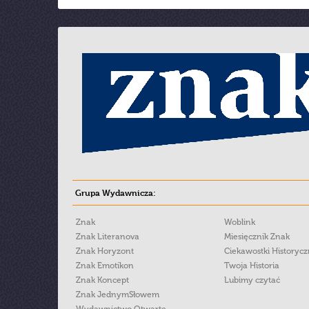
Grupa Wydawnicza:
Znak
Woblink
Znak Literanova
Miesięcznik Znak
Znak Horyzont
Ciekawostki Historyc
Znak Emotikon
Twoja Historia
Znak Koncept
Lubimy czytać
Znak JednymSłowem