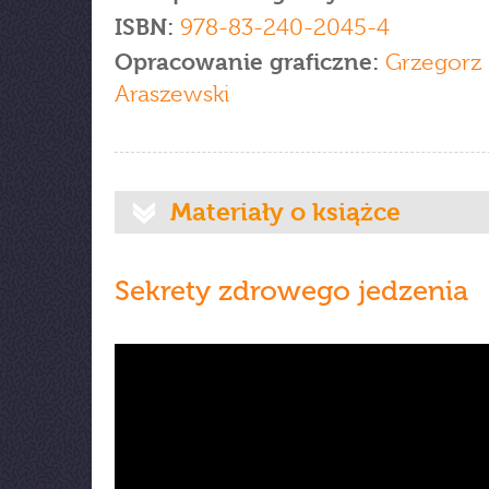
ISBN:
978-83-240-2045-4
Opracowanie graficzne:
Grzegorz
Araszewski
Materiały o książce
Sekrety zdrowego jedzenia