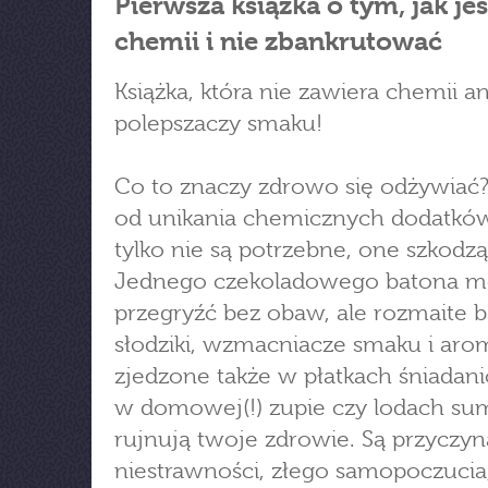
Pierwsza książka o tym, jak je
chemii i nie zbankrutować
Książka, która nie zawiera chemii an
polepszaczy smaku!
Co to znaczy zdrowo się odżywiać?
od unikania chemicznych dodatków
tylko nie są potrzebne, one szkodzą
Jednego czekoladowego batona 
przegryźć bez obaw, ale rozmaite b
słodziki, wzmacniacze smaku i aro
zjedzone także w płatkach śniadan
w domowej(!) zupie czy lodach sumu
rujnują twoje zdrowie. Są przyczyną
niestrawności, złego samopoczucia