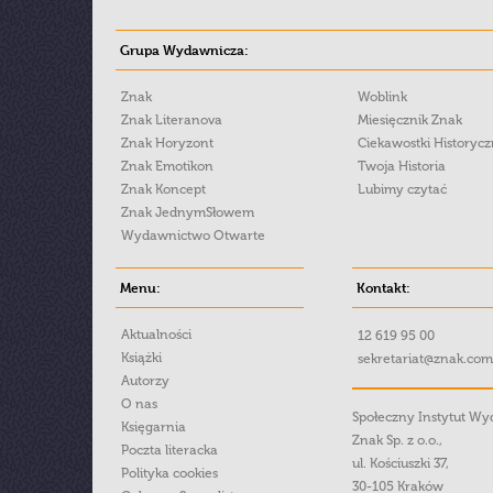
Grupa Wydawnicza:
Znak
Woblink
Znak Literanova
Miesięcznik Znak
Znak Horyzont
Ciekawostki Historyc
Znak Emotikon
Twoja Historia
Znak Koncept
Lubimy czytać
Znak JednymSłowem
Wydawnictwo Otwarte
Menu:
Kontakt:
Aktualności
12 619 95 00
Książki
sekretariat@znak.com
Autorzy
O nas
Społeczny Instytut W
Księgarnia
Znak Sp. z o.o.,
Poczta literacka
ul. Kościuszki 37,
Polityka cookies
30-105 Kraków