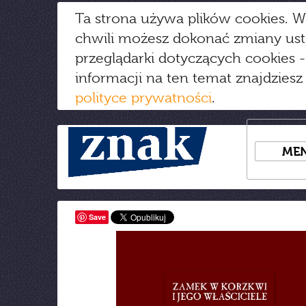
Ta strona używa plików cookies. W
chwili możesz dokonać zmiany us
przeglądarki dotyczących cookies
-
informacji na ten temat znajdziesz
polityce prywatności
.
ME
Save