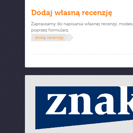
Dodaj własną recenzję
Zapraszamy do napisania własnej recenzji, możes
poprzez formularz.