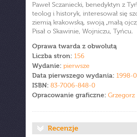
Paweł Sczaniecki, benedyktyn z Tyń
teolog i historyk, interesował się s
ziemią krakowską, swoją „małą ojcz
Pisał o Skawinie, Wojniczu, Tyńcu.
Oprawa twarda z obwolutą
Liczba stron:
156
Wydanie:
pierwsze
Data pierwszego wydania:
1998-0
ISBN:
83-7006-848-0
Opracowanie graficzne:
Grzegorz 
Recenzje