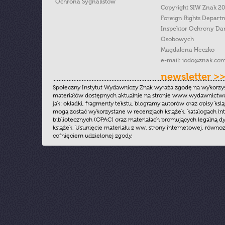
Ochrona Sygnalistow
Copyright SIW Znak 2
Foreign Rights Depart
Inspektor Ochrony Da
Osobowych
Magdalena Heczko
e-mail:
iodo@znak.com
newsletter >
Społeczny Instytut Wydawniczy Znak wyraża zgodę na wykorzy
materiałów dostępnych aktualnie na stronie www.wydawnictwoz
jak: okładki, fragmenty tekstu, biogramy autorów oraz opisy ksią
mogą zostać wykorzystane w recenzjach książek, katalogach i
bibliotecznych (OPAC) oraz materiałach promujących legalną dy
książek. Usunięcie materiału z ww. strony internetowej, równoz
cofnięciem udzielonej zgody.