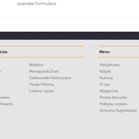
poprzez formularz.
cza:
Menu:
Woblink
Aktualności
a
Miesięcznik Znak
Książki
Ciekawostki Historyczne
Autorzy
Twoja Historia
O nas
Lubimy czytać
Księgarnia
łowem
Poczta literacka
Otwarte
Polityka cookies
Ochrona Sygnalistow