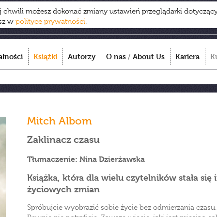
ej chwili możesz dokonać zmiany ustawień przeglądarki dotycząc
esz w
polityce prywatności
.
alności
Książki
Autorzy
O nas
/
About Us
Kariera
K
Mitch Albom
Zaklinacz czasu
Tłumaczenie: Nina Dzierżawska
Książka, która dla wielu czytelników stała się
życiowych zmian
Spróbujcie wyobrazić sobie życie bez odmierzania czasu.