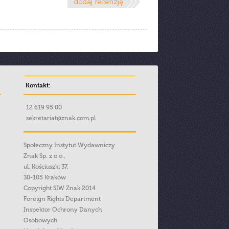
Kontakt:
12 619 95 00
sekretariat@znak.com.pl
Społeczny Instytut Wydawniczy
Znak Sp. z o.o.,
ul. Kościuszki 37,
30-105 Kraków
Copyright SIW Znak 2014
Foreign Rights Department
Inspektor Ochrony Danych
Osobowych