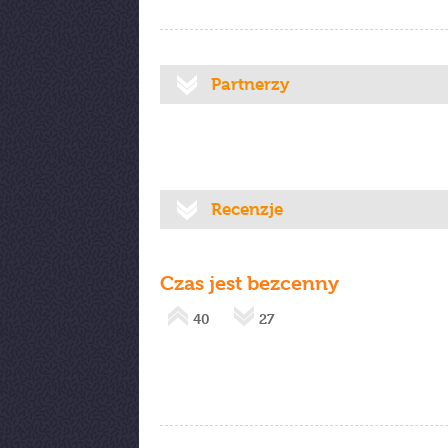
Partnerzy
Recenzje
Czas jest bezcenny
40
27