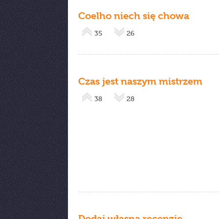
Coelho niech się chowa
35
26
Czas jest naszym mistrzem
38
28
Dodaj własną recenzję