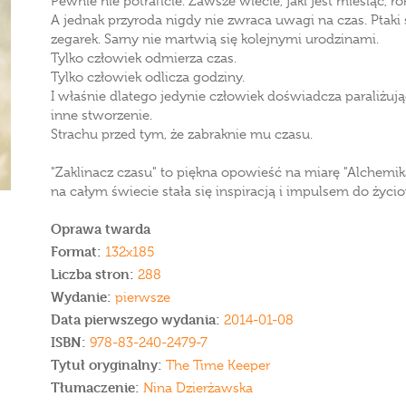
Pewnie nie potraficie. Zawsze wiecie, jaki jest miesiąc, ro
A jednak przyroda nigdy nie zwraca uwagi na czas. Ptaki s
zegarek. Sarny nie martwią się kolejnymi urodzinami.
Tylko człowiek odmierza czas.
Tylko człowiek odlicza godziny.
I właśnie dlatego jedynie człowiek doświadcza paraliżuj
inne stworzenie.
Strachu przed tym, że zabraknie mu czasu.
"Zaklinacz czasu" to piękna opowieść na miarę "Alchemika
na całym świecie stała się inspiracją i impulsem do życ
Oprawa twarda
Format:
132x185
Liczba stron:
288
Wydanie:
pierwsze
Data pierwszego wydania:
2014-01-08
ISBN:
978-83-240-2479-7
Tytuł oryginalny:
The Time Keeper
Tłumaczenie:
Nina Dzierżawska