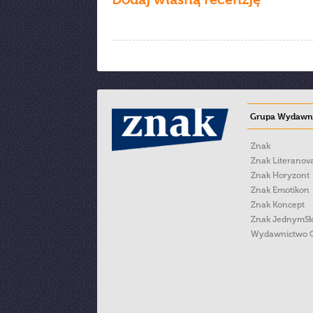
Grupa Wydawni
Znak
Znak Literanov
Znak Horyzont
Znak Emotikon
Znak Koncept
Znak JednymS
Wydawnictwo 