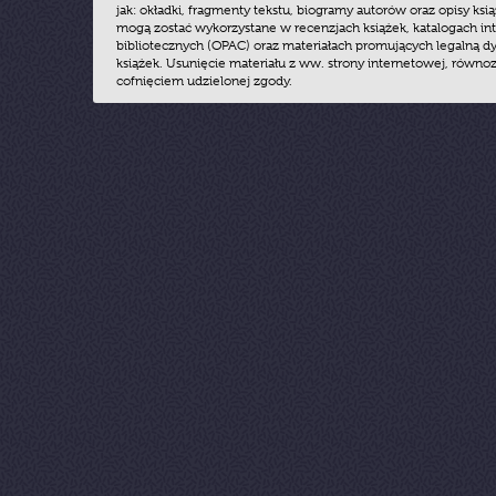
jak: okładki, fragmenty tekstu, biogramy autorów oraz opisy ksią
mogą zostać wykorzystane w recenzjach książek, katalogach i
bibliotecznych (OPAC) oraz materiałach promujących legalną dy
książek. Usunięcie materiału z ww. strony internetowej, równoz
cofnięciem udzielonej zgody.