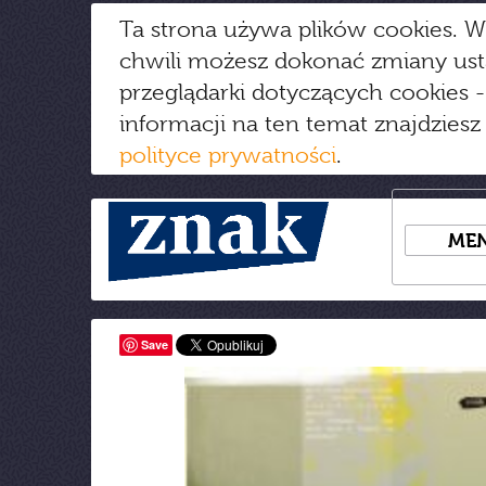
Ta strona używa plików cookies. W
chwili możesz dokonać zmiany us
przeglądarki dotyczących cookies
-
informacji na ten temat znajdziesz
polityce prywatności
.
ME
Save