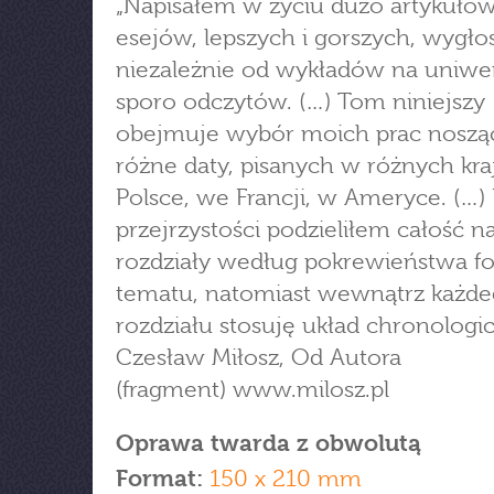
„Napisałem w życiu dużo artykułów
esejów, lepszych i gorszych, wygłos
niezależnie od wykładów na uniwer
sporo odczytów. (…) Tom niniejszy
obejmuje wybór moich prac noszą
różne daty, pisanych w różnych kra
Polsce, we Francji, w Ameryce. (…) 
przejrzystości podzieliłem całość n
rozdziały według pokrewieństwa f
tematu, natomiast wewnątrz każd
rozdziału stosuję układ chronologic
Czesław Miłosz, Od Autora
(fragment) www.milosz.pl
Oprawa twarda z obwolutą
Format:
150 x 210 mm