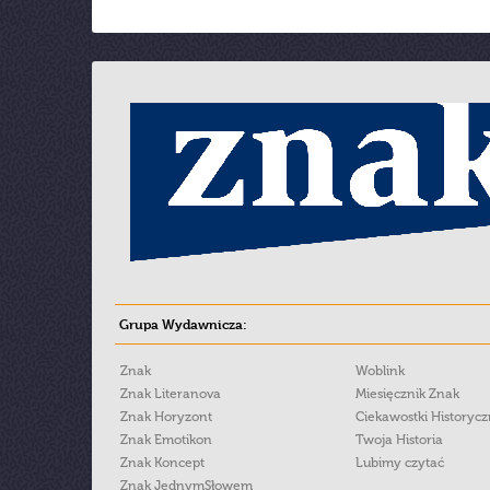
Grupa Wydawnicza:
Znak
Woblink
Znak Literanova
Miesięcznik Znak
Znak Horyzont
Ciekawostki Historyc
Znak Emotikon
Twoja Historia
Znak Koncept
Lubimy czytać
Znak JednymSłowem