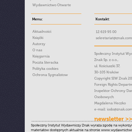
Wydawnictwo Otwarte
Menu:
Kontakt:
Aktualności
12 619 95 00
Książki
sekretariat@znak.com
Autorzy
O nas
Społeczny Instytut W
Księgarnia
Znak Sp. z o.o.,
Poczta literacka
ul. Kościuszki 37,
Polityka cookies
30-105 Kraków
Ochrona Sygnalistow
Copyright SIW Znak 2
Foreign Rights Depart
Inspektor Ochrony Da
Osobowych
Magdalena Heczko
e-mail:
iodo@znak.com
newsletter >
Społeczny Instytut Wydawniczy Znak wyraża zgodę na wykorzy
materiałów dostępnych aktualnie na stronie www.wydawnictwoz