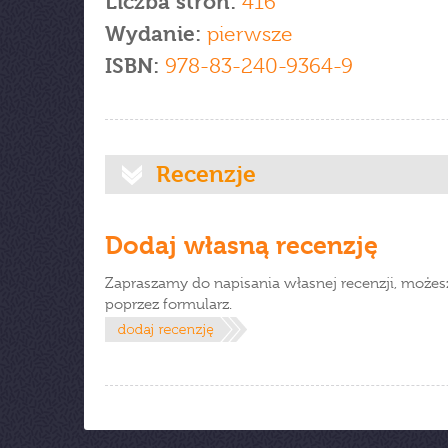
Liczba stron:
416
Wydanie:
pierwsze
ISBN:
978-83-240-9364-9
Recenzje
Dodaj własną recenzję
Zapraszamy do napisania własnej recenzji, możes
poprzez formularz.