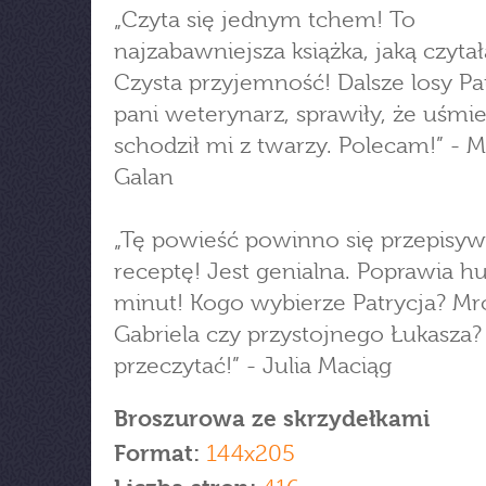
„Czyta się jednym tchem! To
najzabawniejsza książka, jaką czyta
Czysta przyjemność! Dalsze losy Pat
pani weterynarz, sprawiły, że uśmi
schodził mi z twarzy. Polecam!” - 
Galan
„Tę powieść powinno się przepisy
receptę! Jest genialna. Poprawia 
minut! Kogo wybierze Patrycja? M
Gabriela czy przystojnego Łukasza?
przeczytać!” - Julia Maciąg
Broszurowa ze skrzydełkami
Format:
144x205