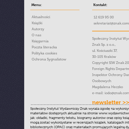
Menu:
Kontakt:
Aktualności
12 619 95 00
Książki
sekretariat@znak.com
Autorzy
O nas
Społeczny Instytut W
Księgarnia
Znak Sp. z o.o.,
Poczta literacka
ul. Kościuszki 37,
Polityka cookies
30-105 Kraków
Ochrona Sygnalistow
Copyright SIW Znak 2
Foreign Rights Depart
Inspektor Ochrony Da
Osobowych
Magdalena Heczko
e-mail:
iodo@znak.com
newsletter >
Społeczny Instytut Wydawniczy Znak wyraża zgodę na wykorzy
materiałów dostępnych aktualnie na stronie www.wydawnictwoz
jak: okładki, fragmenty tekstu, biogramy autorów oraz opisy ksią
mogą zostać wykorzystane w recenzjach książek, katalogach i
bibliotecznych (OPAC) oraz materiałach promujących legalną dy