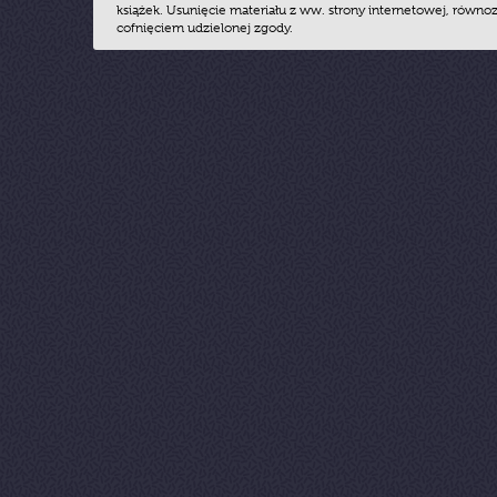
książek. Usunięcie materiału z ww. strony internetowej, równoz
cofnięciem udzielonej zgody.