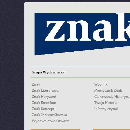
Grupa Wydawnicza:
Znak
Woblink
Znak Literanova
Miesięcznik Znak
Znak Horyzont
Ciekawostki Historyc
Znak Emotikon
Twoja Historia
Znak Koncept
Lubimy czytać
Znak JednymSłowem
Wydawnictwo Otwarte