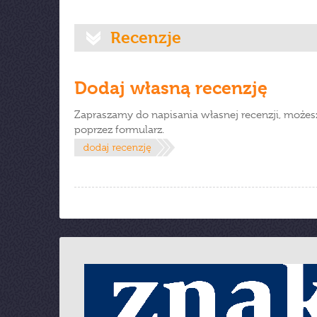
Recenzje
Dodaj własną recenzję
Zapraszamy do napisania własnej recenzji, możes
poprzez formularz.