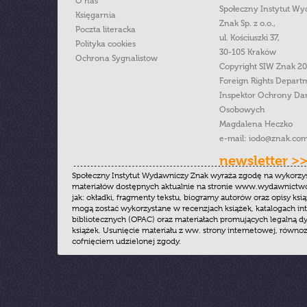
O nas
Społeczny Instytut W
Księgarnia
Znak Sp. z o.o.,
Poczta literacka
ul. Kościuszki 37,
Polityka cookies
30-105 Kraków
Ochrona Sygnalistow
Copyright SIW Znak 2
Foreign Rights Depart
Inspektor Ochrony Da
Osobowych
Magdalena Heczko
e-mail:
iodo@znak.com
newsletter >
Społeczny Instytut Wydawniczy Znak wyraża zgodę na wykorzy
materiałów dostępnych aktualnie na stronie www.wydawnictwoz
jak: okładki, fragmenty tekstu, biogramy autorów oraz opisy ksią
mogą zostać wykorzystane w recenzjach książek, katalogach i
bibliotecznych (OPAC) oraz materiałach promujących legalną dy
książek. Usunięcie materiału z ww. strony internetowej, równoz
cofnięciem udzielonej zgody.