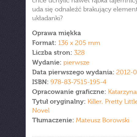
chce uchylić nawet rąbka tajemni
uda się odnaleźć brakujący elemen
układanki?
Oprawa miękka
Format:
136 x 205 mm
Liczba stron:
328
Wydanie:
pierwsze
Data pierwszego wydania:
2012-0
ISBN:
978-83-7515-195-4
Opracowanie graficzne:
Katarzyna
Tytuł oryginalny:
Killer. Pretty Littl
Novel
Tłumaczenie:
Mateusz Borowski