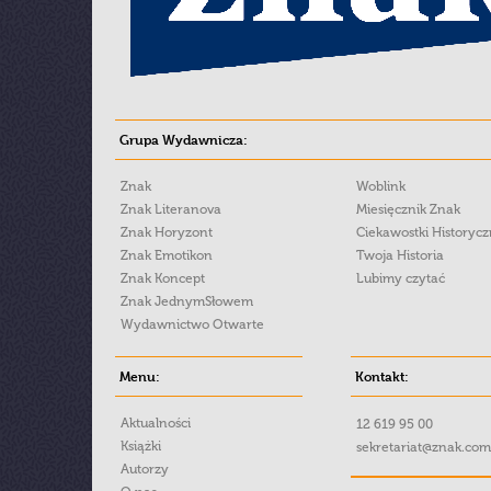
Grupa Wydawnicza:
Znak
Woblink
Znak Literanova
Miesięcznik Znak
Znak Horyzont
Ciekawostki Historyc
Znak Emotikon
Twoja Historia
Znak Koncept
Lubimy czytać
Znak JednymSłowem
Wydawnictwo Otwarte
Menu:
Kontakt:
Aktualności
12 619 95 00
Książki
sekretariat@znak.com
Autorzy