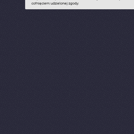
cofnięciem udzielonej zgody.