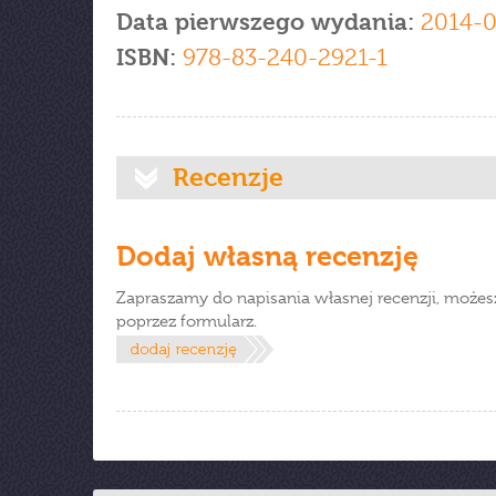
Data pierwszego wydania:
2014-0
ISBN:
978-83-240-2921-1
Recenzje
Dodaj własną recenzję
Zapraszamy do napisania własnej recenzji, możes
poprzez formularz.