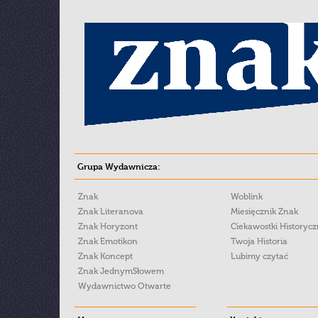
Grupa Wydawnicza:
Znak
Woblink
Znak Literanova
Miesięcznik Znak
Znak Horyzont
Ciekawostki Historyc
Znak Emotikon
Twoja Historia
Znak Koncept
Lubimy czytać
Znak JednymSłowem
Wydawnictwo Otwarte