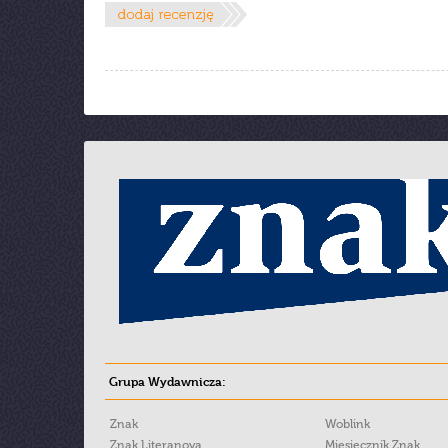
Grupa Wydawnicza:
Znak
Woblink
Znak Literanova
Miesięcznik Znak