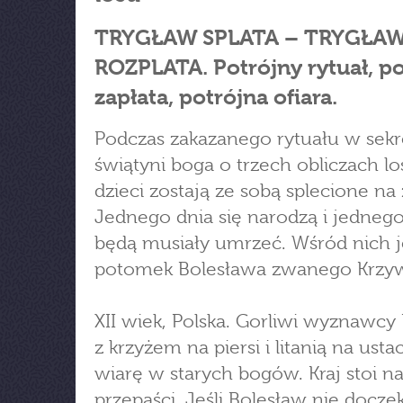
TRYGŁAW SPLATA – TRYGŁA
ROZPLATA. Potrójny rytuał, p
zapłata, potrójna ofiara.
Podczas zakazanego rytuału w sekr
świątyni boga o trzech obliczach lo
dzieci zostają ze sobą splecione na
Jednego dnia się narodzą i jednego
będą musiały umrzeć. Wśród nich j
potomek Bolesława zwanego Krzy
XII wiek, Polska. Gorliwi wyznawcy 
z krzyżem na piersi i litanią na usta
wiarę w starych bogów. Kraj stoi na
przepaści. Jeśli Bolesław nie doczek