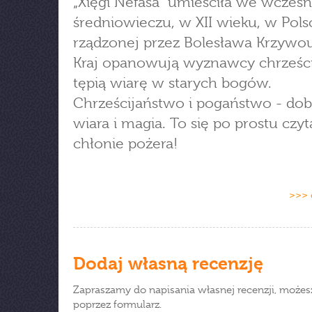
„Xięgi Nefasa" umieściła we wczes
średniowieczu, w XII wieku, w Pols
rządzonej przez Bolesława Krzywo
Kraj opanowują wyznawcy chrześci
tępią wiarę w starych bogów.
Chrześcijaństwo i pogaństwo - dobr
wiara i magia. To się po prostu czyt
chłonie pożera!
>>> 
Dodaj własną recenzję
Zapraszamy do napisania własnej recenzji, możes
poprzez formularz.