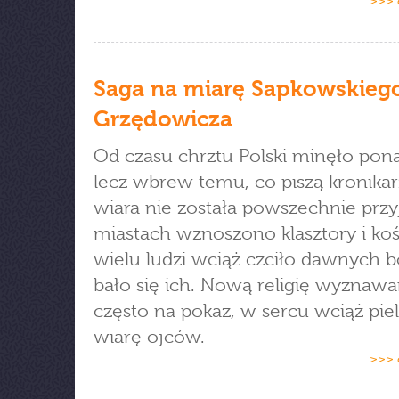
>>> 
Saga na miarę Sapkowskiego
Grzędowicza
Od czasu chrztu Polski minęło ponad
lecz wbrew temu, co piszą kronika
wiara nie została powszechnie przy
miastach wznoszono klasztory i kośc
wielu ludzi wciąż czciło dawnych 
bało się ich. Nową religię wyznaw
często na pokaz, w sercu wciąż pie
wiarę ojców.
>>> 