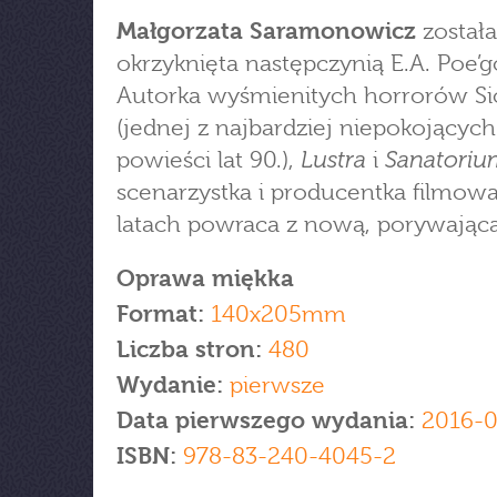
Małgorzata Saramonowicz
została
okrzyknięta następczynią E.A. Poe’g
Autorka wyśmienitych horrorów Si
(jednej z najbardziej niepokojących
Lustra
Sanatoriu
powieści lat 90.),
i
scenarzystka i producentka filmowa
latach powraca z nową, porywającą
Oprawa miękka
Format:
140x205mm
Liczba stron:
480
Wydanie:
pierwsze
Data pierwszego wydania:
2016-0
ISBN:
978-83-240-4045-2