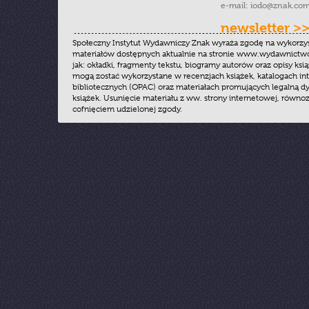
e-mail:
iodo@znak.com
newsletter >
Społeczny Instytut Wydawniczy Znak wyraża zgodę na wykorzy
materiałów dostępnych aktualnie na stronie www.wydawnictwoz
jak: okładki, fragmenty tekstu, biogramy autorów oraz opisy ksią
mogą zostać wykorzystane w recenzjach książek, katalogach i
bibliotecznych (OPAC) oraz materiałach promujących legalną dy
książek. Usunięcie materiału z ww. strony internetowej, równoz
cofnięciem udzielonej zgody.