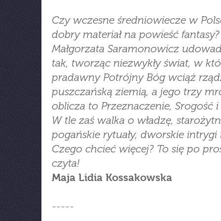
Czy wczesne średniowiecze w Pols
dobry materiał na powieść fantasy?
Małgorzata Saramonowicz udowadn
tak, tworząc niezwykły świat, w kt
pradawny Potrójny Bóg wciąż rząd
puszczańską ziemią, a jego trzy m
oblicza to Przeznaczenie, Srogość i
W tle zaś walka o władzę, starożyt
pogańskie rytuały, dworskie intrygi i
Czego chcieć więcej? To się po pro
czyta!
Maja Lidia Kossakowska
-----