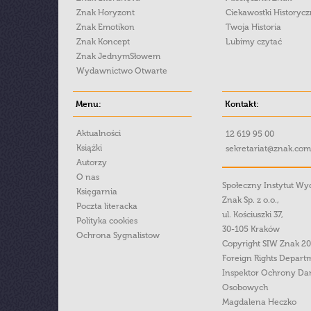
Znak Horyzont
Ciekawostki Historyc
Znak Emotikon
Twoja Historia
Znak Koncept
Lubimy czytać
Znak JednymSłowem
Wydawnictwo Otwarte
Menu:
Kontakt:
Aktualności
12 619 95 00
Książki
sekretariat@znak.com
Autorzy
O nas
Społeczny Instytut W
Księgarnia
Znak Sp. z o.o.,
Poczta literacka
ul. Kościuszki 37,
Polityka cookies
30-105 Kraków
Ochrona Sygnalistow
Copyright SIW Znak 2
Foreign Rights Depart
Inspektor Ochrony Da
Osobowych
Magdalena Heczko