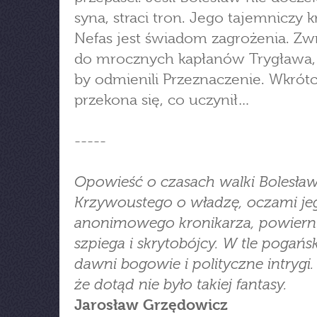
syna, straci tron. Jego tajemniczy k
Nefas jest świadom zagrożenia. Zwr
do mrocznych kapłanów Trygława, 
by odmienili Przeznaczenie. Wkrót
przekona się, co uczynił…
-----
Opowieść o czasach walki Bolesła
Krzywoustego o władzę, oczami je
anonimowego kronikarza, powierni
szpiega i skrytobójcy. W tle pogańs
dawni bogowie i polityczne intrygi.
że dotąd nie było takiej fantasy.
Jarosław Grzędowicz