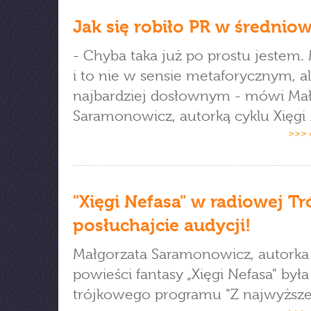
Jak się robiło PR w średnio
- Chyba taka już po prostu jestem.
i to nie w sensie metaforycznym, al
najbardziej dosłownym - mówi Mał
Saramonowicz, autorką cyklu Xięgi 
>>> 
"Xięgi Nefasa" w radiowej Tr
posłuchajcie audycji!
Małgorzata Saramonowicz, autorka
powieści fantasy „Xięgi Nefasa" był
trójkowego programu "Z najwyższej