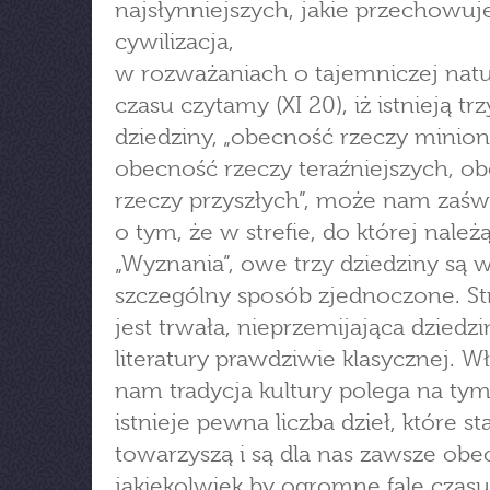
najsłynniejszych, jakie przechowuj
cywilizacja,
w rozważaniach o tajemniczej nat
czasu czytamy (XI 20), iż istnieją tr
dziedziny, „obecność rzeczy minion
obecność rzeczy teraźniejszych, o
rzeczy przyszłych”, może nam zaśw
o tym, że w strefie, do której należ
„Wyznania”, owe trzy dziedziny są 
szczególny sposób zjednoczone. Str
jest trwała, nieprzemijająca dziedzi
literatury prawdziwie klasycznej. W
nam tradycja kultury polega na tym
istnieje pewna liczba dzieł, które s
towarzyszą i są dla nas zawsze obe
jakiekolwiek by ogromne fale czasu