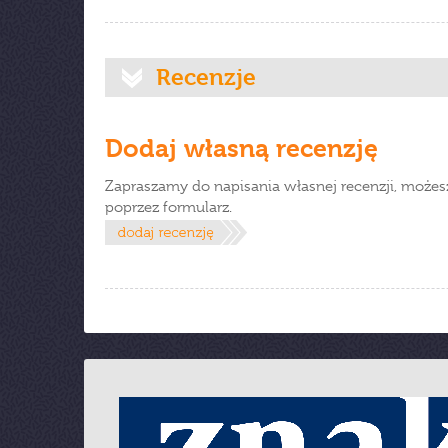
Recenzje
Dodaj własną recenzję
Zapraszamy do napisania własnej recenzji, możes
poprzez formularz.