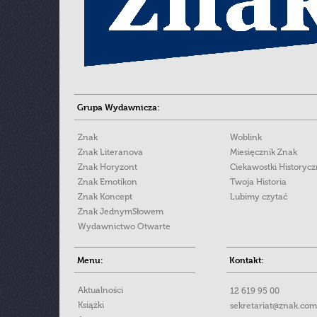
Grupa Wydawnicza:
Znak
Woblink
Znak Literanova
Miesięcznik Znak
Znak Horyzont
Ciekawostki Historyc
Znak Emotikon
Twoja Historia
Znak Koncept
Lubimy czytać
Znak JednymSłowem
Wydawnictwo Otwarte
Menu:
Kontakt:
Aktualności
12 619 95 00
Książki
sekretariat@znak.com