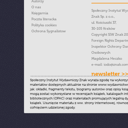
Autorzy
O nas
Społeczny Instytut W
Księgarnia
Znak Sp. z o.o.,
Poczta literacka
ul. Kościuszki 37,
Polityka cookies
30-105 Kraków
Ochrona Sygnalistow
Copyright SIW Znak 2
Foreign Rights Depart
Inspektor Ochrony Da
Osobowych
Magdalena Heczko
e-mail:
iodo@znak.com
newsletter >
Społeczny Instytut Wydawniczy Znak wyraża zgodę na wykorzy
materiałów dostępnych aktualnie na stronie www.wydawnictwoz
jak: okładki, fragmenty tekstu, biogramy autorów oraz opisy ksią
mogą zostać wykorzystane w recenzjach książek, katalogach i
bibliotecznych (OPAC) oraz materiałach promujących legalną dy
książek. Usunięcie materiału z ww. strony internetowej, równoz
cofnięciem udzielonej zgody.