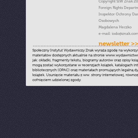
Copyright SIW Znak 2
Foreign Rights Depart
Inspektor Ochrony Da
Osobowych
Magdalena Heczko
e-mail:
iodo@znak.com
newsletter >
Społeczny Instytut Wydawniczy Znak wyraża zgodę na wykorzy
materiałów dostępnych aktualnie na stronie www.wydawnictwoz
jak: okładki, fragmenty tekstu, biogramy autorów oraz opisy ksią
mogą zostać wykorzystane w recenzjach książek, katalogach i
bibliotecznych (OPAC) oraz materiałach promujących legalną dy
książek. Usunięcie materiału z ww. strony internetowej, równoz
cofnięciem udzielonej zgody.