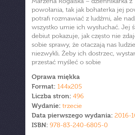
Marzena Rogalska – dziennikarka z
powołania, tak jak bohaterka jej po
potrafi rozmawiać z ludźmi, ale na
wszystko umie ich wysłuchać. Jej 
debiut pokazuje, jak często nie zd
sobie sprawy, że otaczają nas ludzi
niezwykli. Żeby ich dostrzec, wysta
przestać myśleć o sobie
Oprawa miękka
Format:
144x205
Liczba stron:
496
Wydanie:
trzecie
Data pierwszego wydania:
2016-1
ISBN:
978-83-240-6805-0