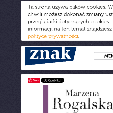
Ta strona używa plików cookies. W
chwili możesz dokonać zmiany us
przeglądarki dotyczących cookies
-
informacji na ten temat znajdziesz
polityce prywatności
.
ME
Save