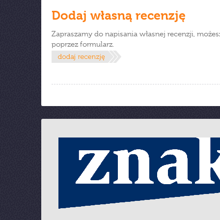
Dodaj własną recenzję
Zapraszamy do napisania własnej recenzji, możes
poprzez formularz.