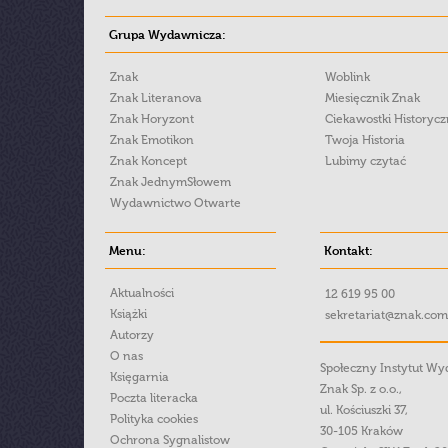
Grupa Wydawnicza:
Znak
Woblink
Znak Literanova
Miesięcznik Znak
Znak Horyzont
Ciekawostki Historyc
Znak Emotikon
Twoja Historia
Znak Koncept
Lubimy czytać
Znak JednymSłowem
Wydawnictwo Otwarte
Menu:
Kontakt:
Aktualności
12 619 95 00
Książki
sekretariat@znak.com
Autorzy
O nas
Społeczny Instytut W
Księgarnia
Znak Sp. z o.o.,
Poczta literacka
ul. Kościuszki 37,
Polityka cookies
30-105 Kraków
Ochrona Sygnalistow