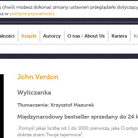
ej chwili możesz dokonać zmiany ustawień przeglądarki dotycząc
esz w
polityce prywatności
.
alności
Książki
Autorzy
O nas
/
About Us
Kariera
K
John Verdon
Wyliczanka
Tłumaczenie: Krzysztof Mazurek
Międzynarodowy bestseller sprzedany do 24 
„Pomyśl jakąś liczbę od 1 do 1000, pierwszą, jaka Ci przyjd
dobrze znam Twoje tajemnice”.