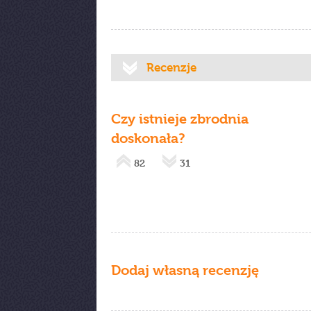
Recenzje
Czy istnieje zbrodnia
doskonała?
82
31
Dodaj własną recenzję