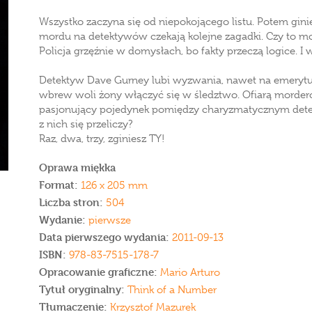
Wszystko zaczyna się od niepokojącego listu. Potem gin
mordu na detektywów czekają kolejne zagadki. Czy to moż
Policja grzęźnie w domysłach, bo fakty przeczą logice. I
Detektyw Dave Gurney lubi wyzwania, nawet na emerytu
wbrew woli żony włączyć się w śledztwo. Ofiarą mordercy 
pasjonujący pojedynek pomiędzy charyzmatycznym dete
z nich się przeliczy?
Raz, dwa, trzy, zginiesz TY!
Oprawa miękka
Format:
126 x 205 mm
Liczba stron:
504
Wydanie:
pierwsze
Data pierwszego wydania:
2011-09-13
ISBN:
978-83-7515-178-7
Opracowanie graficzne:
Mario Arturo
Tytuł oryginalny:
Think of a Number
Tłumaczenie:
Krzysztof Mazurek