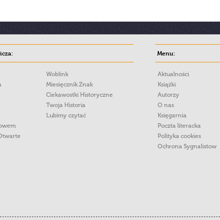
cza:
Menu:
Woblink
Aktualności
a
Miesięcznik Znak
Książki
Ciekawostki Historyczne
Autorzy
Twoja Historia
O nas
Lubimy czytać
Księgarnia
łowem
Poczta literacka
Otwarte
Polityka cookies
Ochrona Sygnalistow