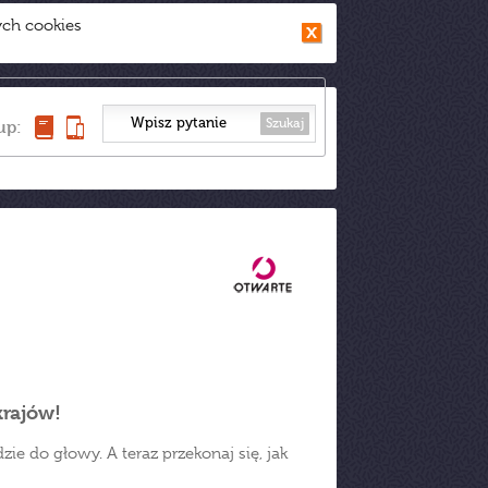
ych cookies
Szukaj
up:
krajów!
zie do głowy. A teraz przekonaj się, jak