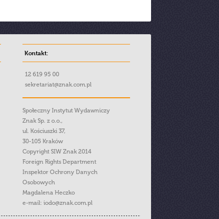
Kontakt:
12 619 95 00
sekretariat@znak.com.pl
Społeczny Instytut Wydawniczy
Znak Sp. z o.o.,
ul. Kościuszki 37,
30-105 Kraków
Copyright SIW Znak 2014
Foreign Rights Department
Inspektor Ochrony Danych
Osobowych
Magdalena Heczko
e-mail:
iodo@znak.com.pl