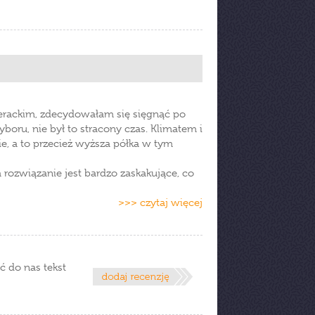
erackim, zdecydowałam się sięgnąć po
yboru, nie był to stracony czas. Klimatem i
ie, a to przecież wyższa półka w tym
 rozwiązanie jest bardzo zaskakujące, co
>>> czytaj więcej
ć do nas tekst