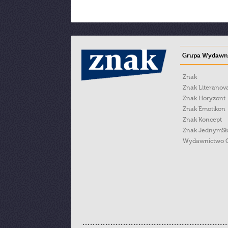
Grupa Wydawni
Znak
Znak Literanov
Znak Horyzont
Znak Emotikon
Znak Koncept
Znak JednymS
Wydawnictwo 