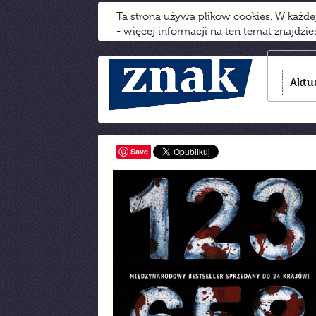
Ta strona używa plików cookies. W każd
- więcej informacji na ten temat znajdzi
Aktu
Save